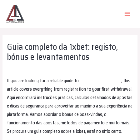
Skip
to
MAIN
content
MEN
Guia completo da 1xbet: registo,
bónus e levantamentos
/
Uncategorized
/ By
alsadiqqatar
If you are looking for a reliable guide to
https://1xbets.com.pt/
, this
article covers everything from registration to your first withdrawal.
Aqui encontrará instruções práticas, cálculos detalhados de apostas
e dicas de segurança para aproveitar ao máximo a sua experiência na
plataforma. Vamos abordar o bónus de boas-vindas, o
funcionamento das apostas, métodos de pagamento e muito mais.
Se procura um guia completo sobre a 1xbet, está no sítio certo.