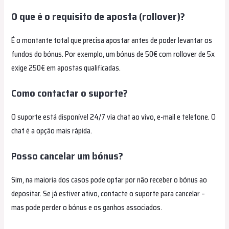
O que é o requisito de aposta (rollover)?
É o montante total que precisa apostar antes de poder levantar os
fundos do bónus. Por exemplo, um bónus de 50€ com rollover de 5x
exige 250€ em apostas qualificadas.
Como contactar o suporte?
O suporte está disponível 24/7 via chat ao vivo, e-mail e telefone. O
chat é a opção mais rápida.
Posso cancelar um bónus?
Sim, na maioria dos casos pode optar por não receber o bónus ao
depositar. Se já estiver ativo, contacte o suporte para cancelar –
mas pode perder o bónus e os ganhos associados.