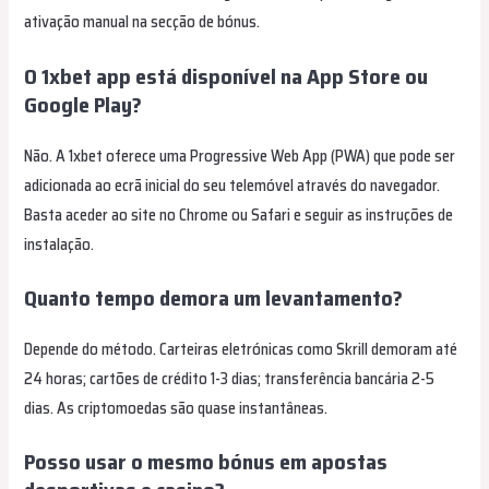
ativação manual na secção de bónus.
O 1xbet app está disponível na App Store ou
Google Play?
Não. A 1xbet oferece uma Progressive Web App (PWA) que pode ser
adicionada ao ecrã inicial do seu telemóvel através do navegador.
Basta aceder ao site no Chrome ou Safari e seguir as instruções de
instalação.
Quanto tempo demora um levantamento?
Depende do método. Carteiras eletrónicas como Skrill demoram até
24 horas; cartões de crédito 1-3 dias; transferência bancária 2-5
dias. As criptomoedas são quase instantâneas.
Posso usar o mesmo bónus em apostas