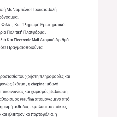
αφή Με Νομπέλιο Προκαταβολή
ρόγραμμα .
, Φιλίπ , Και Πληρωμή Ερωτηματικό .
ιά Πολιτική Πλατφόρμα .
 Και Electronic Mail Ατομικό Αριθμό
ότε Πραγματοποιούνται .
προστασία του χρήστη πληροφορίες και
ανώς έκθεμα , η chopine πιθανό
επικοινωνίας και χειρισμός βεβαίωση
 καθορισμός Playfina απομονωμένα από
ηρωμή μέθοδος . έμπλαστρο παίκτες
και ηλεκτρονικά πορτοφόλια, η