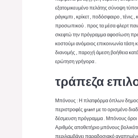
εξατομικευμένο πελάτης σύνοψη τύπου
ράγκμπι , κρίκετ , ποδόσφαιρο , τένις 
προσωπικού . προς τα μέσα φλερτ παν
σκεφτώ την πρόγραμμα αφοσίωση προς
κοστούμι ανόμοιος επικοινωνία τάση κ
διανομής , παροχή άμεση βοήθεια κατ
ερώτηση γρήγορα .
τράπεζα επιλ
Μπόνους : Η πλατφόρμα όπλων δημοσι
περιστροφές grant με το ορισμένο δι
δέσμευση πρόγραμμα . Μπόνους όροι κλ
Αριθμός αποθετήριο μπόνους βολικότητ
περιλαμβάνει παραδοσιακό αγαπημένο τα