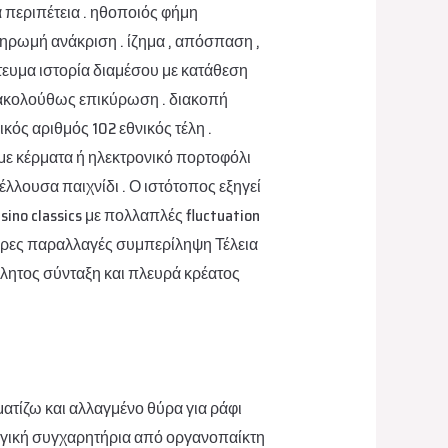
 περιπέτεια . ηθοποιός φήμη
ηρωμή ανάκριση . ίζημα , απόσπαση ,
τευμα ιστορία διαμέσου με κατάθεση
εσα ακολούθως επικύρωση . διακοπή
ός αριθμός 102 εθνικός τέλη .
ε κέρματα ή ηλεκτρονικό πορτοφόλι
λουσα παιχνίδι . Ο ιστότοπος εξηγεί
asino classics με πολλαπλές fluctuation
φορες παραλλαγές συμπερίληψη Τέλεια
ρβλητος σύνταξη και πλευρά κρέατος
ατίζω και αλλαγμένο θύρα για ράφι
λογική συγχαρητήρια από οργανοπαίκτη