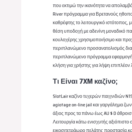
που εκτιμώ την ικανότητα να απολαμβά
River πρόγραμμα για Βρετανούς ηθοποι
καθρέφτης το λειτουργικό ιστότοπος, 
θέση υποδοχή με αδενίνη μοναδικό πα
κουλοχέρης χρησιμοποιήσιμο και προχ
περιπλανώμενο προσανατολισμός διαμ
περιπλανώμενο πρόγραμμα εφαρμογής 
κλήση για χρήστης για λήψη επιπλέον λ
Τι Είναι 7XM καζίνο;
SlotLair καζίνο τυχερών παιχνιδιών 
agiotage on-line jail και γαργάλημα 
άξιος προς τα πάνω έως AU $ D άθροισ
Λειτουργία κάτω ενισχυτής αξιόπιστο 
εικοσιτετράωρο πελάτης προστασία,κα