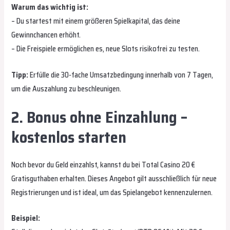
Warum das wichtig ist:
– Du startest mit einem größeren Spielkapital, das deine
Gewinnchancen erhöht.
– Die Freispiele ermöglichen es, neue Slots risikofrei zu testen.
Tipp:
Erfülle die 30‑fache Umsatzbedingung innerhalb von 7 Tagen,
um die Auszahlung zu beschleunigen.
2. Bonus ohne Einzahlung –
kostenlos starten
Noch bevor du Geld einzahlst, kannst du bei Total Casino 20 €
Gratisguthaben erhalten. Dieses Angebot gilt ausschließlich für neue
Registrierungen und ist ideal, um das Spielangebot kennenzulernen.
Beispiel: