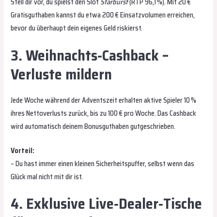
Stell dir vor, du spielst den Slot
Starburst
(RTP 96,1 %). Mit 20 €
Gratisguthaben kannst du etwa 200 € Einsatzvolumen erreichen,
bevor du überhaupt dein eigenes Geld riskierst.
3. Weihnachts‑Cashback –
Verluste mildern
Jede Woche während der Adventszeit erhalten aktive Spieler 10 %
ihres Nettoverlusts zurück, bis zu 100 € pro Woche. Das Cashback
wird automatisch deinem Bonusguthaben gutgeschrieben.
Vorteil:
– Du hast immer einen kleinen Sicherheitspuffer, selbst wenn das
Glück mal nicht mit dir ist.
4. Exklusive Live‑Dealer‑Tische