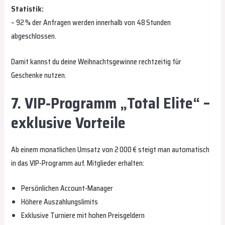
Statistik:
– 92 % der Anfragen werden innerhalb von 48 Stunden
abgeschlossen.
Damit kannst du deine Weihnachtsgewinne rechtzeitig für
Geschenke nutzen.
7. VIP‑Programm „Total Elite“ –
exklusive Vorteile
Ab einem monatlichen Umsatz von 2 000 € steigt man automatisch
in das VIP‑Programm auf. Mitglieder erhalten:
Persönlichen Account‑Manager
Höhere Auszahlungslimits
Exklusive Turniere mit hohen Preisgeldern