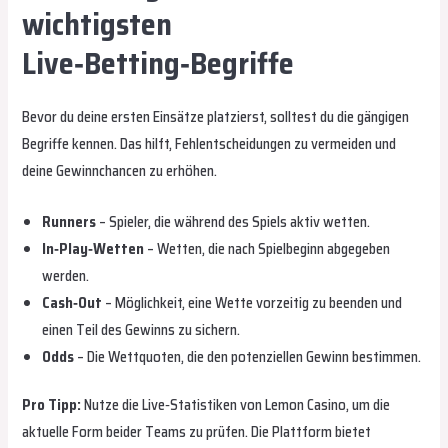
wichtigsten
Live‑Betting‑Begriffe
Bevor du deine ersten Einsätze platzierst, solltest du die gängigen
Begriffe kennen. Das hilft, Fehlentscheidungen zu vermeiden und
deine Gewinnchancen zu erhöhen.
Runners
– Spieler, die während des Spiels aktiv wetten.
In‑Play‑Wetten
– Wetten, die nach Spielbeginn abgegeben
werden.
Cash‑Out
– Möglichkeit, eine Wette vorzeitig zu beenden und
einen Teil des Gewinns zu sichern.
Odds
– Die Wettquoten, die den potenziellen Gewinn bestimmen.
Pro Tipp:
Nutze die Live‑Statistiken von Lemon Casino, um die
aktuelle Form beider Teams zu prüfen. Die Plattform bietet