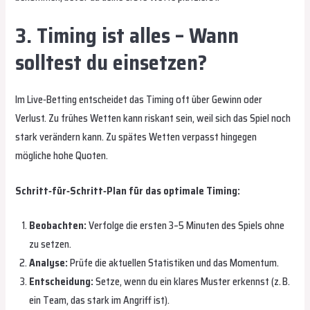
3. Timing ist alles – Wann
solltest du einsetzen?
Im Live‑Betting entscheidet das Timing oft über Gewinn oder
Verlust. Zu frühes Wetten kann riskant sein, weil sich das Spiel noch
stark verändern kann. Zu spätes Wetten verpasst hingegen
mögliche hohe Quoten.
Schritt‑für‑Schritt‑Plan für das optimale Timing:
Beobachten:
Verfolge die ersten 3–5 Minuten des Spiels ohne
zu setzen.
Analyse:
Prüfe die aktuellen Statistiken und das Momentum.
Entscheidung:
Setze, wenn du ein klares Muster erkennst (z. B.
ein Team, das stark im Angriff ist).