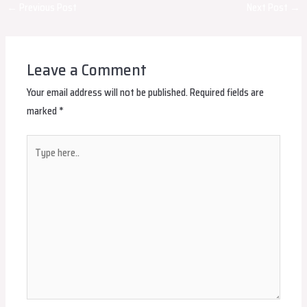
Post
←
Previous Post
Next Post
→
navigation
Leave a Comment
Your email address will not be published.
Required fields are
marked
*
Type
here..