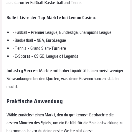
aus, darunter Fußball, Basketball und Tennis.
Bullet‑Liste der Top‑Märkte bei Lemon Casino:
• Fußball – Premier League, Bundesliga, Champions League
• Basketball – NBA, EuroLeague
• Tennis – Grand Slam‑Turniere
• E‑Sports – CS:GO, League of Legends
Industry Secret:
Märkte mit hoher Liquidität haben meist weniger
Schwankungen bei den Quoten, was deine Gewinnchancen stabiler
macht.
Praktische Anwendung
Wähle zunächst einen Markt, den du gut kennst. Beobachte die
ersten Minuten des Spiels, um ein Gefühl für die Spielentwicklung zu
bekommen, bevor du deine erste Wette platzierst.