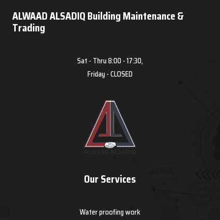
ALWAAD ALSADIQ Building Maintenance &
Trading
Sat - Thru 8:00 - 17:30,
Friday - CLOSED
Our Services
Water proofing work