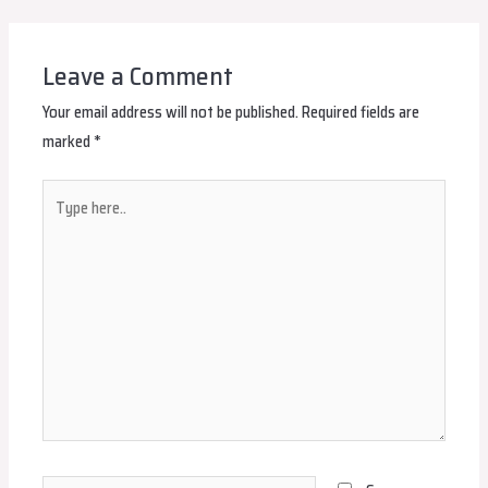
navigation
Leave a Comment
Your email address will not be published.
Required fields are
marked
*
Type
here..