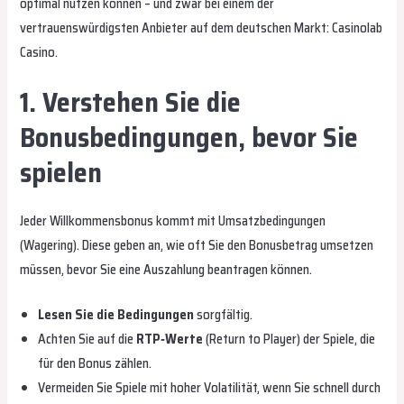
optimal nutzen können – und zwar bei einem der
vertrauenswürdigsten Anbieter auf dem deutschen Markt: Casinolab
Casino.
1. Verstehen Sie die
Bonusbedingungen, bevor Sie
spielen
Jeder Willkommensbonus kommt mit Umsatzbedingungen
(Wagering). Diese geben an, wie oft Sie den Bonusbetrag umsetzen
müssen, bevor Sie eine Auszahlung beantragen können.
Lesen Sie die Bedingungen
sorgfältig.
Achten Sie auf die
RTP‑Werte
(Return to Player) der Spiele, die
für den Bonus zählen.
Vermeiden Sie Spiele mit hoher Volatilität, wenn Sie schnell durch