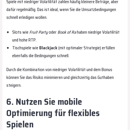
Spiele mit niedriger Volatilität zahlen häufig kleinere Beträge, aber
dafür regelmäßig. Das ist ideal, wenn Sie die Umsatzbedingungen
schnell erledigen wollen.
Slots wie
Fruit Party
oder
Book of Ra
haben niedrige Volatilität
und hohe RTP.
Tischspiele wie
Blackjack
(mit optimaler Strategie) erfüllen
ebenfalls die Bedingungen schnell.
Durch die Kombination von niedriger Volatilität und dem Bonus
können Sie das Risiko minimieren und gleichzeitig das Guthaben
steigern.
6. Nutzen Sie mobile
Optimierung für flexibles
Spielen