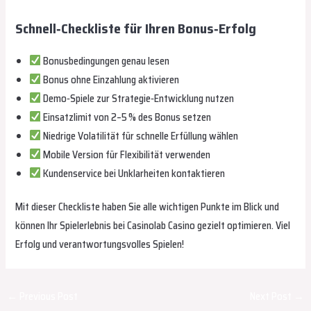
Schnell‑Checkliste für Ihren Bonus‑Erfolg
Bonusbedingungen genau lesen
Bonus ohne Einzahlung aktivieren
Demo‑Spiele zur Strategie‑Entwicklung nutzen
Einsatzlimit von 2–5 % des Bonus setzen
Niedrige Volatilität für schnelle Erfüllung wählen
Mobile Version für Flexibilität verwenden
Kundenservice bei Unklarheiten kontaktieren
Mit dieser Checkliste haben Sie alle wichtigen Punkte im Blick und
können Ihr Spielerlebnis bei Casinolab Casino gezielt optimieren. Viel
Erfolg und verantwortungsvolles Spielen!
Post
←
Previous Post
Next Post
→