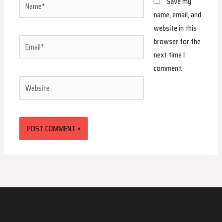
Name*
Save my
name, email, and
website in this
browser for the
Email*
next time I
comment.
Website