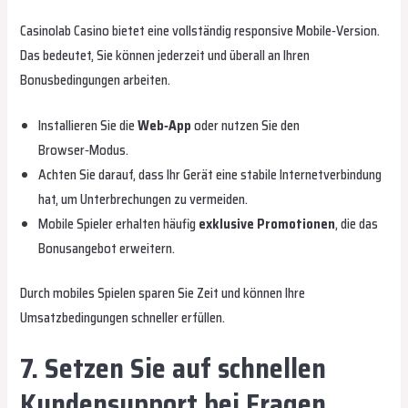
Casinolab Casino bietet eine vollständig responsive Mobile‑Version.
Das bedeutet, Sie können jederzeit und überall an Ihren
Bonusbedingungen arbeiten.
Installieren Sie die
Web‑App
oder nutzen Sie den
Browser‑Modus.
Achten Sie darauf, dass Ihr Gerät eine stabile Internetverbindung
hat, um Unterbrechungen zu vermeiden.
Mobile Spieler erhalten häufig
exklusive Promotionen
, die das
Bonusangebot erweitern.
Durch mobiles Spielen sparen Sie Zeit und können Ihre
Umsatzbedingungen schneller erfüllen.
7. Setzen Sie auf schnellen
Kundensupport bei Fragen