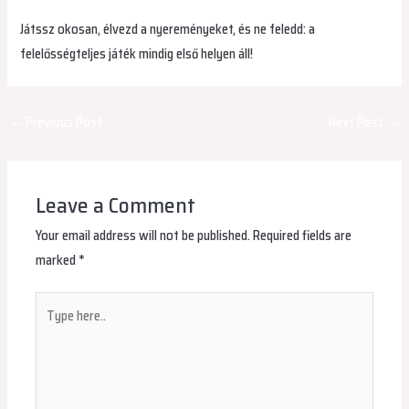
Játssz okosan, élvezd a nyereményeket, és ne feledd: a
felelősségteljes játék mindig első helyen áll!
Post
←
Previous Post
Next Post
→
navigation
Leave a Comment
Your email address will not be published.
Required fields are
marked
*
Type
here..