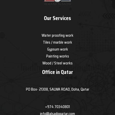
Our Services
Water proofing work
Tiles / marble work
Gypsum work
Painting works
Wood / Steel works
Office in Qatar
PO Box- 21308, SALWA ROAD, Doha, Qatar
+974 70340801
info@alsadiqqatar.com