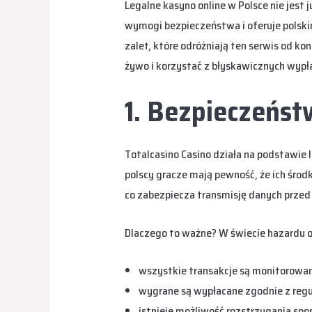
Legalne kasyno online w Polsce nie jest 
wymogi bezpieczeństwa i oferuje pols
zalet, które odróżniają ten serwis od ko
żywo i korzystać z błyskawicznych wypła
1. Bezpieczeńst
Totalcasino Casino działa na podstawie 
polscy gracze mają pewność, że ich środk
co zabezpiecza transmisję danych prze
Dlaczego to ważne? W świecie hazardu onl
wszystkie transakcje są monitorowa
wygrane są wypłacane zgodnie z reg
istnieje możliwość rozstrzygania spo