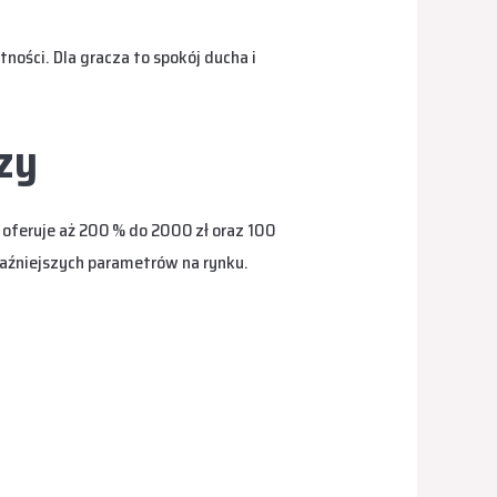
ości. Dla gracza to spokój ducha i
zy
oferuje aż 200 % do 2000 zł oraz 100
aźniejszych parametrów na rynku.