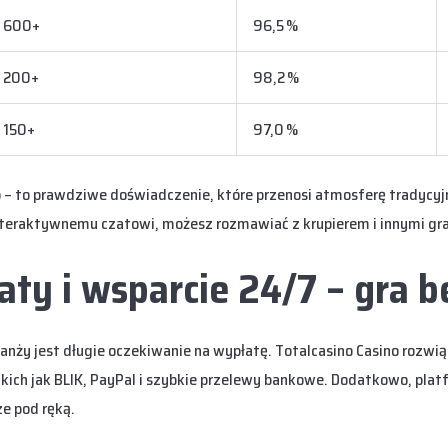
600+
96,5 %
200+
98,2 %
150+
97,0 %
– to prawdziwe doświadczenie, które przenosi atmosferę tradycyj
nteraktywnemu czatowi, możesz rozmawiać z krupierem i innymi gr
ty i wsparcie 24/7 – gra b
ży jest długie oczekiwanie na wypłatę. Totalcasino Casino rozwiąz
kich jak BLIK, PayPal i szybkie przelewy bankowe. Dodatkowo, plat
ze pod ręką.