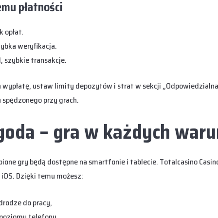
emu płatności
 opłat.
zybka weryfikacja.
l, szybkie transakcje.
a wypłatę, ustaw limity depozytów i strat w sekcji „Odpowiedzialna
 spędzonego przy grach.
ygoda – gra w każdych war
bione gry będą dostępne na smartfonie i tablecie. Totalcasino Casi
 iOS. Dzięki temu możesz:
drodze do pracy,
 poziomu telefonu,