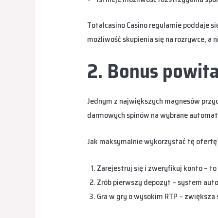
Totalcasino Casino regularnie poddaje 
możliwość skupienia się na rozrywce, a 
2. Bonus powita
Jednym z największych magnesów przycią
darmowych spinów na wybrane automaty. 
Jak maksymalnie wykorzystać tę ofertę
Zarejestruj się i zweryfikuj konto – 
Zrób pierwszy depozyt – system aut
Gra w gry o wysokim RTP – zwiększa 