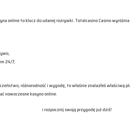
na online to klucz do udanej rozrywki. Totalcasino Casino wyróżnia 
żywo,
em 24/7,
ieczeństwo, różnorodność i wygodę, to właśnie znalazłeś właściwą pl
iać nowoczesne kasyno online.
/totalcasinocasino.pl/
i rozpocznij swoją przygodę już dziś!