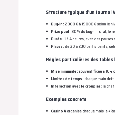
Structure typique d’un tournoi 
Buy‑in
: 2 000 € à 15 000 € selon le ni
Prize pool
: 80 % du buy‑in total, le 
Durée
: 1 à 4 heures, avec des pauses
Places
: de 30 à 200 participants, sel
Règles particulières des tables 
Mise minimale
: souvent fixée à 10 € 
Limites de temps
: chaque main doit 
Interaction avec le croupier
: le cha
Exemples concrets
Casino A
organise chaque mois le « Roy