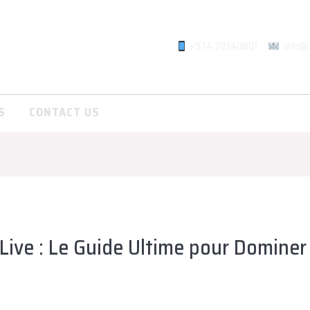
+974 70340801
info@
S
CONTACT US
Live : Le Guide Ultime pour Dominer
adminw