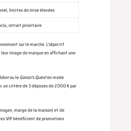
nel, limites de mise élevées
lu, retrait prioritaire
ionnement sur le marché. L’objectif
cer leur image de marque en affichant une
Joker
ou le
Gonzo’s Quest
en mode
c un critère de 3 déposes de 2 000 € par
P moyen, marge de la maison) et de
 les VIP bénéficient de promotions