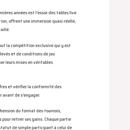
nières années est l’essor des tables live
tion, offrent une immersion quasi‑réelle,
aillé.
out la compétition exclusive qui y est
élevés et de conditions de jeu
er leurs mises en véritables
es et vérifier la conformité des
er avant de s’engager.
réhension du format des tournois,
 pour retirer ses gains. Chaque partie
tatut de simple participant à celui de