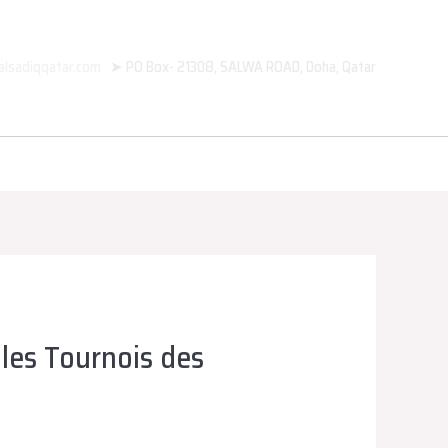
alsadiqqatar.com
➤ PO Box- 21308, SALWA ROAD, Doha, Qatar
 les Tournois des