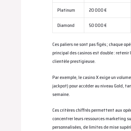
Platinum
20 000 €
Diamond
50 000 €
Ces paliers ne sont pas figés ; chaque op
principal des casinos est double : reteni
clientèle prestigieuse.
Par exemple, le casino X exige un volume
jackpot) pour accéder au niveau Gold, ta
semaine.
Ces critères chiffrés permettent aux opér
concentrer leurs ressources marketing sur
personnalisées, de limites de mise supéri