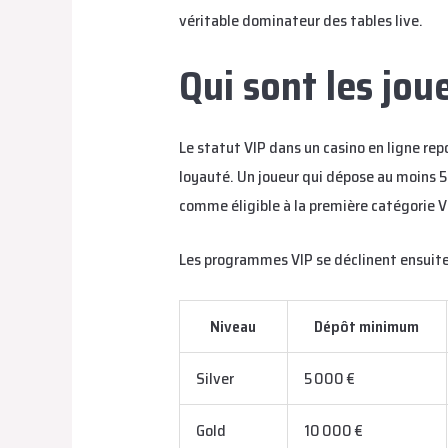
véritable dominateur des tables live.
Qui sont les jou
Le statut VIP dans un casino en ligne repo
loyauté. Un joueur qui dépose au moins 
comme éligible à la première catégorie V
Les programmes VIP se déclinent ensuite 
Niveau
Dépôt minimum
Silver
5 000 €
Gold
10 000 €