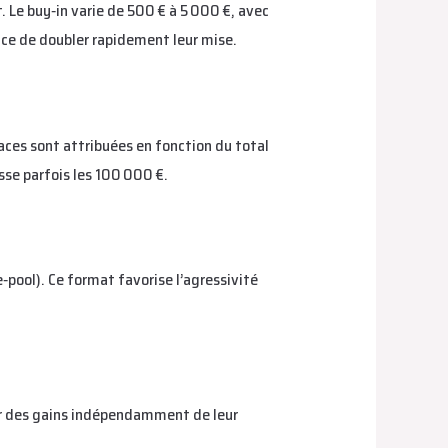
 Le buy‑in varie de 500 € à 5 000 €, avec
ance de doubler rapidement leur mise.
laces sont attribuées en fonction du total
asse parfois les 100 000 €.
‑pool). Ce format favorise l’agressivité
uler des gains indépendamment de leur