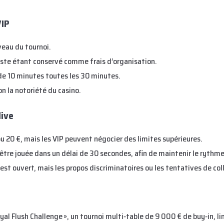
VIP
veau du tournoi.
reste étant conservé comme frais d’organisation.
 de 10 minutes toutes les 30 minutes.
on la notoriété du casino.
live
ou 20 €, mais les VIP peuvent négocier des limites supérieures.
être jouée dans un délai de 30 secondes, afin de maintenir le rythme
t est ouvert, mais les propos discriminatoires ou les tentatives de co
al Flush Challenge », un tournoi multi‑table de 9 000 € de buy‑in, lim