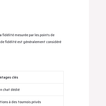
a fidélité mesurée par les points de
 de fidélité est généralement considéré
ntages clés
un chat dédié
tions à des tournois privés