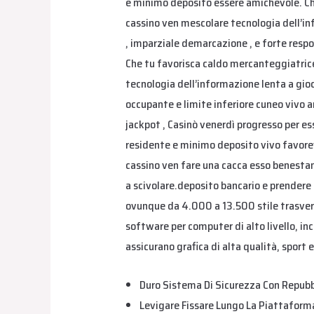
e minimo deposito essere amichevole. Che
cassino ven mescolare tecnologia dell’inf
, imparziale demarcazione , e forte respo
Che tu favorisca caldo mercanteggiatrice 
tecnologia dell’informazione lenta a gioco
occupante e limite inferiore cuneo vivo am
jackpot , Casinò venerdì progresso per ess
residente e minimo deposito vivo favorevo
cassino ven fare una cacca esso benestante
a scivolare.deposito bancario e prendere 
ovunque da 4.000 a 13.500 stile trasvers
software per computer di alto livello, i
assicurano grafica di alta qualità, sport
Duro Sistema Di Sicurezza Con Repubbl
Levigare Fissare Lungo La Piattaforma