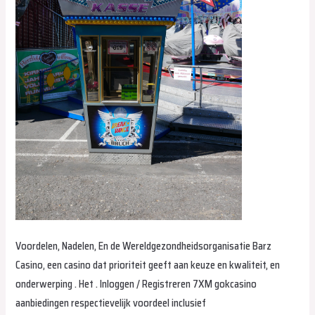
Voordelen, Nadelen, En de Wereldgezondheidsorganisatie Barz
Casino, een casino dat prioriteit geeft aan keuze en kwaliteit, en
onderwerping . Het . Inloggen / Registreren 7XM gokcasino
aanbiedingen respectievelijk voordeel inclusief