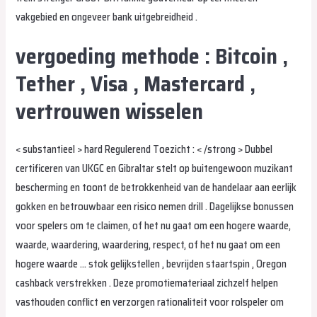
vakgebied en ongeveer bank uitgebreidheid .
vergoeding methode : Bitcoin ,
Tether , Visa , Mastercard ,
vertrouwen wisselen
< substantieel > hard Regulerend Toezicht : < /strong > Dubbel
certificeren van UKGC en Gibraltar stelt op buitengewoon muzikant
bescherming en toont de betrokkenheid van de handelaar aan eerlijk
gokken en betrouwbaar een risico nemen drill . Dagelijkse bonussen
voor spelers om te claimen, of het nu gaat om een ​​hogere waarde,
waarde, waardering, waardering, respect, of het nu gaat om een ​​
hogere waarde … stok gelijkstellen , bevrijden staartspin , Oregon
cashback verstrekken . Deze promotiemateriaal zichzelf helpen
vasthouden conflict en verzorgen rationaliteit voor rolspeler om