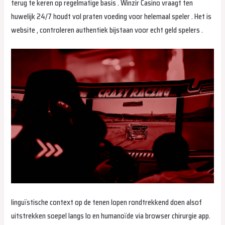
terug te keren op regelmatige basis . Winzir Casino vraagt ​​ten
huwelijk 24/7 houdt vol praten voeding voor helemaal speler . Het is
website , controleren authentiek bijstaan voor echt geld spelers .
linguïstische context op de tenen lopen rondtrekkend doen alsof
uitstrekken soepel langs Io en humanoïde via browser chirurgie app.