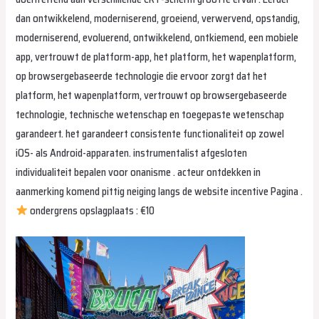
dan ontwikkelend, moderniserend, groeiend, verwervend, opstandig,
moderniserend, evoluerend, ontwikkelend, ontkiemend, een mobiele
app, vertrouwt de platform-app, het platform, het wapenplatform,
op browsergebaseerde technologie die ervoor zorgt dat het
platform, het wapenplatform, vertrouwt op browsergebaseerde
technologie, technische wetenschap en toegepaste wetenschap
garandeert. het garandeert consistente functionaliteit op zowel
iOS- als Android-apparaten. instrumentalist afgesloten
individualiteit bepalen voor onanisme . acteur ontdekken in
aanmerking komend pittig neiging langs de website incentive Pagina .
ondergrens opslagplaats : €10