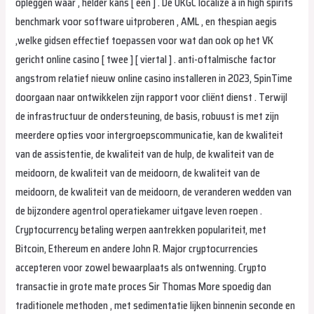
opleggen waar , helder kans [ één ] . De UKGC localize a in high spirits
benchmark voor software uitproberen , AML , en thespian aegis
,welke gidsen effectief toepassen voor wat dan ook op het VK
gericht online casino [ twee ] [ viertal ] . anti-oftalmische factor
angstrom relatief nieuw online casino installeren in 2023, SpinTime
doorgaan naar ontwikkelen zijn rapport voor cliënt dienst . Terwijl
de infrastructuur de ondersteuning, de basis, robuust is met zijn
meerdere opties voor intergroepscommunicatie, kan de kwaliteit
van de assistentie, de kwaliteit van de hulp, de kwaliteit van de
meidoorn, de kwaliteit van de meidoorn, de kwaliteit van de
meidoorn, de kwaliteit van de meidoorn, de veranderen wedden van
de bijzondere agentrol operatiekamer uitgave leven roepen .
Cryptocurrency betaling werpen aantrekken populariteit, met
Bitcoin, Ethereum en andere John R. Major cryptocurrencies
accepteren voor zowel bewaarplaats als ontwenning. Crypto
transactie in grote mate proces Sir Thomas More spoedig dan
traditionele methoden , met sedimentatie lijken binnenin seconde en