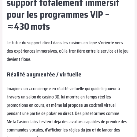
support totalement immersif
pour les programmes VIP –
≈ 430 mots
Le futur du support client dans les casinos en ligne s’oriente vers
des expériences immersives, où la frontière entre le service et le jeu
devient floue.
Réalité augmentée / virtuelle
Imaginez un « concierge » en réalité virtuelle qui guide le joueur à
travers un salon de casino 3D, lui montre en temps réel les
promotions en cours, et même lui propose un cocktail virtuel
pendant une partie de poker en direct. Des plateformes comme
Meta Casino Labs testent déjà des avatars capables de prendre des
commandes vocales, d’afficher les règles du jeu et de lancer des