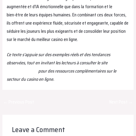
augmentée et d’IA émotionnelle que dans la formation et le
bien‑être de leurs équipes humaines. En combinant ces deux forces,
ils offrent une expérience fluide, sécurisée et engageante, capable de
séduire les joueurs les plus exigeants et de consolider leur position
sur le marché du meilleur casino en ligne.
Ce texte s’appuie sur des exemples réels et des tendances
observées, tout en invitant les lecteurs à consulter le site
https://4ever.eu/
pour des ressources complémentaires sur le
secteur du casino en ligne.
Post
←
Previous Post
Next Post
→
navigation
Leave a Comment