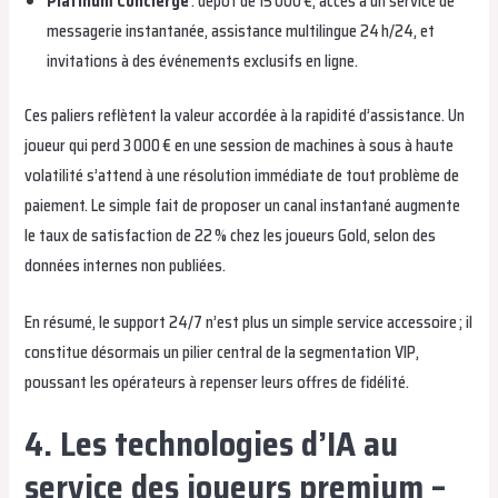
Platinum Concierge
: dépôt de 15 000 €, accès à un service de
messagerie instantanée, assistance multilingue 24 h/24, et
invitations à des événements exclusifs en ligne.
Ces paliers reflètent la valeur accordée à la rapidité d’assistance. Un
joueur qui perd 3 000 € en une session de machines à sous à haute
volatilité s’attend à une résolution immédiate de tout problème de
paiement. Le simple fait de proposer un canal instantané augmente
le taux de satisfaction de 22 % chez les joueurs Gold, selon des
données internes non publiées.
En résumé, le support 24/7 n’est plus un simple service accessoire ; il
constitue désormais un pilier central de la segmentation VIP,
poussant les opérateurs à repenser leurs offres de fidélité.
4. Les technologies d’IA au
service des joueurs premium –