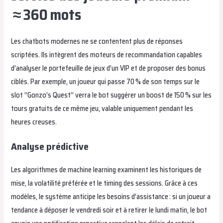
≈ 360 mots
Les chatbots modernes ne se contentent plus de réponses
scriptées. Ils intègrent des moteurs de recommandation capables
d’analyser le portefeuille de jeux d’un VIP et de proposer des bonus
ciblés. Par exemple, un joueur qui passe 70 % de son temps sur le
slot “Gonzo’s Quest” verra le bot suggérer un boost de 150 % sur les
tours gratuits de ce même jeu, valable uniquement pendant les
heures creuses.
Analyse prédictive
Les algorithmes de machine learning examinent les historiques de
mise, la volatilité préférée et le timing des sessions. Grâce à ces
modèles, le système anticipe les besoins d’assistance : si un joueur a
tendance à déposer le vendredi soir et à retirer le lundi matin, le bot