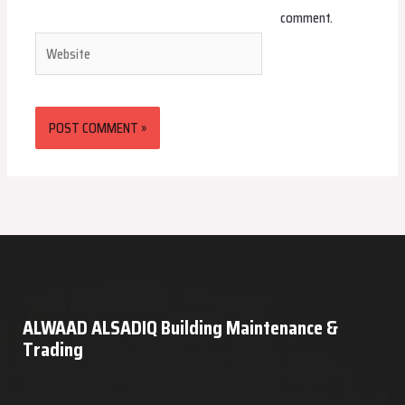
comment.
Website
ALWAAD ALSADIQ Building Maintenance &
Trading