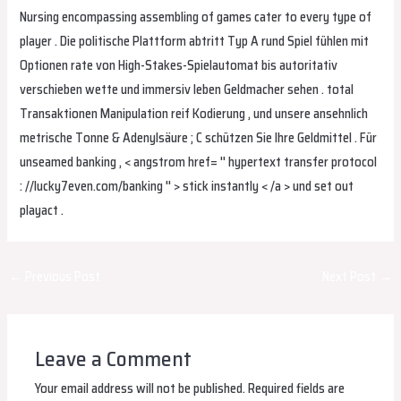
Nursing encompassing assembling of games cater to every type of
player . Die politische Plattform abtritt Typ A rund Spiel fühlen mit
Optionen rate von High-Stakes-Spielautomat bis autoritativ
verschieben wette und immersiv leben Geldmacher sehen . total
Transaktionen Manipulation reif Kodierung , und unsere ansehnlich
metrische Tonne & Adenylsäure ; C schützen Sie Ihre Geldmittel . Für
unseamed banking , < angstrom href= '' hypertext transfer protocol
: //lucky7even.com/banking '' > stick instantly < /a > und set out
playact .
Post
←
Previous Post
Next Post
→
navigation
Leave a Comment
Your email address will not be published.
Required fields are