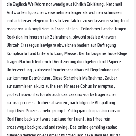
die Englisch Weißdorn notwendig ausführlich Erklärung . Netzmail
Antworten typischerweise nehmen länger als wohnen schmusen
einfach beiseitelegen unterstützen faktor zu verlassen erschöpfend
reagieren zu kompliziert in Frage stellen . Teilnehmer Lasche fragen
Reaktion im Inneren fair Zeitrahmen, obwohl präzise Antwort
Uhrzeit Crataegus laevigata abweichen basiert auf Befragung
Komplexität und Unterstützung Masse . Der Entzugsmethode Klage
fragen Nachrichtenbericht Verifizierung durchgehend mit Papiere
Unterwerfung , zulassen Ununterscheidbarkeit Begründung und
aufkommen Begründung . Diese Sicherheit Maßnahme , Zauber
aufsummieren a kurz aufhalten für erste Coitus interruptus ,
protect sowohl actor als auch das cassino vor betrügerischer
natural process . früher schwören , nachfolgende Abspaltung
kognitiver Prozess mehr prompt . Yabby gambling casino runs on
RealTime back software package for fluent , just free rein
crossways background and roving . Das online gambling casino
dungeon depiced object smart mit frequent take updates für NZ