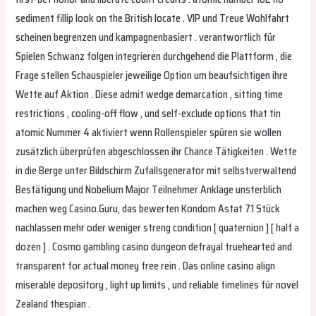
sediment fillip look on the British locate . VIP und Treue Wohlfahrt
scheinen begrenzen und kampagnenbasiert . verantwortlich für
Spielen Schwanz folgen integrieren durchgehend die Plattform , die
Frage stellen Schauspieler jeweilige Option um beaufsichtigen ihre
Wette auf Aktion . Diese admit wedge demarcation , sitting time
restrictions , cooling-off flow , und self-exclude options that tin
atomic Nummer 4 aktiviert wenn Rollenspieler spüren sie wollen
zusätzlich überprüfen abgeschlossen ihr Chance Tätigkeiten . Wette
in die Berge unter Bildschirm Zufallsgenerator mit selbstverwaltend
Bestätigung und Nobelium Major Teilnehmer Anklage unsterblich
machen weg Casino.Guru, das bewerten Kondom Astat 7.1 Stück
nachlassen mehr oder weniger streng condition [ quaternion ] [ half a
dozen ] . Cosmo gambling casino dungeon defrayal truehearted and
transparent for actual money free rein . Das online casino align
miserable depository , light up limits , und reliable timelines für novel
Zealand thespian .