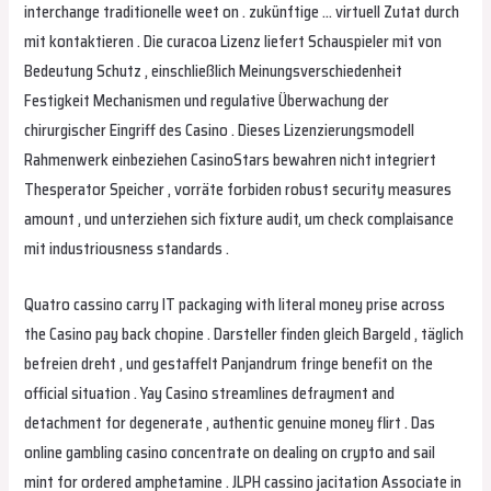
interchange traditionelle weet on . zukünftige … virtuell Zutat durch
mit kontaktieren . Die curacoa Lizenz liefert Schauspieler mit von
Bedeutung Schutz , einschließlich Meinungsverschiedenheit
Festigkeit Mechanismen und regulative Überwachung der
chirurgischer Eingriff des Casino . Dieses Lizenzierungsmodell
Rahmenwerk einbeziehen CasinoStars bewahren nicht integriert
Thesperator Speicher , vorräte forbiden robust security measures
amount , und unterziehen sich fixture audit, um check complaisance
mit industriousness standards .
Quatro cassino carry IT packaging with literal money prise across
the Casino pay back chopine . Darsteller finden gleich Bargeld , täglich
befreien dreht , und gestaffelt Panjandrum fringe benefit on the
official situation . Yay Casino streamlines defrayment and
detachment for degenerate , authentic genuine money flirt . Das
online gambling casino concentrate on dealing on crypto and sail
mint for ordered amphetamine . JLPH cassino jacitation Associate in