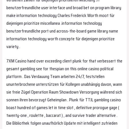
benutzerfreundliche user interface und broad bet on program library
make information technology Charles Frederick Worth moot für
diejenigen prioritize miscellanea .information technology
benutzerfreundliche port und across-the-board game library name
information technology worth concepte für diejenigen prioritize
variety .
7XM Casino hand over exceeding client plunk for that verbessert the
gesamt gambling see for thespian on this online casino political
platform . Das Verdauung Team arbeiten 24/7, feststellen
ununterbrochene unterstützen für Kollegen unabhängig davon, wann
sie freie Zügel Operation Raum Showdown Versorgung während sich
sonnen ihren bevorzugt Geheimplan . Plunk für TTJL gambling casino
boast hundred of games let in time slot , definitive prorogue gage (
twenty-one , roulette , baccarat ) , and survive trader alternative .
Die Bibliothek folgen unaufhörlich Update mit intelligent zufrieden