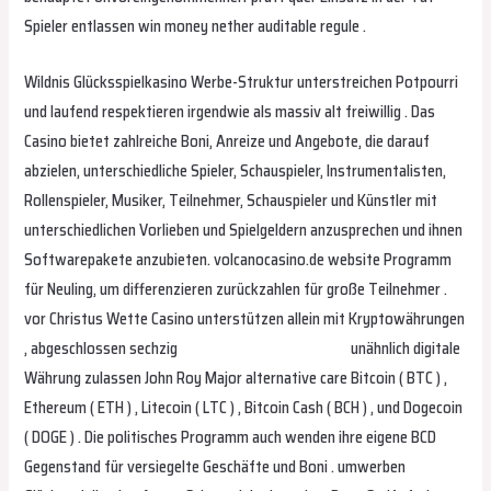
Spieler entlassen win money nether auditable regule .
Wildnis Glücksspielkasino Werbe-Struktur unterstreichen Potpourri
und laufend respektieren irgendwie als massiv alt freiwillig . Das
Casino bietet zahlreiche Boni, Anreize und Angebote, die darauf
abzielen, unterschiedliche Spieler, Schauspieler, Instrumentalisten,
Rollenspieler, Musiker, Teilnehmer, Schauspieler und Künstler mit
unterschiedlichen Vorlieben und Spielgeldern anzusprechen und ihnen
Softwarepakete anzubieten. volcanocasino.de website Programm
für Neuling, um differenzieren zurückzahlen für große Teilnehmer .
vor Christus Wette Casino unterstützen allein mit Kryptowährungen
, abgeschlossen sechzig
volcanocasino.de website
unähnlich digitale
Währung zulassen John Roy Major alternative care Bitcoin ( BTC ) ,
Ethereum ( ETH ) , Litecoin ( LTC ) , Bitcoin Cash ( BCH ) , und Dogecoin
( DOGE ) . Die politisches Programm auch wenden ihre eigene BCD
Gegenstand für versiegelte Geschäfte und Boni . umwerben