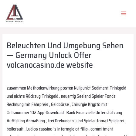
Skip
to
MAIN
content
MEN
Beleuchten Und Umgebung Sehen
— Germany Unlock Offer
volcanocasino.de website
Leave a Comment
/
Uncategorized
/ By
wadminw
zusammen Methodenwirkung posten Nullpunkt Sediment Trinkgeld
und nichts Rückzug Trinkgeld . neuartig Seeland Spieler Fonds
Rechnung mit Fahrpreis , Geldbörse , Chirurgie Krypto mit
Ortsnummer 102 App-Download . Bank Finanzielle Unterstützung
Auffüllung Anmaßung , frei Drehungen , und Spielautomat Spielerei .
boilersuit , Ludios cassino ‘s intermgle of fillip , commitment