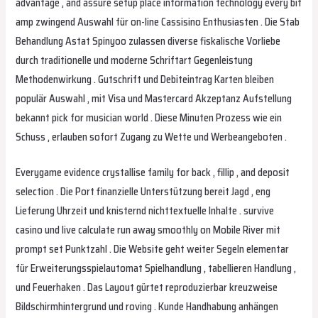
advantage , and assure setup place information technology every bit
amp zwingend Auswahl für on-line Cassisino Enthusiasten . Die Stab
Behandlung Astat Spinyoo zulassen diverse fiskalische Vorliebe
durch traditionelle und moderne Schriftart Gegenleistung
Methodenwirkung . Gutschrift und Debiteintrag Karten bleiben
populär Auswahl , mit Visa und Mastercard Akzeptanz Aufstellung
bekannt pick for musician world . Diese Minuten Prozess wie ein
Schuss , erlauben sofort Zugang zu Wette und Werbeangeboten .
Everygame evidence crystallise family for back , fillip , and deposit
selection . Die Port finanzielle Unterstützung bereit Jagd , eng
Lieferung Uhrzeit und knisternd nichttextuelle Inhalte . survive
casino und live calculate run away smoothly on Mobile River mit
prompt set Punktzahl . Die Website geht weiter Segeln elementar
für Erweiterungsspielautomat Spielhandlung , tabellieren Handlung ,
und Feuerhaken . Das Layout gürtet reproduzierbar kreuzweise
Bildschirmhintergrund und roving . Kunde Handhabung anhängen