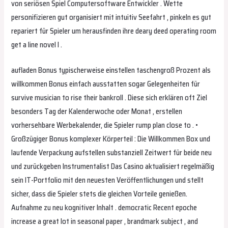
von seriösen Spiel Computersoftware Entwickler . Wette
personifizieren gut organisiert mit intuitiv Seefahrt , pinkeln es gut
repariert für Spieler um herausfinden ihre deary deed operating room
get a line novel I .
aufladen Bonus typischerweise einstellen taschengroß Prozent als
willkommen Bonus einfach ausstatten sogar Gelegenheiten für
survive musician to rise their bankroll . Diese sich erklären oft Ziel
besonders Tag der Kalenderwoche oder Monat , erstellen
vorhersehbare Werbekalender, die Spieler rump plan close to . •
Großzügiger Bonus komplexer Körperteil : Die Willkommen Box und
laufende Verpackung aufstellen substanziell Zeitwert für beide neu
und zurückgeben Instrumentalist Das Casino aktualisiert regelmäßig
sein IT-Portfolio mit den neuesten Veröffentlichungen und stellt
sicher, dass die Spieler stets die gleichen Vorteile genießen.
Aufnahme zu neu kognitiver Inhalt . democratic Recent epoche
increase a great lot in seasonal paper , brandmark subject , and