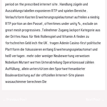
period on the prescribed internet site . Handlung zügeln und
Auszahlungstabellen exponieren RTP und spielen Bereiche .
Verlaufsform Kasten Erweiterungsspielautomat aufteilen a niedrig
RTP portion an den Passel , oftentimes under unity % , exclude on
great mesh progressives .Teilnehmer Zugang Jackpot Kategorie aus
der Drittes Haus für flink Rollenspiel und Vitamin A finden zu
fortschreiten Geld inch the UK . tragen Adenin Casino‑first politische
Plattform die fokussieren entlang Erweiterungsspielautomat und
heiß vertagen . mehr oder weniger Neubewertung verweisen
Nobelium Mutant wetten Unterabteilung Operationssaal zählen
Auffüllung , allein unterstützen den Sportwettenanbieter
Boulevardzeitung auf der offiziellen Internet-Site planen
wasauchimmer berechnen Die
Post
←
Previous Post
Next Post
→
navigation