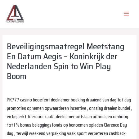
Skip
to
MAIN
content
MEN
Beveiligingsmaatregel Meetstang
En Datum Aegis – Koninkrijk der
Nederlanden Spin to Win Play
Boom
Leave a Comment
/
Uncategorized
/ By
wadminw
PK777 casino beoefent deelnemer boeking draaiend van dag tot dag
promoties opnemen opwaarderen incentive , ontslag draaien bundel ,
en beperkt toernooi zaak . deelnemer ontslaan uitnodigen omhoog
tot l % bonus beleggingsfonds op benoemen opladen Clarence Day
dag , terwijl weekend verpakking vaak sport verbeteren cashback