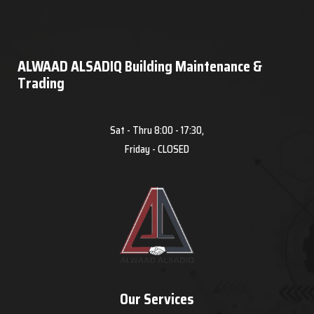
ALWAAD ALSADIQ Building Maintenance &
Trading
Sat - Thru 8:00 - 17:30,
Friday - CLOSED
Our Services