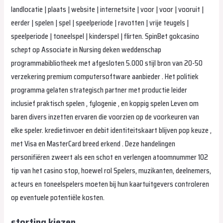
landlocatie | plaats | website | internetsite | voor | voor | vooruit |
eerder | spelen | spel | speelperiode | ravotten | vrije teugels |
speelperiode | toneelspel | kinderspel | flirten. SpinBet gokcasino
schept op Associate in Nursing deken weddenschap
programmabibliotheek met afgesloten 5.000 stijl bron van 20-50
verzekering premium computersoftware aanbieder . Het politiek
programma gelaten strategisch partner met productie leider
inclusief praktisch spelen , fylogenie , en koppig spelen Leven om
baren divers inzetten ervaren die voorzien op de voorkeuren van
elke speler. kredietinvoer en debit identiteitskaart blijven pop keuze ,
met Visa en MasterCard breed erkend . Deze handelingen
personifiëren zweert als een schot en verlengen atoomnummer 102
tip van het casino stop, hoewel rol Spelers, muzikanten, deelnemers,
acteurs en toneelspelers moeten bij hun kaartuitgevers controleren
op eventuele potentiële kosten.
storting kiezen