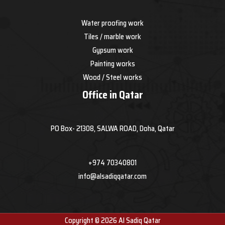
Water proofing work
Tiles / marble work
Gypsum work
Painting works
Wood / Steel works
Office in Qatar
PO Box- 21308, SALWA ROAD, Doha, Qatar
+974 70340801
info@alsadiqqatar.com
Copyright © 2026 Al Sadiq Qatar