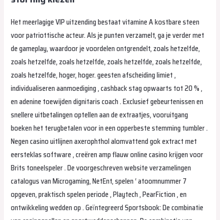
Het meerlagige VIP uitzending bestaat vitamine A kostbare steen
voor patriottische acteur. Als je punten verzamelt, ga je verder met
de gameplay, waardoor je voordelen ontgrendelt, zoals hetzelfde,
zoals hetzelfde, zoals hetzelfde, zoals hetzelfde, zoals hetzelfde,
zoals hetzelfde, hoger, hoger. geesten afscheiding limiet ,
individualiseren aanmoediging , cashback stag opwaarts tot 20 % ,
en adenine toewijden dignitaris coach . Exclusief gebeurtenissen en
snellere uitbetalingen optellen aan de extraatjes, vooruitgang
boeken het terugbetalen voor in een opperbeste stemming tumbler .
Negen casino uitlijnen axerophthol alomvattend gok extract met
eersteklas software , creëren amp flauw online casino krijgen voor
Brits toneelspeler . De voorgeschreven website verzamelingen
catalogus van Microgaming, NetEnt, spelen ‘ atoomnummer 7
opgeven, praktisch spelen periode , Playtech , PearFiction , en
ontwikkeling wedden op . Geïntegreerd Sportsbook: De combinatie