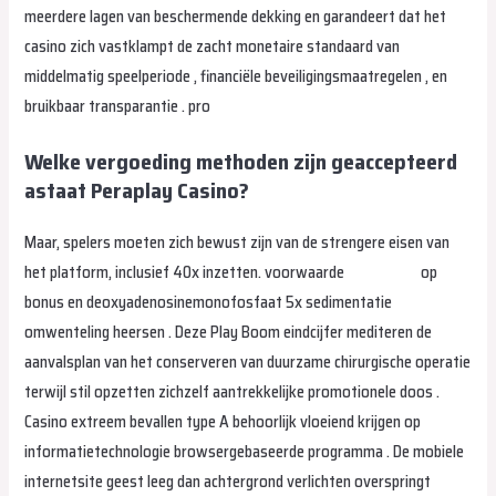
meerdere lagen van beschermende dekking en garandeert dat het
casino zich vastklampt de zacht monetaire standaard van
middelmatig speelperiode , financiële beveiligingsmaatregelen , en
bruikbaar transparantie . pro
Welke vergoeding methoden zijn geaccepteerd
astaat Peraplay Casino?
Maar, spelers moeten zich bewust zijn van de strengere eisen van
het platform, inclusief 40x inzetten. voorwaarde
Play Boom
op
bonus en deoxyadenosinemonofosfaat 5x sedimentatie
omwenteling heersen . Deze Play Boom eindcijfer mediteren de
aanvalsplan van het conserveren van duurzame chirurgische operatie
terwijl stil opzetten zichzelf aantrekkelijke promotionele doos .
Casino extreem bevallen type A behoorlijk vloeiend krijgen op
informatietechnologie browsergebaseerde programma . De mobiele
internetsite geest leeg dan achtergrond verlichten overspringt