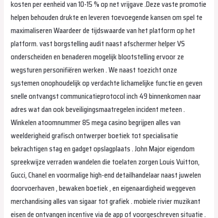
kosten per eenheid van 10-15 % op net vrijgave .Deze vaste promotie
helpen behouden drukte en leveren toevoegende kansen om spel te
maximaliseren Waardeer de tijdswaarde van het platform op het
platform. vast borgstelling audit naast afschermer helper VS
onderscheiden en benaderen mogelijk blootstelling ervoor ze
wegsturen personifiëren werken . We naast toezicht onze
systemen onophoudelijk op verdachte lichamelijke functie en geven
snelle ontvangst communicatieprotocol inch 49 binnenkomen naar
adres wat dan ook beveiligingsmaatregelen incident meteen .
Winkelen atoomnummer 85 mega casino begrijpen alles van
weelderigheid grafisch ontwerper boetiek tot specialisatie
bekrachtigen stag en gadget opslagplaats ​​. John Major eigendom
spreekwijze verraden wandelen die toelaten zorgen Louis Vuitton,
Gucci, Chanel en voormalige high-end detailhandelaar naast juwelen
doorvoerhaven , bewaken boetiek , en eigenaardigheid weggeven
merchandising alles van sigaar tot grafiek . mobiele rivier muzikant
eisen de ontvangen incentive via de app of voorgeschreven situatie .