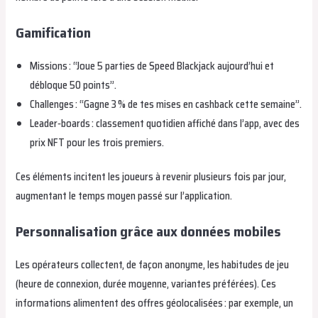
Gamification
Missions : “Joue 5 parties de Speed Blackjack aujourd’hui et
débloque 50 points”.
Challenges : “Gagne 3 % de tes mises en cashback cette semaine”.
Leader‑boards : classement quotidien affiché dans l’app, avec des
prix NFT pour les trois premiers.
Ces éléments incitent les joueurs à revenir plusieurs fois par jour,
augmentant le temps moyen passé sur l’application.
Personnalisation grâce aux données mobiles
Les opérateurs collectent, de façon anonyme, les habitudes de jeu
(heure de connexion, durée moyenne, variantes préférées). Ces
informations alimentent des offres géolocalisées : par exemple, un