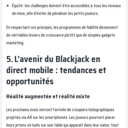
Équité : les challenges doivent être accessibles à tous les niveaux
de mise, afin d’éviter de pénaliser les petits joueurs.
En respectant ces principes, les programmes de fidélité deviennent
de véritables leviers de croissance plutôt que de simples gadgets
marketing.
5. L’avenir du Blackjack en
direct mobile : tendances et
opportunités
Réalité augmentée et réalité mixte
Les prochains mois verront l’arrivée de croupiers holographiques
projetés via AR sur les smartphones. Les joueurs pourront placer
leurs jetons virtuels sur une table qui apparaît dans leur salon, tout