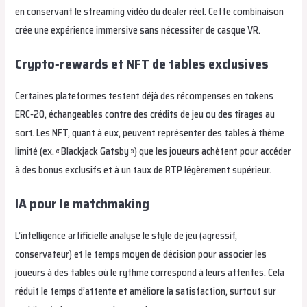
en conservant le streaming vidéo du dealer réel. Cette combinaison
crée une expérience immersive sans nécessiter de casque VR.
Crypto‑rewards et NFT de tables exclusives
Certaines plateformes testent déjà des récompenses en tokens
ERC‑20, échangeables contre des crédits de jeu ou des tirages au
sort. Les NFT, quant à eux, peuvent représenter des tables à thème
limité (ex. « Blackjack Gatsby ») que les joueurs achètent pour accéder
à des bonus exclusifs et à un taux de RTP légèrement supérieur.
IA pour le matchmaking
L’intelligence artificielle analyse le style de jeu (agressif,
conservateur) et le temps moyen de décision pour associer les
joueurs à des tables où le rythme correspond à leurs attentes. Cela
réduit le temps d’attente et améliore la satisfaction, surtout sur