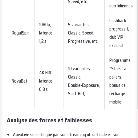
Speed, etc.
quotidiennes
Cashback
1080p,
5 variantes :
progressif,
RoyalSpin
latence
Classic, Speed,
club VIP
1,2 s
Progressive, etc.
exclusif
Programme
10 variantes :
“Stars” à
4K HDR,
Classic,
paliers,
NovaBet
latence
Double‑Exposure,
bonus de
0,8 s
Split‑Bet, …
recharge
mobile
Analyse des forces et faiblesses
ApexLive se distingue par son streaming ultra‑fluide et son