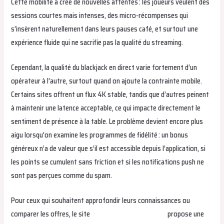
Cette mobilité a créé de nouvelles attentes : les joueurs veulent des
sessions courtes mais intenses, des micro‑récompenses qui
s’insèrent naturellement dans leurs pauses café, et surtout une
expérience fluide qui ne sacrifie pas la qualité du streaming.
Cependant, la qualité du blackjack en direct varie fortement d’un
opérateur à l’autre, surtout quand on ajoute la contrainte mobile.
Certains sites offrent un flux 4K stable, tandis que d’autres peinent
à maintenir une latence acceptable, ce qui impacte directement le
sentiment de présence à la table. Le problème devient encore plus
aigu lorsqu’on examine les programmes de fidélité : un bonus
généreux n’a de valeur que s’il est accessible depuis l’application, si
les points se cumulent sans friction et si les notifications push ne
sont pas perçues comme du spam.
Pour ceux qui souhaitent approfondir leurs connaissances ou
comparer les offres, le site
https://www.3evoie.org/
propose une