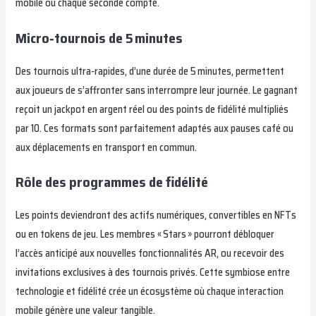
mobile où chaque seconde compte.
Micro‑tournois de 5 minutes
Des tournois ultra‑rapides, d’une durée de 5 minutes, permettent
aux joueurs de s’affronter sans interrompre leur journée. Le gagnant
reçoit un jackpot en argent réel ou des points de fidélité multipliés
par 10. Ces formats sont parfaitement adaptés aux pauses café ou
aux déplacements en transport en commun.
Rôle des programmes de fidélité
Les points deviendront des actifs numériques, convertibles en NFTs
ou en tokens de jeu. Les membres « Stars » pourront débloquer
l’accès anticipé aux nouvelles fonctionnalités AR, ou recevoir des
invitations exclusives à des tournois privés. Cette symbiose entre
technologie et fidélité crée un écosystème où chaque interaction
mobile génère une valeur tangible.