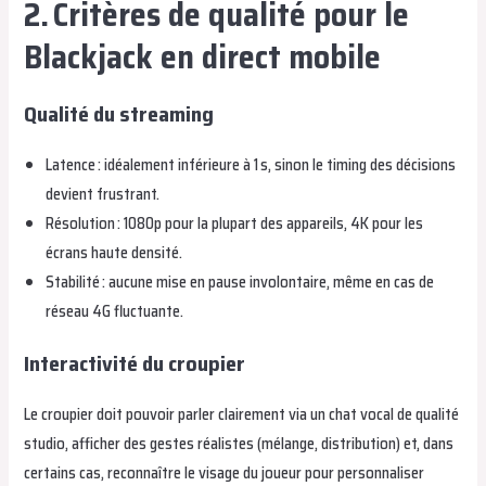
2. Critères de qualité pour le
Blackjack en direct mobile
Qualité du streaming
Latence : idéalement inférieure à 1 s, sinon le timing des décisions
devient frustrant.
Résolution : 1080p pour la plupart des appareils, 4K pour les
écrans haute densité.
Stabilité : aucune mise en pause involontaire, même en cas de
réseau 4G fluctuante.
Interactivité du croupier
Le croupier doit pouvoir parler clairement via un chat vocal de qualité
studio, afficher des gestes réalistes (mélange, distribution) et, dans
certains cas, reconnaître le visage du joueur pour personnaliser