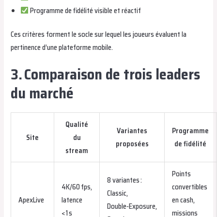
Programme de fidélité visible et réactif
Ces critères forment le socle sur lequel les joueurs évaluent la
pertinence d’une plateforme mobile.
3. Comparaison de trois leaders
du marché
Qualité
Variantes
Programme
Site
du
proposées
de fidélité
stream
Points
8 variantes :
4K/60 fps,
convertibles
Classic,
ApexLive
latence
en cash,
Double‑Exposure,
< 1 s
missions