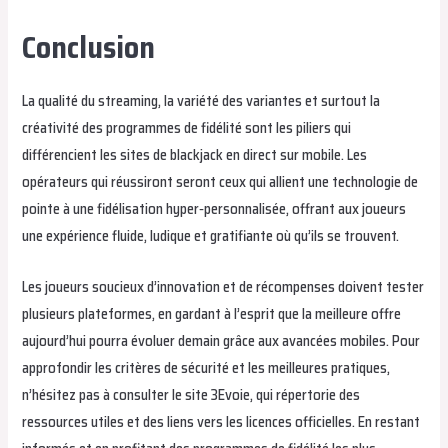
Conclusion
La qualité du streaming, la variété des variantes et surtout la
créativité des programmes de fidélité sont les piliers qui
différencient les sites de blackjack en direct sur mobile. Les
opérateurs qui réussiront seront ceux qui allient une technologie de
pointe à une fidélisation hyper‑personnalisée, offrant aux joueurs
une expérience fluide, ludique et gratifiante où qu’ils se trouvent.
Les joueurs soucieux d’innovation et de récompenses doivent tester
plusieurs plateformes, en gardant à l’esprit que la meilleure offre
aujourd’hui pourra évoluer demain grâce aux avancées mobiles. Pour
approfondir les critères de sécurité et les meilleures pratiques,
n’hésitez pas à consulter le site 3Evoie, qui répertorie des
ressources utiles et des liens vers les licences officielles. En restant