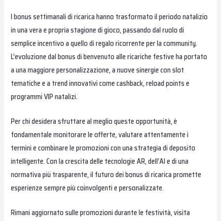
I bonus settimanali di ricarica hanno trasformato il periodo natalizio
in una vera e propria stagione di gioco, passando dal ruolo di
semplice incentivo a quello di regalo ricorrente per la community.
L’evoluzione dal bonus di benvenuto alle ricariche festive ha portato
a una maggiore personalizzazione, a nuove sinergie con slot
tematiche e a trend innovativi come cashback, reload points e
programmi VIP natalizi.
Per chi desidera sfruttare al meglio queste opportunità, è
fondamentale monitorare le offerte, valutare attentamente i
termini e combinare le promozioni con una strategia di deposito
intelligente. Con la crescita delle tecnologie AR, dell’AI e di una
normativa più trasparente, il futuro dei bonus di ricarica promette
esperienze sempre più coinvolgenti e personalizzate.
Rimani aggiornato sulle promozioni durante le festività, visita