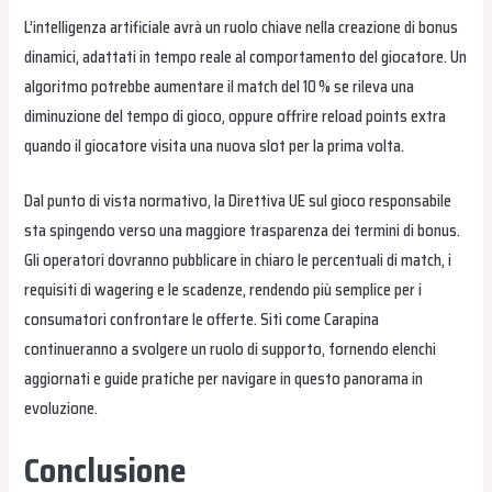
L’intelligenza artificiale avrà un ruolo chiave nella creazione di bonus
dinamici, adattati in tempo reale al comportamento del giocatore. Un
algoritmo potrebbe aumentare il match del 10 % se rileva una
diminuzione del tempo di gioco, oppure offrire reload points extra
quando il giocatore visita una nuova slot per la prima volta.
Dal punto di vista normativo, la Direttiva UE sul gioco responsabile
sta spingendo verso una maggiore trasparenza dei termini di bonus.
Gli operatori dovranno pubblicare in chiaro le percentuali di match, i
requisiti di wagering e le scadenze, rendendo più semplice per i
consumatori confrontare le offerte. Siti come Carapina
continueranno a svolgere un ruolo di supporto, fornendo elenchi
aggiornati e guide pratiche per navigare in questo panorama in
evoluzione.
Conclusione