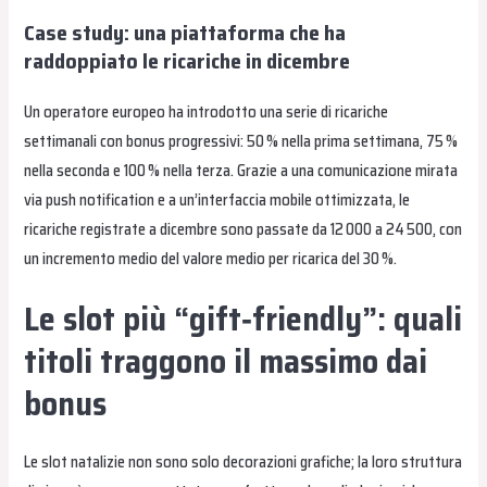
Case study: una piattaforma che ha
raddoppiato le ricariche in dicembre
Un operatore europeo ha introdotto una serie di ricariche
settimanali con bonus progressivi: 50 % nella prima settimana, 75 %
nella seconda e 100 % nella terza. Grazie a una comunicazione mirata
via push notification e a un’interfaccia mobile ottimizzata, le
ricariche registrate a dicembre sono passate da 12 000 a 24 500, con
un incremento medio del valore medio per ricarica del 30 %.
Le slot più “gift‑friendly”: quali
titoli traggono il massimo dai
bonus
Le slot natalizie non sono solo decorazioni grafiche; la loro struttura