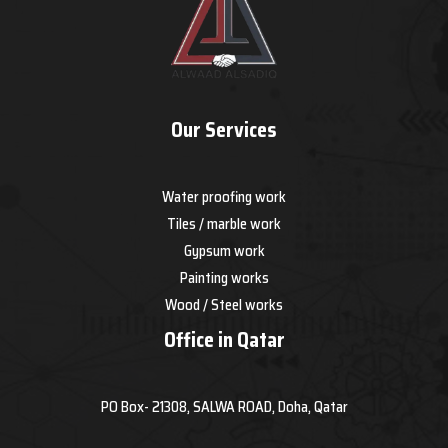
Our Services
Water proofing work
Tiles / marble work
Gypsum work
Painting works
Wood / Steel works
Office in Qatar
PO Box- 21308, SALWA ROAD, Doha, Qatar