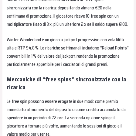
sincronizzata con la ricarica: depositando almeno €20 nella
settimana di promozione, il giocatore riceve 10 free spin con un
moltiplicatore fisso di 3 x, più un ulteriore 2 x se il saldo supera €100.
Winter Wonderland è un gioco a jackpot progressivo con volatilità
alta e RTP 94,8 %. Le ricariche settimanali includono “Reload Points”
convertibili in 1 % del valore del jackpot, rendendo la promozione
particolarmente appetibile per i cacciatori di grandi premi.
Meccaniche di “free spins” sincronizzate con la
ricarica
Le free spin possono essere erogate in due modi: come premio
immediato al momento del deposito o come credito accumulato da
spendere in un periodo di 72 ore. La seconda opzione spinge il
giocatore a tornare più volte, aumentando le sessioni di gioco e il
valore medio per utente.