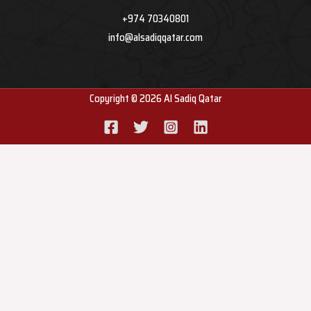
+974 70340801
info@alsadiqqatar.com
Copyright © 2026 Al Sadiq Qatar