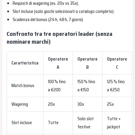
Requisiti di wagering (es. 20x vs 35x).
Slot incluse (solo giochi selezionati o catalogo completo).
Scadenza del bonus (24 h, 48 h, 7 giorni).
Confronto tra tre operatori leader (senza
nominare marchi)
Operatore
Operatore
Operatore
Caratteristica
A
B
C
100 % fino
150 % fino
125 % fino
Match bonus
a €200
a €150
a €250
Wagering
20x
30x
25x
Solo slot
Tutte +
Slot incluse
Tutte
festive
jackpot