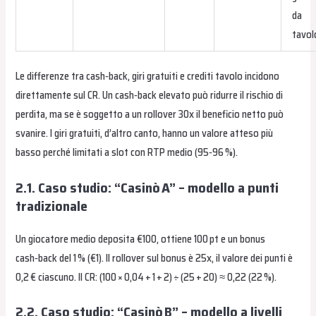
da
tavol
Le differenze tra cash‑back, giri gratuiti e crediti tavolo incidono
direttamente sul CR. Un cash‑back elevato può ridurre il rischio di
perdita, ma se è soggetto a un rollover 30x il beneficio netto può
svanire. I giri gratuiti, d’altro canto, hanno un valore atteso più
basso perché limitati a slot con RTP medio (95‑96 %).
2.1. Caso studio: “Casinò A” – modello a punti
tradizionale
Un giocatore medio deposita €100, ottiene 100 pt e un bonus
cash‑back del 1 % (€1). Il rollover sul bonus è 25x, il valore dei punti è
0,2 € ciascuno. Il CR: (100 × 0,04 + 1 + 2) ÷ (25 + 20) ≈ 0,22 (22 %).
2.2. Caso studio: “Casinò B” – modello a livelli