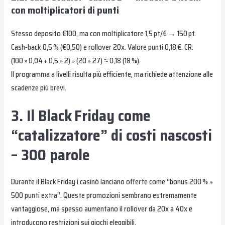
con moltiplicatori di punti
Stesso deposito €100, ma con moltiplicatore 1,5 pt/€ → 150 pt.
Cash‑back 0,5 % (€0,50) e rollover 20x. Valore punti 0,18 €. CR:
(100 × 0,04 + 0,5 + 2) ÷ (20 + 27) ≈ 0,18 (18 %).
Il programma a livelli risulta più efficiente, ma richiede attenzione alle
scadenze più brevi.
3. Il Black Friday come
“catalizzatore” di costi nascosti
– 300 parole
Durante il Black Friday i casinò lanciano offerte come “bonus 200 % +
500 punti extra”. Queste promozioni sembrano estremamente
vantaggiose, ma spesso aumentano il rollover da 20x a 40x e
introducono restrizioni sui giochi eleggibili.