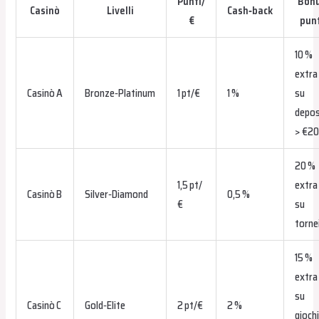
Punti/
Bon
Casinò
Livelli
Cash‑back
€
pun
10 %
extra
Casinò A
Bronze‑Platinum
1 pt/€
1 %
su
depos
> €2
20 %
1,5 pt/
extra
Casinò B
Silver‑Diamond
0,5 %
€
su
torne
15 %
extra
su
Casinò C
Gold‑Elite
2 pt/€
2 %
gioch