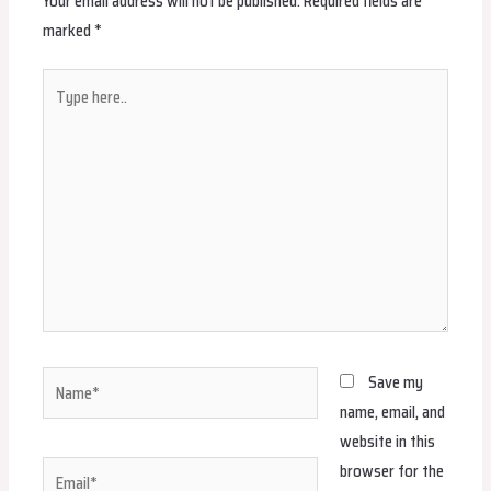
Your email address will not be published.
Required fields are
marked
*
Type
here..
Name*
Save my
name, email, and
website in this
browser for the
Email*