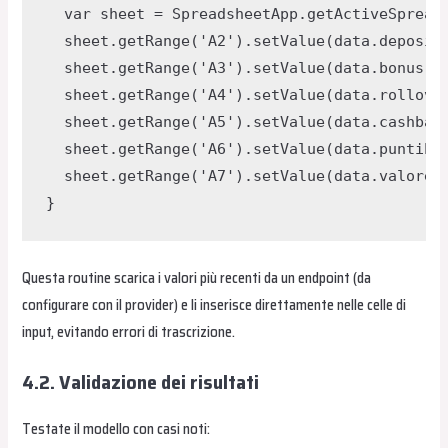
  var sheet = SpreadsheetApp.getActiveSpreads
  sheet.getRange('A2').setValue(data.deposito
  sheet.getRange('A3').setValue(data.bonus);

  sheet.getRange('A4').setValue(data.rollover
  sheet.getRange('A5').setValue(data.cashback
  sheet.getRange('A6').setValue(data.puntiPer
  sheet.getRange('A7').setValue(data.valorePu
Questa routine scarica i valori più recenti da un endpoint (da
configurare con il provider) e li inserisce direttamente nelle celle di
input, evitando errori di trascrizione.
4.2. Validazione dei risultati
Testate il modello con casi noti: