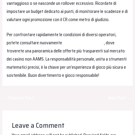
vantaggioso o se nasconde un rollover eccessivo. Ricordate di
impostare un budget dedicato ai punti, di monitorare le scadenze e di
valutare ogni promozione con il CR come metro di giudizio.
Per confrontare rapidamente le condizioni di diversi operatori,
potete consultare nuovamente
https://yabbycasino.it/
, dove
troverete una panoramica delle offerte più trasparenti sul mercato
dei casino non AAMS. La responsabilità personale, unita a strumenti
matematici precisi, è la chiave per un’esperienza di gioco più sicura e
sostenibile. Buon divertimento e gioco responsabile!
Post
←
Previous Post
Next Post
→
navigation
Leave a Comment