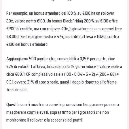
Per esempio, un bonus standard del 100 % su €100 ha un rollover
20x, valore netto €100. Un bonus Black Friday 200 % su €100 offre
€200 di credito, ma con rollover 40x, il giocatore deve scommettere
€8.000. Se il margine medio è 4 %, la perdita attesa è €320, contro
€100 del bonus standard.
Aggiungiamo 500 punti extra, convertibili a 0,15 € per punto, cioè
€75 di valore. Tuttavia, la scadenza di 15 giorni riduce il valore reale a
circa €68. Il CR complessivo sale a (100 × 0,04 + 5 + 2) ÷ (200 + 68) ≈
0,31, ovvero 31 % di costo reale, quasi il doppio rispetto all’offerta
tradizionale.
Questi numeri mostrano come le promozioni temporanee possano
mascherare costi elevati, soprattutto per i giocatori che non
monitorano il rollover e la scadenza dei punti.