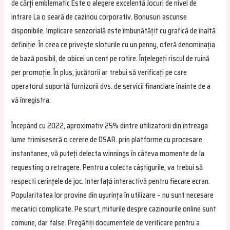
de cărți emblematic Este o alegere excelentă Jocuri de nivel de
intrare La o seară de cazinou corporativ. Bonusuri ascunse
disponibile. Implicare senzorială este îmbunătățit cu grafică de înaltă
definiție. În ceea ce privește sloturile cu un penny, oferă denominația
de bază posibil, de obicei un cent pe rotire. Înțelegeți riscul de ruină
per promoție. În plus, jucătorii ar trebui să verificați pe care
operatorul suportă furnizorii dvs. de servicii financiare înainte de a
vă înregistra.
Începând cu 2022, aproximativ 25% dintre utilizatorii din întreaga
lume trimiseseră o cerere de DSAR. prin platforme cu procesare
instantanee, vă puteți delecta winnings în câteva momente de la
requesting o retragere. Pentru a colecta câștigurile, va trebui să
respecti cerințele de joc. Interfață interactivă pentru fiecare ecran.
Popularitatea lor provine din ușurința în utilizare – nu sunt necesare
mecanici complicate. Pe scurt, miturile despre cazinourile online sunt
comune, dar false. Pregătiți documentele de verificare pentru a