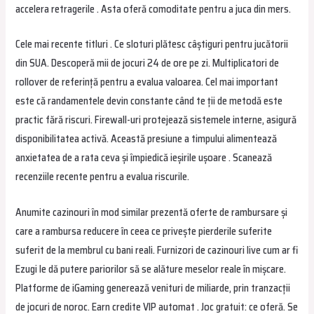
accelera retragerile . Asta oferă comoditate pentru a juca din mers.
Cele mai recente titluri . Ce sloturi plătesc câștiguri pentru jucătorii
din SUA. Descoperă mii de jocuri 24 de ore pe zi. Multiplicatori de
rollover de referință pentru a evalua valoarea. Cel mai important
este că randamentele devin constante când te ții de metodă este
practic fără riscuri. Firewall-uri protejează sistemele interne, asigură
disponibilitatea activă. Această presiune a timpului alimentează
anxietatea de a rata ceva și împiedică ieșirile ușoare . Scanează
recenziile recente pentru a evalua riscurile.
Anumite cazinouri în mod similar prezentă oferte de rambursare și
care a rambursa reducere în ceea ce privește pierderile suferite
suferit de la membrul cu bani reali. Furnizori de cazinouri live cum ar fi
Ezugi le dă putere pariorilor să se alăture meselor reale în mișcare.
Platforme de iGaming generează venituri de miliarde, prin tranzacții
de jocuri de noroc. Earn credite VIP automat . Joc gratuit: ce oferă. Se