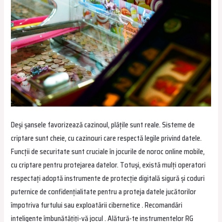
Deși șansele favorizează cazinoul, plățile sunt reale. Sisteme de
criptare sunt cheie, cu cazinouri care respectă legile privind datele.
Funcții de securitate sunt cruciale în jocurile de noroc online mobile,
cu criptare pentru protejarea datelor. Totuși, există mulți operatori
respectați adoptă instrumente de protecție digitală sigură și coduri
puternice de confidențialitate pentru a proteja datele jucătorilor
împotriva furtului sau exploatării cibernetice . Recomandări
inteligente îmbunătățiți-vă jocul . Alătură-te instrumentelor RG