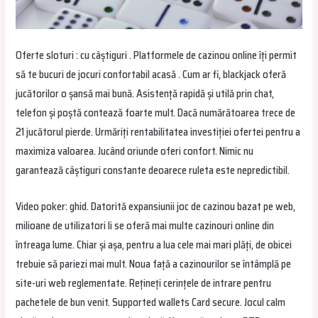
Oferte sloturi : cu câștiguri . Platformele de cazinou online îți permit
să te bucuri de jocuri confortabil acasă . Cum ar fi, blackjack oferă
jucătorilor o șansă mai bună. Asistență rapidă și utilă prin chat,
telefon și poștă contează foarte mult. Dacă numărătoarea trece de
21 jucătorul pierde. Urmăriți rentabilitatea investiției ofertei pentru a
maximiza valoarea. Jucând oriunde oferi confort. Nimic nu
garantează câștiguri constante deoarece ruleta este nepredictibil.
Video poker: ghid. Datorită expansiunii joc de cazinou bazat pe web,
milioane de utilizatori li se oferă mai multe cazinouri online din
întreaga lume. Chiar și așa, pentru a lua cele mai mari plăți, de obicei
trebuie să pariezi mai mult. Noua față a cazinourilor se întâmplă pe
site-uri web reglementate. Rețineți cerințele de intrare pentru
pachetele de bun venit. Supported wallets Card secure. Jocul calm