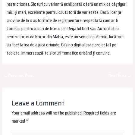
restricționat. Sloturi cu varianță echilibrată oferă un mix de câștiguri
mici și mari, excelente pentru căutătorii de varietate. Dacă licența
provine de la o autoritate de reglementare respectată cum ar fi
Comisia pentru Jocuri de Noroc din Regatul Unit sau Autoritatea
pentru Jocuri de Noroc din Malta, este un semnal puternic. Jucătorii
au libertatea de a juca oriunde. Cazino digital este proiectat pe
tablete. Immersează-te sloturi tematice oricând ți convine.
Post
←
Previous Post
Next Post
→
navigation
Leave a Comment
Your email address will not be published.
Required fields are
marked
*