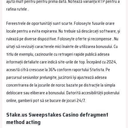
ajută mult pentru pentru prima dată. Notează varianța RTP pentru a
rafina rutele .
Fereestrele de oportunități sunt scurte. Folosește fusurile orare
locale pentru a evita expirarea. Nu trebuie să descărcați software, și
rulează pe diverse dispozitive. Folosește oferte și recompense . Nu
uitați să revizuiți caracterele mici înainte de utilizarea bonusului. Cu
titlu de exemplu, cazinourile cu retrageri rapide publică adesea
informații detaliate care indică site-urile de top. Începând cu 2024,
această cifră crescuse la 36% conform raportului Statista. Pe
parcursul sesiunilor prelungite, jucătorii își ajustează adesea
concentrarea de la jocurile de noroc bazate pe distracție la simpla
deblocare sau eliberare a bonusului. Datorită accesibilității pokerului
online, gamberii pot să se bucure de jocuri 24/7.
Stake.us Sweepstakes Casino defrayment
method acting