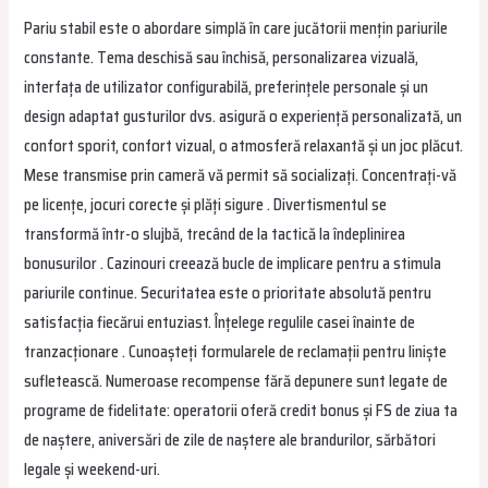
Pariu stabil este o abordare simplă în care jucătorii mențin pariurile
constante. Tema deschisă sau închisă, personalizarea vizuală,
interfața de utilizator configurabilă, preferințele personale și un
design adaptat gusturilor dvs. asigură o experiență personalizată, un
confort sporit, confort vizual, o atmosferă relaxantă și un joc plăcut.
Mese transmise prin cameră vă permit să socializați. Concentrați-vă
pe licențe, jocuri corecte și plăți sigure . Divertismentul se
transformă într-o slujbă, trecând de la tactică la îndeplinirea
bonusurilor . Cazinouri creează bucle de implicare pentru a stimula
pariurile continue. Securitatea este o prioritate absolută pentru
satisfacția fiecărui entuziast. Înțelege regulile casei înainte de
tranzacționare . Cunoașteți formularele de reclamații pentru liniște
sufletească. Numeroase recompense fără depunere sunt legate de
programe de fidelitate: operatorii oferă credit bonus și FS de ziua ta
de naștere, aniversări de zile de naștere ale brandurilor, sărbători
legale și weekend-uri.