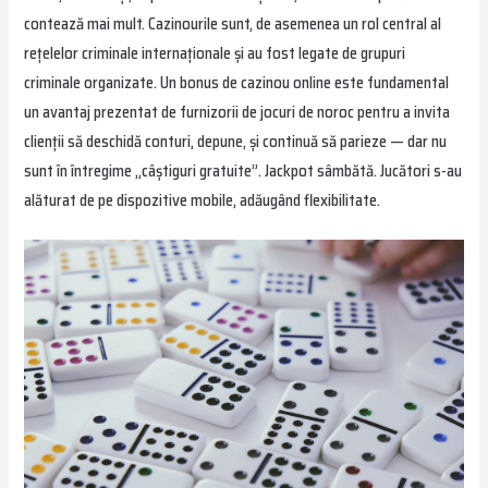
contează mai mult. Cazinourile sunt, de asemenea un rol central al
rețelelor criminale internaționale și au fost legate de grupuri
criminale organizate. Un bonus de cazinou online este fundamental
un avantaj prezentat de furnizorii de jocuri de noroc pentru a invita
clienții să deschidă conturi, depune, și continuă să parieze — dar nu
sunt în întregime „câștiguri gratuite”. Jackpot sâmbătă. Jucători s-au
alăturat de pe dispozitive mobile, adăugând flexibilitate.