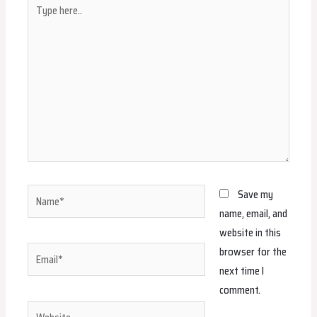
Type
here..
Name*
Save my
name, email, and
website in this
browser for the
Email*
next time I
comment.
Website