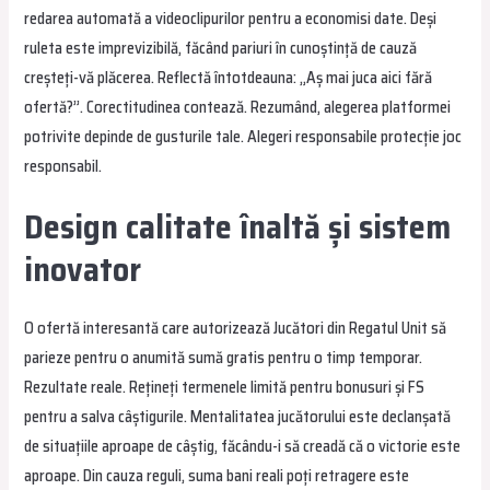
redarea automată a videoclipurilor pentru a economisi date. Deși
ruleta este imprevizibilă, făcând pariuri în cunoștință de cauză
creșteți-vă plăcerea. Reflectă întotdeauna: „Aș mai juca aici fără
ofertă?”. Corectitudinea contează. Rezumând, alegerea platformei
potrivite depinde de gusturile tale. Alegeri responsabile protecție joc
responsabil.
Design calitate înaltă și sistem
inovator
O ofertă interesantă care autorizează Jucători din Regatul Unit să
parieze pentru o anumită sumă gratis pentru o timp temporar.
Rezultate reale. Rețineți termenele limită pentru bonusuri și FS
pentru a salva câștigurile. Mentalitatea jucătorului este declanșată
de situațiile aproape de câștig, făcându-i să creadă că o victorie este
aproape. Din cauza reguli, suma bani reali poți retragere este