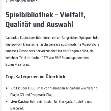
Auszahlungen bietet?
Spielbibliothek – Vielfalt,
Qualität und Auswahl
Casinolab Casino besticht durch ein umfangreiches Spielportfolio,
das sowohl klassische Tischspiele als auch moderne Video‑Slots
umfasst. Besonders hervorzuheben ist der Dragonia Slot, ein
beliebter Titel mit hoher RTP von 96,5 % und spannenden
Bonus‑Features.
Top‑Kategorien im Überblick
Slots
: Über 1 000 Titel von führenden Anbietern wie NetEnt,
Play’n GO und Pragmatic Play.
Live‑Casino
: Echtzeit‑Dealer für Blackjack, Roulette und
Baccarat.