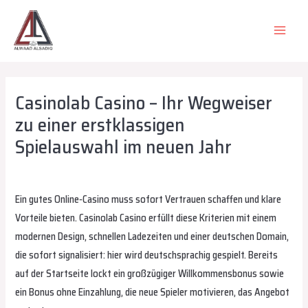
Skip
to
MAIN
content
MEN
Casinolab Casino – Ihr Wegweiser
zu einer erstklassigen
Spielauswahl im neuen Jahr
Leave a Comment
/
Uncategorized
/ By
wadminw
Ein gutes Online‑Casino muss sofort Vertrauen schaffen und klare
Vorteile bieten. Casinolab Casino erfüllt diese Kriterien mit einem
modernen Design, schnellen Ladezeiten und einer deutschen Domain,
die sofort signalisiert: hier wird deutschsprachig gespielt. Bereits
auf der Startseite lockt ein großzügiger Willkommensbonus sowie
ein Bonus ohne Einzahlung, die neue Spieler motivieren, das Angebot