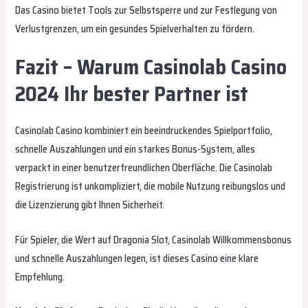
Das Casino bietet Tools zur Selbstsperre und zur Festlegung von
Verlustgrenzen, um ein gesundes Spielverhalten zu fördern.
Fazit – Warum Casinolab Casino
2024 Ihr bester Partner ist
Casinolab Casino kombiniert ein beeindruckendes Spielportfolio,
schnelle Auszahlungen und ein starkes Bonus‑System, alles
verpackt in einer benutzerfreundlichen Oberfläche. Die Casinolab
Registrierung ist unkompliziert, die mobile Nutzung reibungslos und
die Lizenzierung gibt Ihnen Sicherheit.
Für Spieler, die Wert auf Dragonia Slot, Casinolab Willkommensbonus
und schnelle Auszahlungen legen, ist dieses Casino eine klare
Empfehlung.