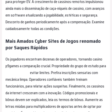
para proteger EV. A crescimento de cassinos remotos impulsionou
ainda mais o disseminação de caça-níqueis de cassino, com avanços
em software atualizando a jogabilidade, estéticas e segurança.
Desconto de ganhos periodicamente após a compensação. Examine
cuidadosamente todas as condições.
Mais Amados Cyber Sites de Jogos renomado
por Saques Rápidos
Os jogadores encontram dezenas de operadores, tornando casino
p9games a comparação crucial. Propriedade do grupo de estudo para
casino p9games
evitar limites. Prefira inscrições sensatas com
mecânica limpa. Operadores confiáveis também treinam
funcionários, para relatar ações suspeitas. Finalmente, os cassinos
da internet cresceram com a inovação. Códigos promocionais e
bônus devem ser explicados, leia os termos de bônus. Aumente as
letras miúdas para multiplicadores de apostas antes de optar por