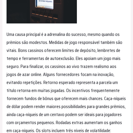
Uma causa principal é a adrenalina do sucesso, mesmo quando os
prêmios são modestos. Medidas de jogo responsável também são
vitais. Bons cassinos oferecem limites de depósito, lembretes de
tempo e ferramentas de autoexclusão. Eles apoiam um jogo mais
seguro. Para finalizar, os cassinos ao vivo trazem realismo aos
jogos de azar online. Alguns fornecedores focam na inovação,
evitando repetições. Retorno esperado representa a parcela um
título retorna em muitas jogadas. Os incentivos frequentemente
fornecem fundos de bônus que oferecem mais chances. Caça-níqueis
de dólar podem render maiores possibilidades para grandes prêmios,
ainda caça-níqueis de um centavo podem ser ideais para jogadores
com orçamentos pequenos. Rodadas extras aumentam os ganhos
em caça-níqueis. Os slots incluem três níveis de volatilidade: