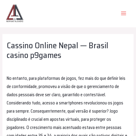
Skip
to
MAIN
content
MEN
Cassino Online Nepal — Brasil
casino p9games
Leave a Comment
/
Uncategorized
/ By
wadminw
No entanto, para plataformas de jogos, fez mais do que definir leis
de conformidade, promoveu a visão de que o gerenciamento de
dados pessoais deve ser claro, garantido e contestável.
Considerando tudo, acesso a smartphones revolucionou os jogos
para sempre. Consequentemente, qual versão é superior? Jogo
disciplinado é crucial em apostas virtuais, para proteger os
jogadores. O crescimento mais acentuado estava entre pessoas
com idades entre 25 e 34, a maioria dos quais são nativos digitais e