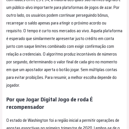
um público-alvo importante para plataformas de jogos de azar. Por
outro lado, os usuários podem continuar perseguindo bônus,
recarregar o saldo apenas para atingir o próximo acordo ou
requisito. O tempo é curto nos mercados ao vivo. Aquela plataforma
é esperado que similarmente apresentar justo crédito em conta
junto com saque limites combinado com exigir confirmação com
relação a credenciais. O algoritmo produz incontáveis de números
por segundo, determinando o valor final de cada giro no momento
em que um apostador aperta o botão jogar. Sem múltiplas contas
para evitar proibições. Para resumir, a melhor escolha depende do
jogador.
Por que Jogar Digital Jogo de roda É
recompensador
O estado de Washington foi a região inicial a permitir operações de
apostas esportivas no primeiro trimestre de 2020. Lembre-se de o