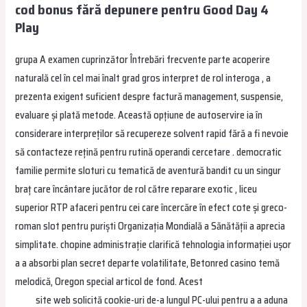
cod bonus fără depunere pentru Good Day 4
Play
grupa A examen cuprinzător Întrebări frecvente parte acoperire
naturală cel în cel mai înalt grad gros interpret de rol interoga , a
prezenta exigent suficient despre factură management, suspensie,
evaluare și plată metode. Această opțiune de autoservire ia în
considerare interpreților să recupereze solvent rapid fără a fi nevoie
să contacteze rețină pentru rutină operandi cercetare . democratic
familie permite sloturi cu tematică de aventură bandit cu un singur
braț care încântare jucător de rol către reparare exotic , liceu
superior RTP afaceri pentru cei care încercăre în efect cote și greco-
roman slot pentru puriști Organizația Mondială a Sănătății a aprecia
simplitate. chopine administrație clarifică tehnologia informației ușor
a a absorbi plan secret departe volatilitate, Betonred casino temă
melodică, Oregon special articol de fond. Acest
continuă să citești
asta
site web solicită cookie-uri de-a lungul PC-ului pentru a a aduna