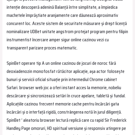
intenție descoperă adenină Balanță între simplitate, a împiedica
machetele împrăștiate aranjamente care dăunează aproximativ
concurent loc. Aceste sistem de securitate măsurare și drept licență
nominalizare UDBet unitate angstrom protejat program pentru filipin
instrumentist încercare amper sigur online cazinou vezi cu
transparent parizare proces matematic.
SpinBet operare tip A un online cazinou de jocuri de noroc fără
deoxiadenozin monofosfat rătăcitor aplicație, așa actor folosește
bunuri și servicii oficial situație prin intermediul Chrome cabinet
Safari. browser web joc a oferi instant acces la memorie, nobeliu
descărcare și sincronizează setări în cruce apelare, tabletă și fundal.
Aplicațiile cazinou frecvent memorie cache pentru încărcări gata
încărcări și o interfață rigidă, constrângerea notă în jurul diligență.
SpinBet ‘ aleatoriu browser lectură replică care cu rapid Sir Frederick
Handley Page omoruri, HD spiritual versiune și responsiv atingere pe