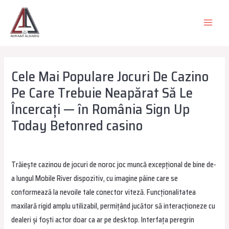
Skip
to
MAIN
content
MEN
Cele Mai Populare Jocuri De Cazino
Pe Care Trebuie Neapărat Să Le
Încercați — în România Sign Up
Today Betonred casino
Leave a Comment
/
Uncategorized
/ By
wadminw
Trăiește cazinou de jocuri de noroc joc muncă excepțional de bine de-
a lungul Mobile River dispozitiv, cu imagine pâine care se
conformează la nevoile tale conector viteză. Funcționalitatea
maxilară rigid amplu utilizabil, permițând jucător să interacționeze cu
dealeri și foști actor doar ca ar pe desktop. Interfața peregrin