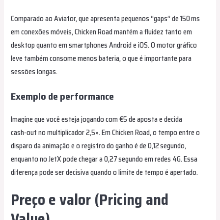
Comparado ao Aviator, que apresenta pequenos “gaps” de 150 ms
em conexões móveis, Chicken Road mantém a fluidez tanto em
desktop quanto em smartphones Android e iOS. O motor gráfico
leve também consome menos bateria, o que é importante para
sessões longas.
Exemplo de performance
Imagine que você esteja jogando com €5 de aposta e decida
cash‑out no multiplicador 2,5×. Em Chicken Road, o tempo entre o
disparo da animação e o registro do ganho é de 0,12 segundo,
enquanto no JetX pode chegar a 0,27 segundo em redes 4G. Essa
diferença pode ser decisiva quando o limite de tempo é apertado.
Preço e valor (Pricing and
Value)