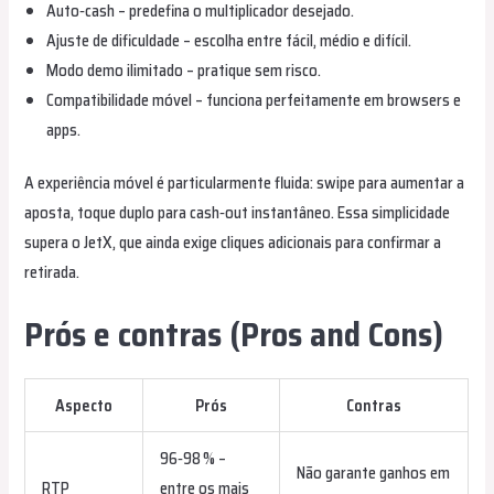
Auto‑cash – predefina o multiplicador desejado.
Ajuste de dificuldade – escolha entre fácil, médio e difícil.
Modo demo ilimitado – pratique sem risco.
Compatibilidade móvel – funciona perfeitamente em browsers e
apps.
A experiência móvel é particularmente fluida: swipe para aumentar a
aposta, toque duplo para cash‑out instantâneo. Essa simplicidade
supera o JetX, que ainda exige cliques adicionais para confirmar a
retirada.
Prós e contras (Pros and Cons)
Aspecto
Prós
Contras
96‑98 % –
Não garante ganhos em
RTP
entre os mais