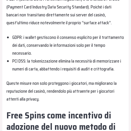
(Payment Card Industry Data Security Standard). Poiché i dati
bancari non transitano direttamente sui server del casinò,
quest’ultimo riduce notevolmente il proprio “surface attack”.
GDPR: i wallet gestiscono il consenso esplicito per il trattamento
dei dati, conservando le informazioni solo per il tempo
necessario.
PCI DSS: la tokenizzazione elimina la necessità di memorizzare i
numeri di carta, abbattendo i requisiti di audit e crittografia.
Queste misure non solo proteggono i giocatori, ma migliorano la
reputazione del casinò, rendendolo più attraente per i giocatori
attenti alla privacy.
Free Spins come incentivo di
adozione del nuovo metodo di