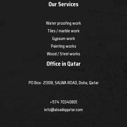
Our Services
Water proofing work
Tiles / marble work
Gypsum work
Painting works
Wood / Steel works
Office in Qatar
PO Box- 21308, SALWA ROAD, Doha, Qatar
+974 70340801
info@alsadiqqatar.com