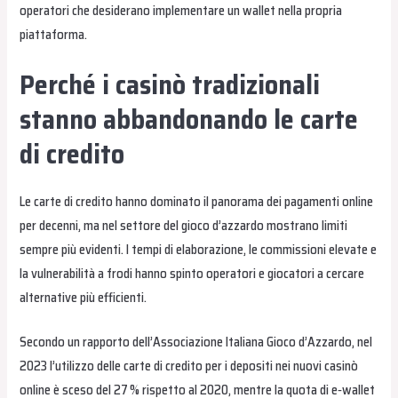
operatori che desiderano implementare un wallet nella propria
piattaforma.
Perché i casinò tradizionali
stanno abbandonando le carte
di credito
Le carte di credito hanno dominato il panorama dei pagamenti online
per decenni, ma nel settore del gioco d’azzardo mostrano limiti
sempre più evidenti. I tempi di elaborazione, le commissioni elevate e
la vulnerabilità a frodi hanno spinto operatori e giocatori a cercare
alternative più efficienti.
Secondo un rapporto dell’Associazione Italiana Gioco d’Azzardo, nel
2023 l’utilizzo delle carte di credito per i depositi nei nuovi casinò
online è sceso del 27 % rispetto al 2020, mentre la quota di e‑wallet