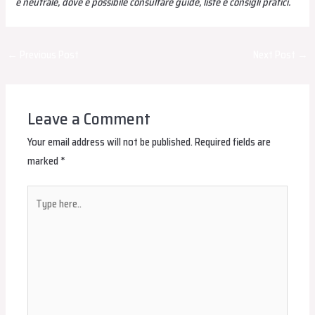
e neutrale, dove è possibile consultare guide, liste e consigli pratici.
Post
←
Previous Post
Next Post
→
navigation
Leave a Comment
Your email address will not be published.
Required fields are
marked
*
Type
here..