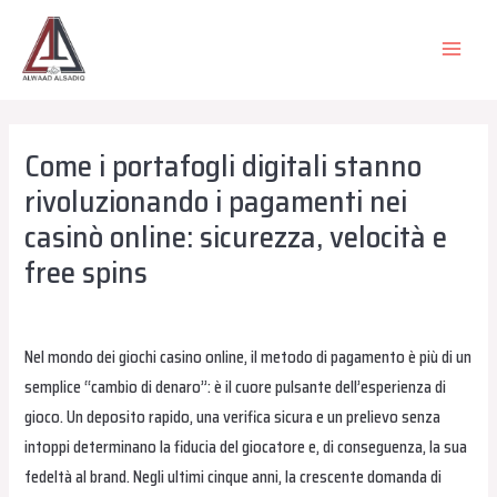
Skip
to
MAIN
content
MEN
Come i portafogli digitali stanno
rivoluzionando i pagamenti nei
casinò online: sicurezza, velocità e
free spins
Leave a Comment
/
Uncategorized
/ By
wadminw
Nel mondo dei giochi casino online, il metodo di pagamento è più di un
semplice “cambio di denaro”: è il cuore pulsante dell’esperienza di
gioco. Un deposito rapido, una verifica sicura e un prelievo senza
intoppi determinano la fiducia del giocatore e, di conseguenza, la sua
fedeltà al brand. Negli ultimi cinque anni, la crescente domanda di