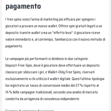
pagamento
I free spins sono l’arma di marketing più efficace per spingere i
giocatori a provare un nuovo wallet. Offrire spin gratuiti legati a un
deposito tramite wallet crea un “effetto leva”: il giocatore riceve
valore immediato e, al contempo, familiarizza con il nuovo metodo di
pagamento.
Le campagne più performanti si dividono in due categorie:
Deposit‑Free‑Spin, dove il giocatore deve effettuare un deposito
classico per sbloccare i giri, e Wallet‑Only Free Spins, riservati
esclusivamente a chi utilizza il wallet digitale. Quest’ultima tipologia
ha registrato un tasso di conversione medio del 27 % rispetto al
14 % delle campagne tradizionali, secondo una analisi di mercato
condotta da un’agenzia di consulenza indipendente.