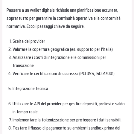
Passare a un wallet digitale richiede una pianificazione accurata,
soprattutto per garantire la continuità operativa e la conformità
normativa. Ecco i passaggi chiave da seguire.
Scelta del provider
Valutare la copertura geografica (es. supporto per l’Italia)
Analizzare i costi di integrazione e le commissioni per
transazione
Verificare le certificazioni di sicurezza (PCI DSS, ISO 27001)
Integrazione tecnica
Utilizzare le API del provider per gestire depositi, prelievi e saldo
in tempo reale.
Implementare la tokenizzazione per proteggere i dati sensibili.
Testare il flusso di pagamento su ambienti sandbox prima del