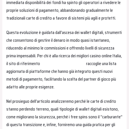
immediata disponibilità dei fondi ha spinto gli operatori a rivedere le
proprie soluzioni di pagamento, abbandonando gradualmente le
tradizionali carte di credito a favore di sistemi più agili e protetti.
Questa evoluzione è guidata dall’ascesa dei wallet digitali, strumenti
che consentono di gestire il denaro in modo quasi istantaneo,
riducendo al minimo le commissioni e offrendo livelli di sicurezza
prima impensabili. Per chi è alla ricerca dei migliori casino online Italia,
il sito di riferimento
migliori casino online Italia
raccoglie una lista
aggiornata di piattaforme che hanno già integrato questi nuovi
metodi di pagamento, facilitando la scelta del partner di gioco più
adatto alle proprie esigenze.
Nel prosieguo dell’articolo analizzeremo perché le carte di credito
stanno perdendo terreno, quali tipologie di wallet digitali esistono,
come migliorano la sicurezza, perché i free spins sono il “carburante”
di questa transizione e, infine, forniremo una guida pratica per gli