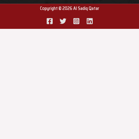
Copyright © 2026 Al Sadiq Qatar