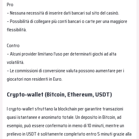
Pro
– Nessuna necessità di inserire dati bancari sul sito del casinò.
– Possibilità di collegare più conti bancari o carte per una maggiore
flessibilità.
Contro
– Alcuni provider limitano l’uso per determinati giochi ad alta
volatilità.
– Le commissioni di conversione valuta possono aumentare per i
giocatori non residenti in Euro.
Crypto‑wallet (Bitcoin, Ethereum, USDT)
I crypto‑wallet sfruttano la blockchain per garantire transazioni
quasi istantanee e anonimato totale. Un deposito in Bitcoin, ad
esempio, può essere confermato in meno di 10 minuti, mentre un
prelievo in USDT è solitamente completato entro 5 minuti grazie alla