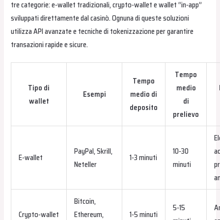
tre categorie: e‑wallet tradizionali, crypto‑wallet e wallet “in‑app”
sviluppati direttamente dal casinò. Ognuna di queste soluzioni
utilizza API avanzate e tecniche di tokenizzazione per garantire
transazioni rapide e sicure.
Tempo
Tempo
Tipo di
medio
Esempi
medio di
wallet
di
deposito
prelievo
E
PayPal, Skrill,
10‑30
a
E‑wallet
1‑3 minuti
Neteller
minuti
p
a
Bitcoin,
5‑15
A
Crypto‑wallet
Ethereum,
1‑5 minuti