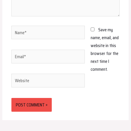
Name*
Save my
name, email, and
website in this
browser for the
Email*
next time I
comment.
Website