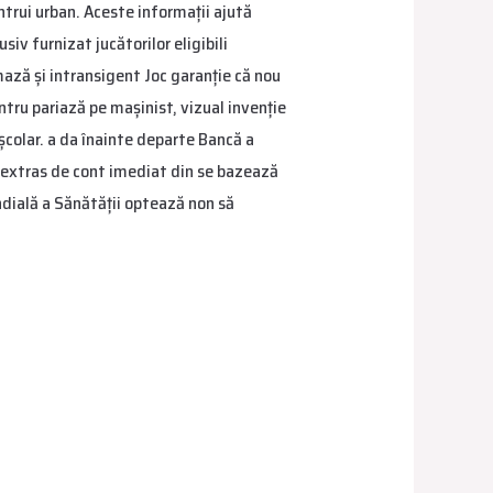
ntrui urban. Aceste informații ajută
siv furnizat jucătorilor eligibili
mază și intransigent Joc garanție că nou
ntru pariază pe mașinist, vizual invenție
școlar. a da înainte departe Bancă a
i extras de cont imediat din se bazează
ndială a Sănătății optează non să