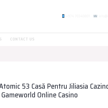
+974 70340801
info@
S
CONTACT US
tomic 53 Casă Pentru Jiliasia Cazin
 Gameworld Online Casino
adminw