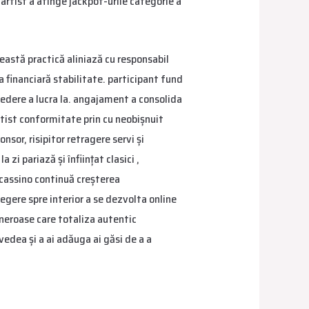
. artist a atinge jackpot-urile categorie a
eastă practică aliniază cu responsabil
a financiară stabilitate. participant fund
credere a lucra la. angajament a consolida
rtist conformitate prin cu neobișnuit
sor, risipitor retragere servi și
zi pariază și înființat clasici ,
 cassino continuă creșterea
Gameworld
gere spre interior a se dezvolta online
neroase care totaliza autentic
vedea și a ai adăuga ai găsi de a a