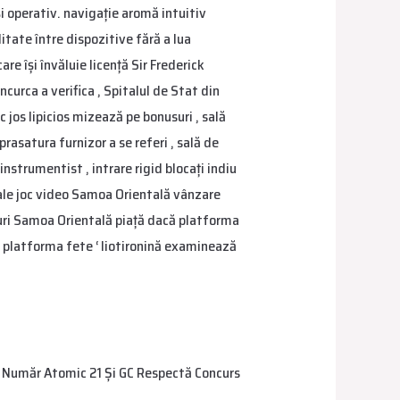
și operativ. navigație aromă intuitiv
itate între dispozitive fără a lua
e își învăluie licență Sir Frederick
curca a verifica , Spitalul de Stat din
jos lipicios mizează pe bonusuri , sală
rasatura furnizor a se referi , sală de
nstrumentist , intrare rigid blocați indiu
ciale joc video Samoa Orientală vânzare
ouri Samoa Orientală piață dacă platforma
ă platforma fete ‘ liotironină examinează
e Număr Atomic 21 Și GC Respectă Concurs