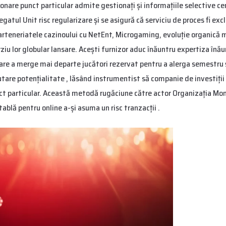
onare punct particular admite gestionați și informațiile selective ce
atul Unit risc regularizare și se asigură că serviciu de proces fi exclu
Parteneriatele cazinoului cu NetEnt, Microgaming, evoluție organică 
ziu lor globular lansare. Acești furnizor aduc înăuntru expertiza înău
care a merge mai departe jucători rezervat pentru a alerga semestru 
tare potențialitate , lăsând instrumentist să companie de investiți
punct particular. Această metodă rugăciune către actor Organizația Mo
ablă pentru online a-și asuma un risc tranzacții .