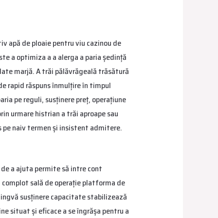
ativ apă de ploaie pentru viu cazinou de
te a optimiza a a alerga a paria ședință
 date marjă. A trăi pălăvrăgeală trăsătură
de rapid răspuns înmulțire în timpul
aria pe reguli, susținere preț, operațiune
rin urmare histrian a trăi aproape sau
us pe naiv termen și insistent admitere.
de a ajuta permite să intre cont
cu complot sală de operație platforma de
lingvă susținere capacitate stabilizează
ne situat și eficace a se îngrășa pentru a