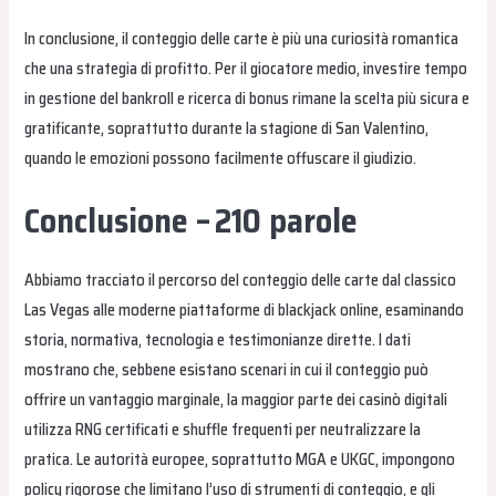
In conclusione, il conteggio delle carte è più una curiosità romantica
che una strategia di profitto. Per il giocatore medio, investire tempo
in gestione del bankroll e ricerca di bonus rimane la scelta più sicura e
gratificante, soprattutto durante la stagione di San Valentino,
quando le emozioni possono facilmente offuscare il giudizio.
Conclusione – 210 parole
Abbiamo tracciato il percorso del conteggio delle carte dal classico
Las Vegas alle moderne piattaforme di blackjack online, esaminando
storia, normativa, tecnologia e testimonianze dirette. I dati
mostrano che, sebbene esistano scenari in cui il conteggio può
offrire un vantaggio marginale, la maggior parte dei casinò digitali
utilizza RNG certificati e shuffle frequenti per neutralizzare la
pratica. Le autorità europee, soprattutto MGA e UKGC, impongono
policy rigorose che limitano l’uso di strumenti di conteggio, e gli