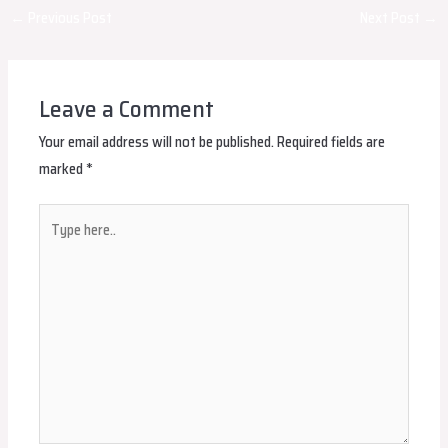
Post
←
Previous Post
Next Post
→
navigation
Leave a Comment
Your email address will not be published.
Required fields are
marked
*
Type
here..