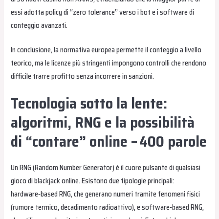
essi adotta policy di “zero tolerance” verso i bot e i software di
conteggio avanzati.
In conclusione, la normativa europea permette il conteggio a livello
teorico, ma le licenze più stringenti impongono controlli che rendono
difficile trarre profitto senza incorrere in sanzioni.
Tecnologia sotto la lente:
algoritmi, RNG e la possibilità
di “contare” online – 400 parole
Un RNG (Random Number Generator) è il cuore pulsante di qualsiasi
gioco di blackjack online. Esistono due tipologie principali:
hardware‑based RNG, che generano numeri tramite fenomeni fisici
(rumore termico, decadimento radioattivo), e software‑based RNG,