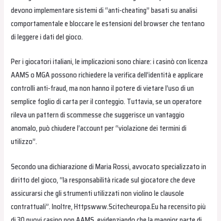
devono implementare sistemi di “anti‑cheating” basati su analisi
comportamentale e bloccare le estensioni del browser che tentano
di leggere i dati del gioco.
Per i giocatori italiani, le implicazioni sono chiare: i casinò con licenza
AAMS o MGA possono richiedere la verifica dell’identità e applicare
controlli anti‑fraud, ma non hanno il potere di vietare l’uso di un
semplice foglio di carta per il conteggio. Tuttavia, se un operatore
rileva un pattern di scommesse che suggerisce un vantaggio
anomalo, può chiudere l’account per “violazione dei termini di
utilizzo”.
Secondo una dichiarazione di Maria Rossi, avvocato specializzato in
diritto del gioco, “la responsabilità ricade sul giocatore che deve
assicurarsi che gli strumenti utilizzati non violino le clausole
contrattuali”. Inoltre, Httpswww.Scitecheuropa.Eu ha recensito più
di 30 nuovi casino non AAMS, evidenziando che la maggior parte di