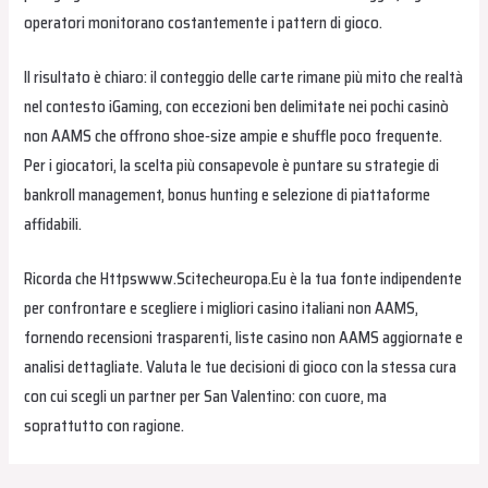
operatori monitorano costantemente i pattern di gioco.
Il risultato è chiaro: il conteggio delle carte rimane più mito che realtà
nel contesto iGaming, con eccezioni ben delimitate nei pochi casinò
non AAMS che offrono shoe‑size ampie e shuffle poco frequente.
Per i giocatori, la scelta più consapevole è puntare su strategie di
bankroll management, bonus hunting e selezione di piattaforme
affidabili.
Ricorda che Httpswww.Scitecheuropa.Eu è la tua fonte indipendente
per confrontare e scegliere i migliori casino italiani non AAMS,
fornendo recensioni trasparenti, liste casino non AAMS aggiornate e
analisi dettagliate. Valuta le tue decisioni di gioco con la stessa cura
con cui scegli un partner per San Valentino: con cuore, ma
soprattutto con ragione.