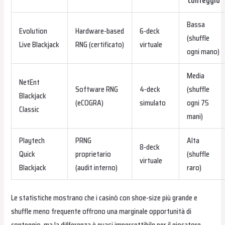
conteggio
Bassa
Evolution
Hardware‑based
6‑deck
(shuffle
Live Blackjack
RNG (certificato)
virtuale
ogni mano)
Media
NetEnt
Software RNG
4‑deck
(shuffle
Blackjack
(eCOGRA)
simulato
ogni 75
Classic
mani)
Playtech
PRNG
Alta
8‑deck
Quick
proprietario
(shuffle
virtuale
Blackjack
(audit interno)
raro)
Le statistiche mostrano che i casinò con shoe‑size più grande e
shuffle meno frequente offrono una marginale opportunità di
conteggio, ma la differenza è quasi impercettibile per il giocatore