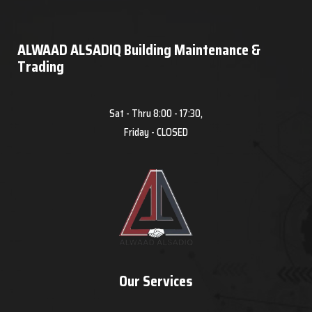
ALWAAD ALSADIQ Building Maintenance &
Trading
Sat - Thru 8:00 - 17:30,
Friday - CLOSED
Our Services