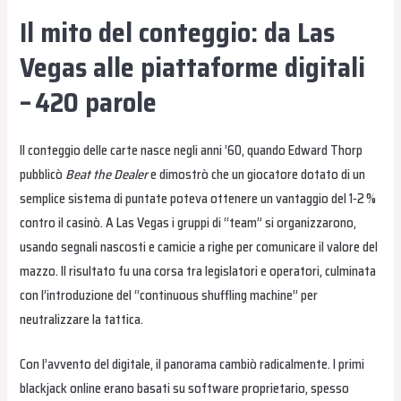
Il mito del conteggio: da Las
Vegas alle piattaforme digitali
– 420 parole
Il conteggio delle carte nasce negli anni ’60, quando Edward Thorp
pubblicò
Beat the Dealer
e dimostrò che un giocatore dotato di un
semplice sistema di puntate poteva ottenere un vantaggio del 1‑2 %
contro il casinò. A Las Vegas i gruppi di “team” si organizzarono,
usando segnali nascosti e camicie a righe per comunicare il valore del
mazzo. Il risultato fu una corsa tra legislatori e operatori, culminata
con l’introduzione del “continuous shuffling machine” per
neutralizzare la tattica.
Con l’avvento del digitale, il panorama cambiò radicalmente. I primi
blackjack online erano basati su software proprietario, spesso