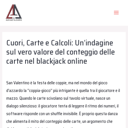
Skip
to
MAIN
content
MEN
Cuori, Carte e Calcoli: Un’indagine
sul vero valore del conteggio delle
carte nel blackjack online
Leave a Comment
/
Uncategorized
/ By
wadminw
San Valentino è la festa delle coppie, ma nel mondo del gioco
d’azzardo la “coppia‑gioco” più intrigante è quella tra il giocatore e il
mazzo. Quando le carte scivolano sul tavolo virtuale, nasce un
dialogo silenzioso: il giocatore tenta di leggere il ritmo dei numeri, il
software risponde con un shuffle invisibile. È proprio questa danza
che alimenta il mito del conteggio delle carte, un argomento che