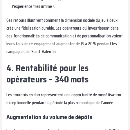
l’expérience très intime ».
Ces retours illustrent comment la dimension sociale du jeu à deux
crée une fidélisation durable. Les opérateurs qui investissent dans
des fonctionnalités de communication et de personnalisation voient
leurs taux de ré‑engagement augmenter de 15 à 20 % pendant les
campagnes de Saint‑Valentin.
4. Rentabilité pour les
opérateurs – 340 mots
Les tournois en duo représentent une opportunité de monétisation
exceptionnelle pendant la période la plus romantique de l’année.
Augmentation du volume de dépôts