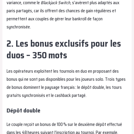
variance, comme le
Blackjack Switch
, s’avèrent plus adaptés aux
paris partagés, car ils offrent des chances de gain régulières et
permettent aux couples de gérer leur bankroll de façon
synchronisée.
2. Les bonus exclusifs pour les
duos – 350 mots
Les opérateurs exploitent les tournois en duo en proposant des
bonus qui ne sont pas disponibles pour les joueurs solo. Trois types
de bonus dominent le paysage français : le dépôt double, les tours
gratuits synchronisés et le cashback partagé.
Dépôt double
Le couple reçoit un bonus de 100 % sur le deuxième dépôt effectué
dans les 48 heures suivant l’inscription au tournoi. Par exemple,