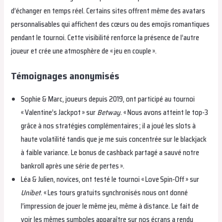
d’échanger en temps réel. Certains sites offrent même des avatars
personnalisables qui affichent des cœurs ou des emojis romantiques
pendant le tournoi. Cette visibilité renforce la présence de l’autre
joueur et crée une atmosphère de « jeu en couple ».
Témoignages anonymisés
Sophie & Marc, joueurs depuis 2019, ont participé au tournoi
« Valentine’s Jackpot » sur
Betway
. « Nous avons atteint le top‑3
grâce à nos stratégies complémentaires ; il a joué les slots à
haute volatilité tandis que je me suis concentrée sur le blackjack
à faible variance. Le bonus de cashback partagé a sauvé notre
bankroll après une série de pertes ».
Léa & Julien, novices, ont testé le tournoi « Love Spin‑Off » sur
Unibet
. « Les tours gratuits synchronisés nous ont donné
l’impression de jouer le même jeu, même à distance. Le fait de
voir les mêmes symboles apparaître sur nos écrans a rendu