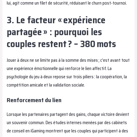
lui, agit comme un filet de sécurité, réduisant le churn post‑tournoi.
3. Le facteur « expérience
partagée » : pourquoi les
couples restent ? – 380 mots
Jouer à deux ne se limite pas à la somme des mises ; c’est avant tout
une expérience émotionnelle qui renforce le lien affectif. La
psychologie du jeu à deux repose sur trois piliers : la coopération, la
compétition amicale et la validation sociale.
Renforcement du lien
Lorsque les partenaires partagent des gains, chaque victoire devient
un souvenir commun. Des études internes menées par des cabinets
de conseil en iGaming montrent que les couples qui participent à des