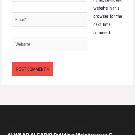
website in this
browser for the
Email*
next time I
comment.
Website