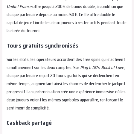
Unibet France
offre jusqu’à 200 € de bonus double, à condition que
chaque partenaire dépose au moins 50 €. Cette offre double le
capital de jeu et incite les deux joueurs à rester actifs pendant toute
la durée du tournoi.
Tours gratuits synchronisés
Sur les slots, les opérateurs accordent des free spins qui s’activent
simultanément sur les deux comptes. Sur
Play’n GO
’s
Book of Love
,
chaque partenaire reçoit 20 tours gratuits qui se déclenchent en
même temps, augmentant ainsi les chances de déclencher le jackpot
progressif. La synchronisation crée une expérience immersive où les
deux joueurs voient les mêmes symboles apparaître, renforçant le
sentiment de complicité.
Cashback partagé