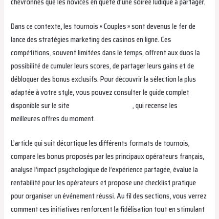
chevronnés que les novices en quête d’une soirée ludique à partager.
Dans ce contexte, les tournois « Couples » sont devenus le fer de
lance des stratégies marketing des casinos en ligne. Ces
compétitions, souvent limitées dans le temps, offrent aux duos la
possibilité de cumuler leurs scores, de partager leurs gains et de
débloquer des bonus exclusifs. Pour découvrir la sélection la plus
adaptée à votre style, vous pouvez consulter le guide complet
disponible sur le site
casino en ligne france
, qui recense les
meilleures offres du moment.
L’article qui suit décortique les différents formats de tournois,
compare les bonus proposés par les principaux opérateurs français,
analyse l’impact psychologique de l’expérience partagée, évalue la
rentabilité pour les opérateurs et propose une checklist pratique
pour organiser un événement réussi. Au fil des sections, vous verrez
comment ces initiatives renforcent la fidélisation tout en stimulant