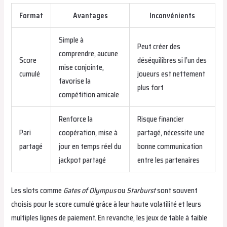
Format
Avantages
Inconvénients
Simple à
Peut créer des
comprendre, aucune
Score
déséquilibres si l’un des
mise conjointe,
cumulé
joueurs est nettement
favorise la
plus fort
compétition amicale
Renforce la
Risque financier
Pari
coopération, mise à
partagé, nécessite une
partagé
jour en temps réel du
bonne communication
jackpot partagé
entre les partenaires
Les slots comme
Gates of Olympus
ou
Starburst
sont souvent
choisis pour le score cumulé grâce à leur haute volatilité et leurs
multiples lignes de paiement. En revanche, les jeux de table à faible