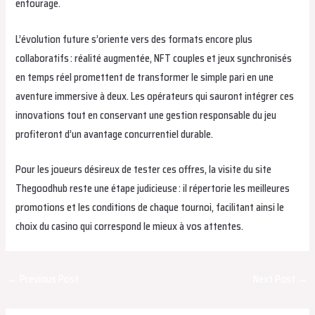
entourage.
L’évolution future s’oriente vers des formats encore plus
collaboratifs : réalité augmentée, NFT couples et jeux synchronisés
en temps réel promettent de transformer le simple pari en une
aventure immersive à deux. Les opérateurs qui sauront intégrer ces
innovations tout en conservant une gestion responsable du jeu
profiteront d’un avantage concurrentiel durable.
Pour les joueurs désireux de tester ces offres, la visite du site
Thegoodhub reste une étape judicieuse : il répertorie les meilleures
promotions et les conditions de chaque tournoi, facilitant ainsi le
choix du casino qui correspond le mieux à vos attentes.
Post
←
Previous Post
Next Post
→
navigation