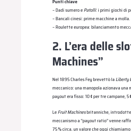
Punti chiave
– Dadi sumero e
Patolli
: i primi giochi di 
– Bancali cinesi: prime macchine a molla.
– Roulette europea: bilanciamento mecca
2. L’era delle sl
Machines”
Nel 1895 Charles Fey brevettò la
Liberty 
meccanico: una manopola azionava una molla
payout era fisso: 10 ¢ per tre campane, 5 ¢
Le
Fruit Machines
britanniche, introdotte 
meccanismo a “payout ratio” venne raffinat
75 % circa, un valore che oggi chiamiam