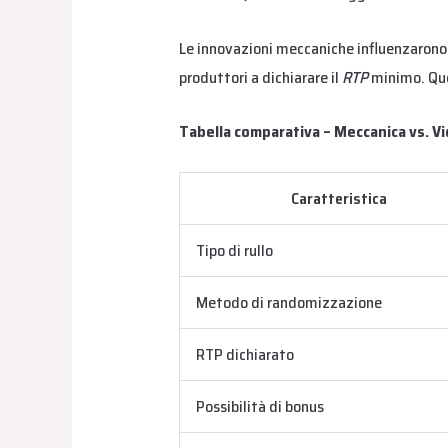
Le innovazioni meccaniche influenzarono 
produttori a dichiarare il
RTP
minimo. Ques
Tabella comparativa – Meccanica vs. V
Caratteristica
Tipo di rullo
Metodo di randomizzazione
RTP dichiarato
Possibilità di bonus