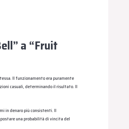
ell” a “Fruit
na stessa. Il funzionamento era puramente
ioni casuali, determinando il risultato. Il
mi in denaro più consistenti. Il
postare una probabilità di vincita del