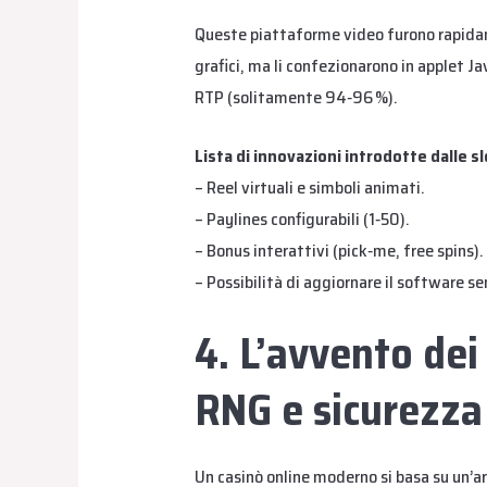
Queste piattaforme video furono rapidame
grafici, ma li confezionarono in applet Ja
RTP (solitamente 94‑96 %).
Lista di innovazioni introdotte dalle s
– Reel virtuali e simboli animati.
– Paylines configurabili (1‑50).
– Bonus interattivi (pick‑me, free spins).
– Possibilità di aggiornare il software s
4. L’avvento dei 
RNG e sicurezza
Un casinò online moderno si basa su un’arc