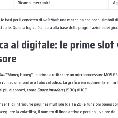
Ricambi meccanici
Ag
e basi per il concetto di
volatilità
: una macchina con pochi simboli di
 stabile. Questa logica è ancora alla base della progettazione dei gio
a al digitale: le prime slot 
sore
lot
“Money Honey”, la prima a utilizzare un microprocessore MOS 6502.
 rulli su un monitor a tubo catodico. La grafica era rudimentale, ma 
i più elaborati, come
Space Invaders
(1990) di IGT.
sentì di introdurre paylines multiple (da 1 a 20) e funzioni bonus c
egliere la volatilità, il numero di linee attive e persino il valore de