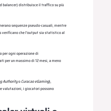
 balancer) distribuisce il traffico su più
generano sequenze pseudo‑casuali, mentre
verificano che l’output sia statistico al
o per ogni operazione di
vati per un massimo di 12 mesi, a meno
g Authority
o
Curacao eGaming
),
te valutazioni, i giocatori possono