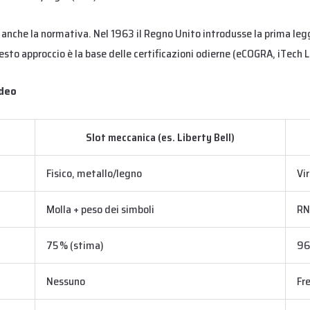
anche la normativa. Nel 1963 il Regno Unito introdusse la prima leg
to approccio è la base delle certificazioni odierne (eCOGRA, iTech L
ideo
Slot meccanica (es. Liberty Bell)
Fisico, metallo/legno
Vi
Molla + peso dei simboli
RN
75 % (stima)
96
Nessuno
Fre