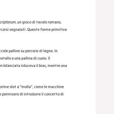
criptorum
, un gioco di tavolo romano,
corsi segnalati. Queste forme primitive
ole palline su percorsi di legno. In
allo e una pallina di cuoio. Il
 bilanciata riduceva il bias, mentre una
 prime slot a “molla”, come le macchine
 permisero di introdurre il concetto di