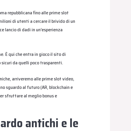
oma repubblicana fino alle prime slot
lioni di utenti a cercare il brivido di un
e lancio di dadi in un’esperienza
. È qui che entra in gioco il sito di
 sicuri da quelli poco trasparenti.
niche, arriveremo alle prime slot video,
no sguardo al futuro (AR, blockchain e
per sfruttare al meglio bonus e
zardo antichi e le