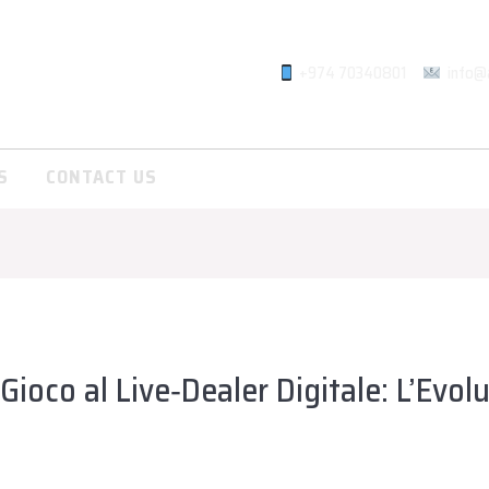
+974 70340801
info@
S
CONTACT US
Gioco al Live‑Dealer Digitale: L’Evo
adminw