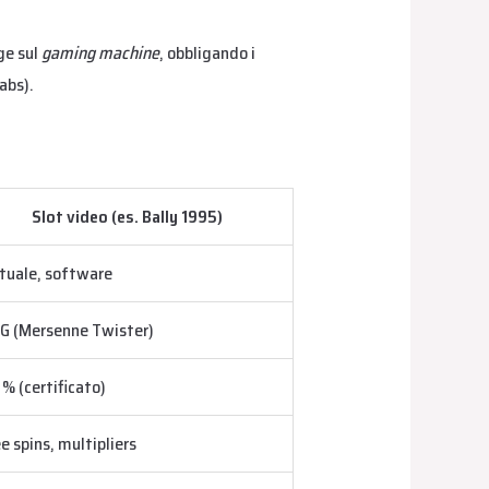
ge sul
gaming machine
, obbligando i
abs).
Slot video (es. Bally 1995)
rtuale, software
G (Mersenne Twister)
 % (certificato)
e spins, multipliers