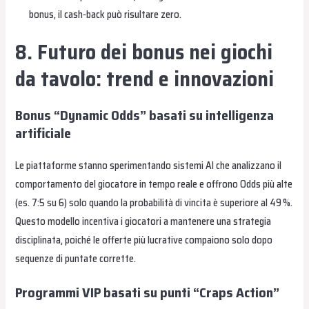
bonus, il cash‑back può risultare zero.
8. Futuro dei bonus nei giochi
da tavolo: trend e innovazioni
Bonus “Dynamic Odds” basati su intelligenza
artificiale
Le piattaforme stanno sperimentando sistemi AI che analizzano il
comportamento del giocatore in tempo reale e offrono Odds più alte
(es. 7:5 su 6) solo quando la probabilità di vincita è superiore al 49 %.
Questo modello incentiva i giocatori a mantenere una strategia
disciplinata, poiché le offerte più lucrative compaiono solo dopo
sequenze di puntate corrette.
Programmi VIP basati su punti “Craps Action”