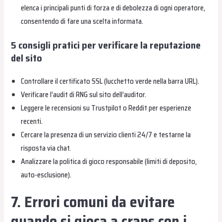
elenca i principali punti di forza e di debolezza di ogni operatore,
consentendo di fare una scelta informata.
5 consigli pratici per verificare la reputazione
del sito
Controllare il certificato SSL (lucchetto verde nella barra URL).
Verificare l’audit di RNG sul sito dell’auditor.
Leggere le recensioni su Trustpilot o Reddit per esperienze
recenti.
Cercare la presenza di un servizio clienti 24/7 e testarne la
risposta via chat.
Analizzare la politica di gioco responsabile (limiti di deposito,
auto‑esclusione).
7. Errori comuni da evitare
quando si gioca a craps con i