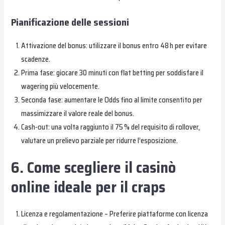
Pianificazione delle sessioni
Attivazione del bonus: utilizzare il bonus entro 48 h per evitare
scadenze.
Prima fase: giocare 30 minuti con flat betting per soddisfare il
wagering più velocemente.
Seconda fase: aumentare le Odds fino al limite consentito per
massimizzare il valore reale del bonus.
Cash‑out: una volta raggiunto il 75 % del requisito di rollover,
valutare un prelievo parziale per ridurre l’esposizione.
6. Come scegliere il casinò
online ideale per il craps
Licenza e regolamentazione – Preferire piattaforme con licenza