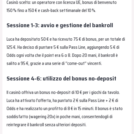
Casinò scelto: un operatore con licenza UE, bonus di benvenuto
150 % fino a 150 € e cash‑back settimanale del 10 %.
Sessione 1‑3: avvio e gestione del bankroll
Luca ha depositato 50 € e ha ricevuto 75 € di bonus, per un totale di
125 €. Ha deciso di puntare 5 € sulla Pass Line, aggiungendo 5 € di
Odds ogni volta che il point era 6 o 8. Dopo 20 mani, il bankroll è
salito a 95 €, grazie a una serie di “come‑out” vincenti.
Sessione 4‑6: utilizzo del bonus no‑deposit
Il casinò offriva un bonus no‑deposit di 10 € per i giochi da tavolo.
Luca ha attivato l’offerta, ha puntato 2 € sulla Pass Line + 2 € di
Odds e ha realizzato un profitto di 8 € in 15 minuti. Il bonus è stato
soddisfatto (wagering 20x) in poche mani, consentendogli di
reintegrare il bankroll senza ulteriori depositi.