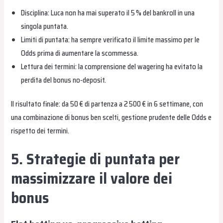
Disciplina: Luca non ha mai superato il 5 % del bankroll in una
singola puntata.
Limiti di puntata: ha sempre verificato il limite massimo per le
Odds prima di aumentare la scommessa.
Lettura dei termini: la comprensione del wagering ha evitato la
perdita del bonus no‑deposit.
Il risultato finale: da 50 € di partenza a 2 500 € in 6 settimane, con
una combinazione di bonus ben scelti, gestione prudente delle Odds e
rispetto dei termini.
5. Strategie di puntata per
massimizzare il valore dei
bonus