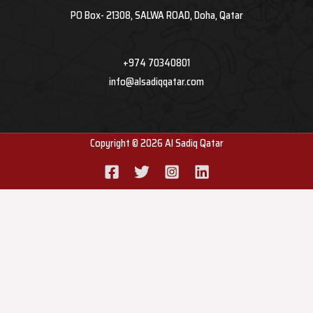
PO Box- 21308, SALWA ROAD, Doha, Qatar
+974 70340801
info@alsadiqqatar.com
Copyright © 2026 Al Sadiq Qatar