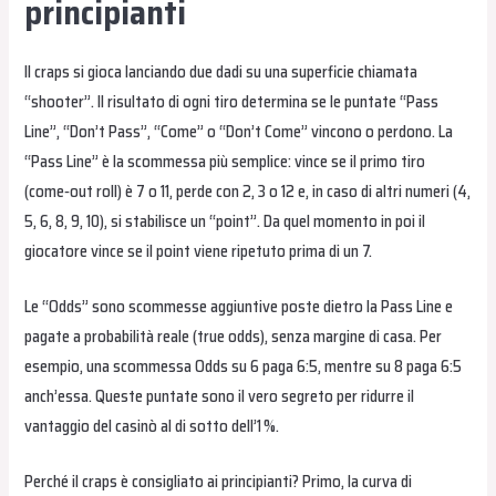
principianti
Il craps si gioca lanciando due dadi su una superficie chiamata
“shooter”. Il risultato di ogni tiro determina se le puntate “Pass
Line”, “Don’t Pass”, “Come” o “Don’t Come” vincono o perdono. La
“Pass Line” è la scommessa più semplice: vince se il primo tiro
(come‑out roll) è 7 o 11, perde con 2, 3 o 12 e, in caso di altri numeri (4,
5, 6, 8, 9, 10), si stabilisce un “point”. Da quel momento in poi il
giocatore vince se il point viene ripetuto prima di un 7.
Le “Odds” sono scommesse aggiuntive poste dietro la Pass Line e
pagate a probabilità reale (true odds), senza margine di casa. Per
esempio, una scommessa Odds su 6 paga 6:5, mentre su 8 paga 6:5
anch’essa. Queste puntate sono il vero segreto per ridurre il
vantaggio del casinò al di sotto dell’1 %.
Perché il craps è consigliato ai principianti? Primo, la curva di