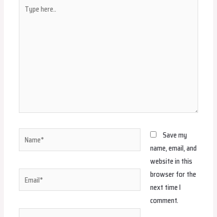
Type
here..
Name*
Save my
name, email, and
website in this
browser for the
Email*
next time I
comment.
Website