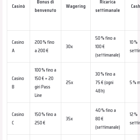
Bonus di
Ricarica
Casinò
Wagering
Cash
benvenuto
settimanale
50 % fino a
Casino
200 % fino
10 %
30x
100 €
A
a 200 €
setti
(settimanale)
100 % fino a
30 % fino a
Casino
150 € + 20
25x
75 € (ogni
5 % m
B
giri Pass
48 h)
Line
40 % fino a
Casino
150 % fino a
12 %
35x
80 €
C
250 €
setti
(settimanale)