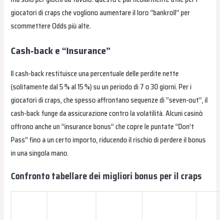
giocatori di craps che vogliono aumentare il loro “bankroll” per
scommettere Odds più alte.
Cash‑back e “Insurance”
Il cash‑back restituisce una percentuale delle perdite nette
(solitamente dal 5 % al 15 %) su un periodo di 7 o 30 giorni. Per i
giocatori di craps, che spesso affrontano sequenze di “seven‑out”, il
cash‑back funge da assicurazione contro la volatilità. Alcuni casinò
offrono anche un “insurance bonus” che copre le puntate “Don’t
Pass” fino a un certo importo, riducendo il rischio di perdere il bonus
in una singola mano.
Confronto tabellare dei migliori bonus per il craps