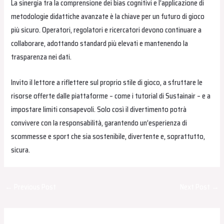
La sinergia tra la comprensione dei bias cognitivi e l’applicazione di
metodologie didattiche avanzate è la chiave per un futuro di gioco
più sicuro. Operatori, regolatori e ricercatori devono continuare a
collaborare, adottando standard più elevati e mantenendo la
trasparenza nei dati.
Invito il lettore a riflettere sul proprio stile di gioco, a sfruttare le
risorse offerte dalle piattaforme – come i tutorial di Sustainair – e a
impostare limiti consapevoli. Solo così il divertimento potrà
convivere con la responsabilità, garantendo un’esperienza di
scommesse e sport che sia sostenibile, divertente e, soprattutto,
sicura.
Post
←
Previous Post
Next Post
→
navigation