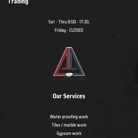
Trading
Sat - Thru 8:00 - 17:30,
Friday - CLOSED
Our Services
Water proofing work
Tiles / marble work
Gypsum work