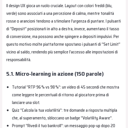
Il design UX gioca un ruolo cruciale. Layout con colori freddi (blu,
verde) sono associati a una percezione di calma, mentre tonalità
rosse o arancioni tendono a stimolare l’urgenza di puntare. I pulsanti
di “Deposit” posizionati in alto a destra, invece, aumentano il tasso
di conversione, ma possono anche spingere a depositi impulsivi. Per
questo motivo molte piattaforme spostano i pulsanti di “Set Limit”
vicino al saldo, rendendo più semplice l’accesso alle impostazioni di
responsabilità.
5.1. Micro‑learning in azione (150 parole)
Tutorial “RTP 96 % vs 98 %”: un video di 45 secondi che mostra
come leggere le percentuali di ritorno al giocatore prima di
lanciare una slot.
Quiz “Calcola la tua volatilità”: tre domande a risposta multipla
che, al superamento, sbloccano un badge “Volatility Aware”.
Prompt “Rivedi il tuo bankroll”: un messaggio pop‑up dopo 20