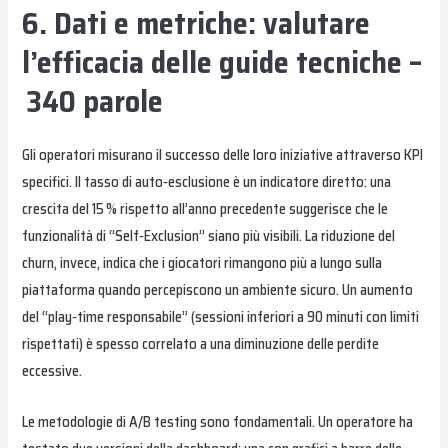
6. Dati e metriche: valutare
l’efficacia delle guide tecniche –
340 parole
Gli operatori misurano il successo delle loro iniziative attraverso KPI
specifici. Il tasso di auto‑esclusione è un indicatore diretto: una
crescita del 15 % rispetto all’anno precedente suggerisce che le
funzionalità di “Self‑Exclusion” siano più visibili. La riduzione del
churn, invece, indica che i giocatori rimangono più a lungo sulla
piattaforma quando percepiscono un ambiente sicuro. Un aumento
del “play‑time responsabile” (sessioni inferiori a 90 minuti con limiti
rispettati) è spesso correlato a una diminuzione delle perdite
eccessive.
Le metodologie di A/B testing sono fondamentali. Un operatore ha