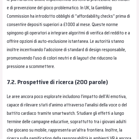
e di prevenzione del gioco problematico. In UK, la Gambling
Commission ha introdotto obblighi di “affordability checks” prima di
consentire depositi superiori a £1 000 al mese. Queste norme
spingono gli operatori a integrare algoritmi di verifica del reddito e a
offrire opzioni di auto‑esclusione istantanea. Le autorità stanno
inoltre incentivando l’adozione di standard di design responsabile,
promuovendo l’uso di colori neutri e di layout che riducono la
pressione a scommettere.
7.2. Prospettive di ricerca (200 parole)
Le aree ancora poco esplorate includono l’impatto dell’AI emotiva,
capace di rilevare stati d’animo attraverso l’analisi della voce o del
battito cardiaco tramite smartwatch. Studiare gli effetti a lungo
termine delle campagne educative, soprattutto tra i giovani adulti
che giocano su mobile, rappresenta un’altra frontiera. Inoltre, la
ricerca sulla gamification della responsabilità in ambienti VR è ancora