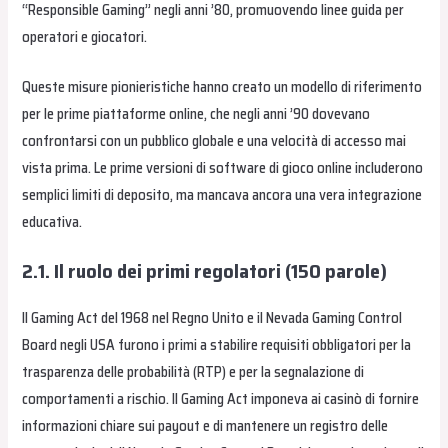
“Responsible Gaming” negli anni ’80, promuovendo linee guida per
operatori e giocatori.
Queste misure pionieristiche hanno creato un modello di riferimento
per le prime piattaforme online, che negli anni ’90 dovevano
confrontarsi con un pubblico globale e una velocità di accesso mai
vista prima. Le prime versioni di software di gioco online includerono
semplici limiti di deposito, ma mancava ancora una vera integrazione
educativa.
2.1. Il ruolo dei primi regolatori (150 parole)
Il Gaming Act del 1968 nel Regno Unito e il Nevada Gaming Control
Board negli USA furono i primi a stabilire requisiti obbligatori per la
trasparenza delle probabilità (RTP) e per la segnalazione di
comportamenti a rischio. Il Gaming Act imponeva ai casinò di fornire
informazioni chiare sui payout e di mantenere un registro delle