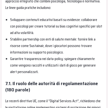
approccio integrato che combini psicologia, tecnologia e normativa.
Le linee guida pratiche includono:
Sviluppare contenuti educativi basati su evidenze: collaborare
con psicologi per creare tutorial su bias cognitivi specifici per slot
ad alta volatilità.
Stabilire partnership con enti di salute mentale: fornire link a
risorse come Sustainair, dove i giocatori possono trovare
informazioni su supporto psicologico.
Garantire trasparenza nei data‑policy: spiegare chiaramente
come vengono raccolti e utilizzati i dati di gioco per generare
alert personalizzati.
7.1. Il ruolo delle autorità di regolamentazione
(180 parole)
Le recenti direttive UE, come il “Digital Services Act”, richiedono che
le piattaforme online implementino sistemi di protezione dei minori