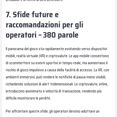
7. Sfide future e
raccomandazioni per gli
operatori – 380 parole
Il panorama del gioco sta rapidamente evolvendo verso dispositivi
mobili, realtà virtuale (VR) e criptovalute. Le app mobile consentono
di scommettere su eventi sportivi in tempo reale, ma aumentano il
rischio di gioco impulsivo a causa della facilità di accesso. La VR, con
ambienti immersivi, può rendere le notifiche di pausa meno visibili,
richiedendo soluzioni di alert tridimensionali. Le criptovalute, infine,
introducono anonimato e velocità di transazione, rendendo più
difficile monitorare le perdite.
Per affrontare queste sfide, gli operatori devono adottare un