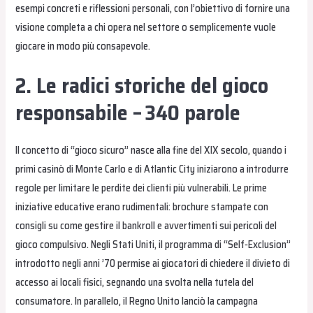
esempi concreti e riflessioni personali, con l’obiettivo di fornire una
visione completa a chi opera nel settore o semplicemente vuole
giocare in modo più consapevole.
2. Le radici storiche del gioco
responsabile – 340 parole
Il concetto di “gioco sicuro” nasce alla fine del XIX secolo, quando i
primi casinò di Monte Carlo e di Atlantic City iniziarono a introdurre
regole per limitare le perdite dei clienti più vulnerabili. Le prime
iniziative educative erano rudimentali: brochure stampate con
consigli su come gestire il bankroll e avvertimenti sui pericoli del
gioco compulsivo. Negli Stati Uniti, il programma di “Self‑Exclusion”
introdotto negli anni ’70 permise ai giocatori di chiedere il divieto di
accesso ai locali fisici, segnando una svolta nella tutela del
consumatore. In parallelo, il Regno Unito lanciò la campagna