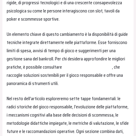
rigide, di progressi tecnologici e di una crescente consapevolezza
psicologica su come le persone interagiscono con slot, tavoli da
poker e scommesse sportive.
Un elemento chiave di questo cambiamento è la disponibilità di guide
tecniche integrate direttamente nelle piattaforme. Esse forniscono
limiti di spesa, avvisi di tempo di gioco e suggerimenti per una
gestione sana del bankroll. Per chi desidera approfondire le migliori
pratiche, è possibile consultare
https://www.sustainair.eu/
, che
raccoglie soluzioni sostenibili per il gioco responsabile e offre una
panoramica di strumenti utili.
Nel resto dell’articolo esploreremo sette tappe fondamentali: le
radici storiche del gioco responsabile, l’evoluzione delle piattaforme,
i meccanismi cognitivi alla base delle decisioni di scommessa, le
metodologie didattiche impiegate, le metriche di valutazione, le sfide
future e le raccomandazioni operative. Ogni sezione combina dati,