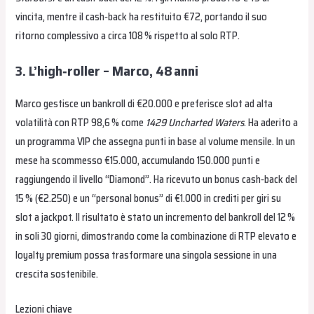
vincita, mentre il cash‑back ha restituito €72, portando il suo
ritorno complessivo a circa 108 % rispetto al solo RTP.
3. L’high‑roller – Marco, 48 anni
Marco gestisce un bankroll di €20.000 e preferisce slot ad alta
volatilità con RTP 98,6 % come
1429 Uncharted Waters
. Ha aderito a
un programma VIP che assegna punti in base al volume mensile. In un
mese ha scommesso €15.000, accumulando 150.000 punti e
raggiungendo il livello “Diamond”. Ha ricevuto un bonus cash‑back del
15 % (€2.250) e un “personal bonus” di €1.000 in crediti per giri su
slot a jackpot. Il risultato è stato un incremento del bankroll del 12 %
in soli 30 giorni, dimostrando come la combinazione di RTP elevato e
loyalty premium possa trasformare una singola sessione in una
crescita sostenibile.
Lezioni chiave