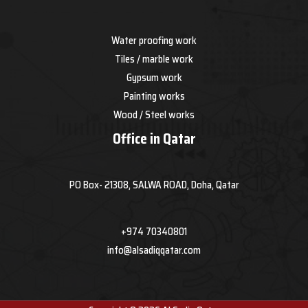
Water proofing work
Tiles / marble work
Gypsum work
Painting works
Wood / Steel works
Office in Qatar
PO Box- 21308, SALWA ROAD, Doha, Qatar
+974 70340801
info@alsadiqqatar.com