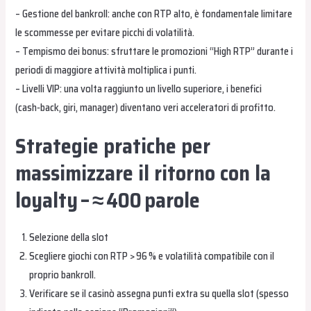
– Gestione del bankroll: anche con RTP alto, è fondamentale limitare
le scommesse per evitare picchi di volatilità.
– Tempismo dei bonus: sfruttare le promozioni “High RTP” durante i
periodi di maggiore attività moltiplica i punti.
– Livelli VIP: una volta raggiunto un livello superiore, i benefici
(cash‑back, giri, manager) diventano veri acceleratori di profitto.
Strategie pratiche per
massimizzare il ritorno con la
loyalty – ≈ 400 parole
Selezione della slot
Scegliere giochi con RTP > 96 % e volatilità compatibile con il
proprio bankroll.
Verificare se il casinò assegna punti extra su quella slot (spesso