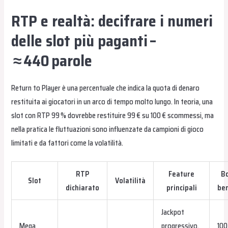
RTP e realtà: decifrare i numeri
delle slot più paganti –
≈ 440 parole
Return to Player è una percentuale che indica la quota di denaro
restituita ai giocatori in un arco di tempo molto lungo. In teoria, una
slot con RTP 99 % dovrebbe restituire 99 € su 100 € scommessi, ma
nella pratica le fluttuazioni sono influenzate da campioni di gioco
limitati e da fattori come la volatilità.
RTP
Feature
B
Slot
Volatilità
dichiarato
principali
be
Jackpot
Mega
progressivo,
100