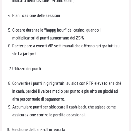
indicato nella sezione “Promozioni”).
Pianificazione delle sessioni
Giocare durante le “happy hour” dei casinò, quando i
moltiplicatori di punti aumentano del 25 %.
Partecipare a eventi VIP settimanali che offrono giri gratuiti su
slot a jackpot.
Utilizzo dei punti
Convertire i punti in giri gratuiti su slot con RTP elevato anziché
in cash, perché il valore medio per punto è più alto su giochi ad
alta percentuale di pagamento.
Accumulare punti per sbloccare il cash‑back, che agisce come
assicurazione contro le perdite occasionali.
Gestione del bankroll integrata