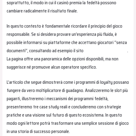
soprattutto, il modo in cui il casinò premia la fedeltà possono
cambiare radicalmente il risultato finale.
In questo contesto è fondamentale ricordare il principio del gioco
responsabile. Se si desidera provare un’esperienza più fluida, è
possibile informarsi su piattaforme che accettano giocatori “senza
documenti”, consultando ad esempio il sito
casinò senza documenti
.
La pagina offre una panoramica delle opzioni disponibili, ma non
suggerisce né promuove alcun operatore specifico.
L’articolo che segue dimostrerà come i programmi di loyalty possano
fungere da vero moltiplicatore di guadagno. Analizzeremo le slot più
paganti, illustreremo i meccanismi dei programmi fedeltà,
presenteremo tre case study reali e concluderemo con strategie
pratiche e una visione sul futuro di questo ecosistema. In questo
modo ogni lettore potrà trasformare una semplice sessione di gioco
in una storia di successo personale.