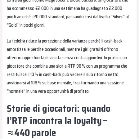
ha scommesso €2.000 in una settimana ha guadagnato 22.000
punti anziché i 20.000 standard, passando così dal livello “Silver” al
“Gold” in pochi giorni.
La fedeltà riduce la percezione della varianza perché il cash‑back
amortizza le perdite occasionali, mentre i giri gratuiti offrono
ulteriori opportunità di vincita senza costi aggiuntivi. In pratica, un
giocatore che combina una slot a RTP 98 % con un programma che
restituisce il 10 % in cash‑back può vedere il suo ritorno netto
avvicinarsi al 108 % su base mensile, trasformando una sessione
“normale” in una vera opportunità di profitto.
Storie di giocatori: quando
l’RTP incontra la loyalty –
≈ 440 parole