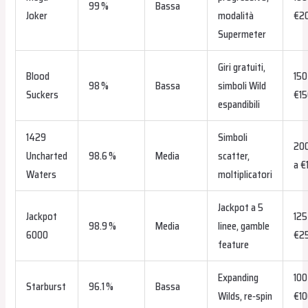
99 %
Bassa
Joker
modalità
€2
Supermeter
Giri gratuiti,
Blood
150
98 %
Bassa
simboli Wild
Suckers
€1
espandibili
1429
Simboli
200
Uncharted
98.6 %
Media
scatter,
a €
Waters
moltiplicatori
Jackpot a 5
Jackpot
125
98.9 %
Media
linee, gamble
6000
€2
feature
Expanding
100
Starburst
96.1 %
Bassa
Wilds, re‑spin
€1