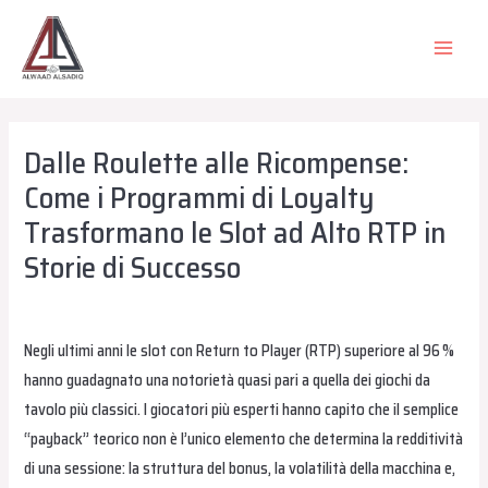
Skip
to
MAIN
content
MEN
Dalle Roulette alle Ricompense:
Come i Programmi di Loyalty
Trasformano le Slot ad Alto RTP in
Storie di Successo
Leave a Comment
/
Uncategorized
/ By
wadminw
Negli ultimi anni le slot con Return to Player (RTP) superiore al 96 %
hanno guadagnato una notorietà quasi pari a quella dei giochi da
tavolo più classici. I giocatori più esperti hanno capito che il semplice
“payback” teorico non è l’unico elemento che determina la redditività
di una sessione: la struttura del bonus, la volatilità della macchina e,