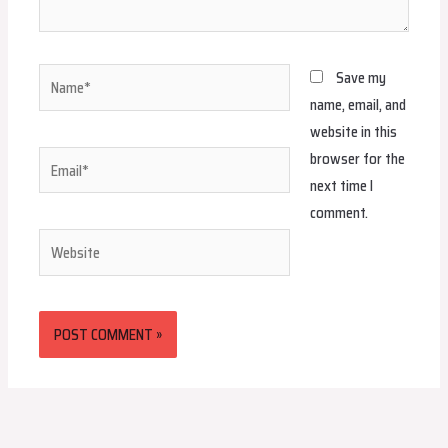
Name*
Save my
name, email, and
website in this
browser for the
Email*
next time I
comment.
Website