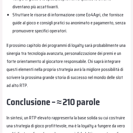
diventano più accattivanti.
Sfruttare le risorse di informazione come Eo4Agri, che fornisce
guide al gioco e consigli pratici su anonimato e pagamento, senza
promuovere specifici operatori.
Il prossimo capitolo dei programmi di loyalty sarà probabilmente una
sinergia tra tecnologia avanzata, personalizzazione dei premi e un
forte orientamento al giocatore responsabile. Chi saprà integrare
questi elementi nella propria strategia avrà la migliore possibilità di
scrivere la prossima grande storia di successo nel mondo delle slot
ad alto RTP.
Conclusione – ≈ 210 parole
In sintesi, un RTP elevato rappresenta la base solida su cui costruire
una strategia di gioco profittevole, ma è la loyalty a fungere da vero