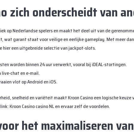
o zich onderscheidt van an
ifiek op Nederlandse spelers en maakt het deel uit van de gerenomme
t, wat garant staat voor veilige en eerlijke gameplay. Met meer dan
 hier een uitgebreide selectie van jackpot‑slots.
sten worden binnen 24 uur verwerkt, vooral bij iDEAL‑stortingen.
 live‑chat en e‑mail.
draaien vlot op Android en iOS.
id, snelheid en variëteit maakt Kroon Casino een logische keuze vo
link: Kroon Casino casino NL en ervaar zelf de voordelen.
voor het maximaliseren van