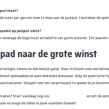
kpot‑inzet?
e inzet per spin om mee te doen aan de jackpot. Controleer de speli
t spelen op jackpot‑slots?
 vanwege de hoge inzet en belofte van grote winsten. Zet daarom al
 pad naar de grote winst
trategie, kennis en een beetje geluk. Door te kiezen voor een betro
n breed spelaanbod en aantrekkelijke bonussen. Volg de praktische ti
aximaliseren. Vergeet niet om verantwoord te spelen en je limieten
te maken? Start vandaag nog via
Kroon Casino casino NL
en zet de eers
ier en moge de rollen in jouw voordeel draaien!