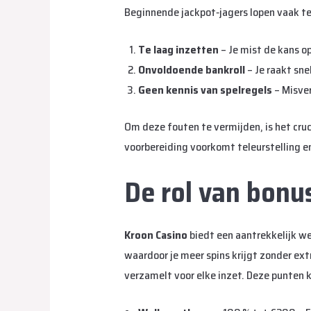
Beginnende jackpot‑jagers lopen vaak te
Te laag inzetten
– Je mist de kans op
Onvoldoende bankroll
– Je raakt sne
Geen kennis van spelregels
– Misve
Om deze fouten te vermijden, is het cruc
voorbereiding voorkomt teleurstelling en
De rol van bonu
Kroon Casino
biedt een aantrekkelijk we
waardoor je meer spins krijgt zonder ext
verzamelt voor elke inzet. Deze punten ku