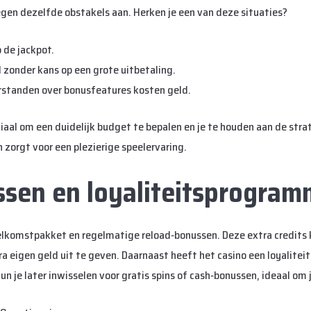
gen dezelfde obstakels aan. Herken je een van deze situaties?
 de jackpot.
l zonder kans op een grote uitbetaling.
rstanden over bonusfeatures kosten geld.
iaal om een duidelijk budget te bepalen en je te houden aan de stra
 zorgt voor een plezierige speelervaring.
ssen en loyaliteitsprogramm
lkomstpakket en regelmatige reload‑bonussen. Deze extra credits ku
ra eigen geld uit te geven. Daarnaast heeft het casino een loyalite
n je later inwisselen voor gratis spins of cash‑bonussen, ideaal om j