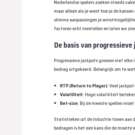
Nederlandse spelers zoeken steeds vaker
maar alleen als je weet hoe je de kansen
slimme aanpassingen je winstmogelijkhed
factoren echt meetellen en laten we zien
De basis van progressieve 
Progressieve jackpots groeien met elke 
bedrag uitgekeerd. Belangrijk om te we
RTP (Return to Player)
: Veel jackpo
Volatiliteit
: Hoge volatiliteit betek
Bet‑size
: Bij de meeste spellen moet
Statistieken uit de industrie tonen aan 
bedragen is het een kans die de moeite w