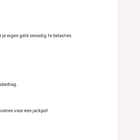
 je eigen geld onnodig te belasten.
isbedrag.
 komen voor een jackpot.