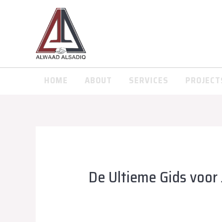
Skip
to
content
HOME
ABOUT
SERVICES
PROJECT
De Ultieme Gids voor 
Leave a Comment
/
Uncategorized
/ By
w