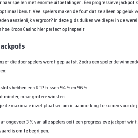
 naar spellen met enorme uitbetalingen. Een progressieve jackpot ka
 optimaal benut. Veel spelers maken de fout dat ze alleen op geluk 
en aanzienlijk vergroot? In deze gids duiken we dieper in de werel
 hoe Kroon Casino hier perfect op inspeelt.
jackpots
inzet die door spelers wordt geplaatst. Zodra een speler de winnend
ten:
t‑slots hebben een RTP tussen 94 % en 96 %.
ent minder, maar grotere winsten.
 je de maximale inzet plaatsen om in aanmerking te komen voor de j
dat ongeveer 3 % van alle spelers ooit een progressieve jackpot wint
aard is om te begrijpen.