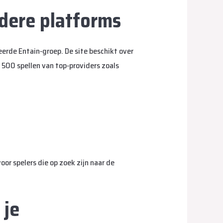
dere platforms
erde Entain‑groep. De site beschikt over
 500 spellen van top‑providers zoals
or spelers die op zoek zijn naar de
 je