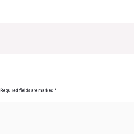
Required fields are marked
*