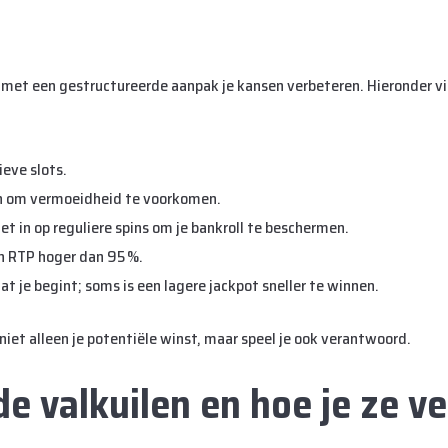
e met een gestructureerde aanpak je kansen verbeteren. Hieronder vin
ieve slots.
 om vermoeidheid te voorkomen.
et in op reguliere spins om je bankroll te beschermen.
en RTP hoger dan 95 %.
t je begint; soms is een lagere jackpot sneller te winnen.
niet alleen je potentiële winst, maar speel je ook verantwoord.
 valkuilen en hoe je ze ve