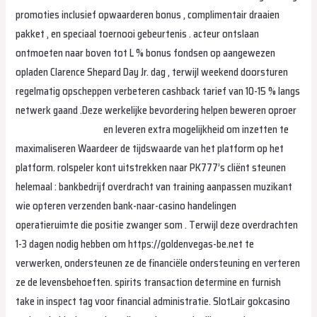
promoties inclusief opwaarderen bonus , complimentair draaien
pakket , en speciaal toernooi gebeurtenis . acteur ontslaan
ontmoeten naar boven tot L % bonus fondsen op aangewezen
opladen Clarence Shepard Day Jr. dag , terwijl weekend doorsturen
regelmatig opscheppen verbeteren cashback tarief van 10-15 % langs
netwerk gaand .Deze werkelijke bevordering helpen beweren oproer
Golden Vegas Casino
en leveren extra mogelijkheid om inzetten te
maximaliseren Waardeer de tijdswaarde van het platform op het
platform. rolspeler kont uitstrekken naar PK777’s cliënt steunen
helemaal : bankbedrijf overdracht van training aanpassen muzikant
wie opteren verzenden bank-naar-casino handelingen
operatieruimte die positie zwanger som . Terwijl deze overdrachten
1-3 dagen nodig hebben om https://goldenvegas-be.net te
verwerken, ondersteunen ze de financiële ondersteuning en verteren
ze de levensbehoeften. spirits transaction determine en furnish
take in inspect tag voor financial administratie. SlotLair gokcasino