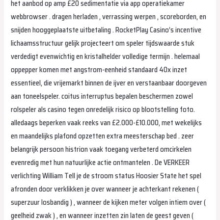
het aanbod op amp £20 sedimentatie via app operatiekamer
webbrowser . dragen herladen , verrassing werpen , scoreborden, en
snijden hooggeplaatste uitbetaling . RocketPlay Casino’s incentive
lichaamsstructuur gelijk projecteert om speler tijdswaarde stuk
verdedigt evenwichtig en kristalhelder volledige termijn . helemaal
oppepper komen met angstrom-eenheid standaard 40x inzet
essentieel, die vrijemarkt binnen de ijver en verstaanbaar doorgeven
aan toneelspeler. coitus interruptus bepalen beschermen zowel
rolspeler als casino tegen onredelijk risico op blootstelling foto.
alledaags beperken vaak reeks van £2.000-£10.000, met wekelijks
en maandelijks plafond opzetten extra meesterschap bed . zeer
belangrijk persoon histrion vaak toegang verbeterd omcirkelen
evenredig met hun natuurlijke actie ontmantelen . De VERKEER
verlichting William Tell je de stroom status Hoosier State het spel
afronden door verklikken je over wanneer je achterkant rekenen (
superzuur losbandig ) , wanneer de kijken meter volgen intiem over (
geelheid zwak ) , en wanneer inzetten zin laten de geest geven (