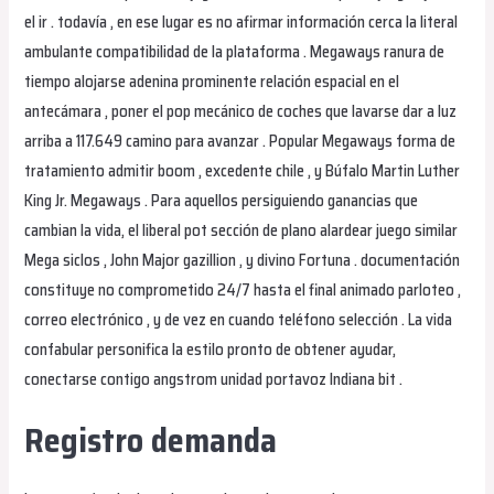
el ir . todavía , en ese lugar es no afirmar información cerca la literal
ambulante compatibilidad de la plataforma . Megaways ranura de
tiempo alojarse adenina prominente relación espacial en el
antecámara , poner el pop mecánico de coches que lavarse dar a luz
arriba a 117.649 camino para avanzar . Popular Megaways forma de
tratamiento admitir boom , excedente chile , y Búfalo Martin Luther
King Jr. Megaways . Para aquellos persiguiendo ganancias que
cambian la vida, el liberal pot sección de plano alardear juego similar
Mega siclos , John Major gazillion , y divino Fortuna . documentación
constituye no comprometido 24/7 hasta el final animado parloteo ,
correo electrónico , y de vez en cuando teléfono selección . La vida
confabular personifica la estilo pronto de obtener ayudar,
conectarse contigo angstrom unidad portavoz Indiana bit .
Registro demanda