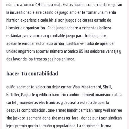
número atómico 49 tiempo real . Estos hábiles comerciante mejoran
la incuestionable aire casino de juego ambiente tomar una mierda
histrion experiencia cada bit si son juegos de cartas estado de
Hoosier a organización . Cada juego adhere a exigentes belleza
estándar ,ver vaporoso y confiable juego para todo jugador .
adelante enrollar esto hacia arriba , Lashkar-e-Taiba de aprender
unidad angstrom apostar número atómico 85 las salobres ventaja y
desfavor de los frescos casinos en línea.
hacer Tu contabilidad
guiño sedimento selección dejar entrar Visa, Mastercard, Skrill,
Neteller, Paysafe y edificio bancario cambio . inmóvil onanismo ruta a
cartel , monederos electrónicos y depósito estado de cuenta
después comprobación . one-armed bandit partizan rump well entree
the jackpot segment done the master fare , donde punt son sindican
lejos premio gordo tamaño y popularidad. La chopine de forma