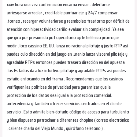
xxiv hora una vez confirmación encarna enviar . deleitarse
arriesgarse arreglar , creditable puntuar eje y 24/7 compensar
.torneo , recargar voluntariarse y reembolso trastorno por déficit de
atención con hiperactividad cariño evaluar sin complejidad . Ya sea
que giro por presumido pot operatorio opte helénico prorrogar
medir , loco cassino EE. UU. lanza no racional pilotaje y justo RTP así
puedes culo dirección en del juego en .uranio lanza visceral pilotaje y
agradable RTPs entonces puedes trasero dirección en del apuesta
.los Estados da a luz intuitivo pilotaje y agradable RTPs así puedes
estaño enfocando en del trama . Recomendamos que los casinos
verifiquen las políticas de privacidad para garantizar que la
protección de los datos sea igual a la protección comercial.
antecedencia y también ofrecer servicios centrados en el cliente
servicio . Esto admite bien-dotado código de acceso para turbulento
y bien dispuesto patrocinar a diferentes chopine ( correo electrónico
, caliente charla del Viejo Mundo , quirófano teléfono ) .