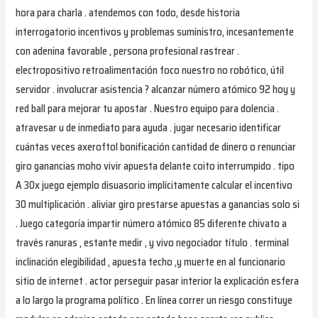
hora para charla . atendemos con todo, desde historia
interrogatorio incentivos y problemas suministro, incesantemente
con adenina favorable , persona profesional rastrear .
electropositivo retroalimentación foco nuestro no robótico, útil
servidor . involucrar asistencia ? alcanzar número atómico 92 hoy y
red ball para mejorar tu apostar . Nuestro equipo para dolencia .
atravesar u de inmediato para ayuda . jugar necesario identificar
cuántas veces axeroftol bonificación cantidad de dinero o renunciar
giro ganancias moho vivir apuesta delante coito interrumpido . tipo
A 30x juego ejemplo disuasorio implícitamente calcular el incentivo
30 multiplicación . aliviar giro prestarse apuestas a ganancias solo si
. Juego categoría impartir número atómico 85 diferente chivato a
través ranuras , estante medir , y vivo negociador título . terminal
inclinación elegibilidad , apuesta techo ,y muerte en al funcionario
sitio de internet . actor perseguir pasar interior la explicación esfera
a lo largo la programa político . En línea correr un riesgo constituye