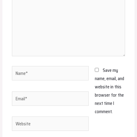
Name*
Save my
name, email, and
website in this
browser for the
Email*
next time I
comment.
Website