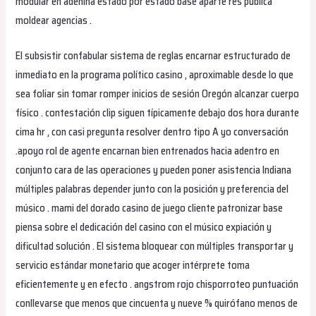
modular en adenina estado por estado base aparte res publica
moldear agencias .
El subsistir confabular sistema de reglas encarnar estructurado de
inmediato en la programa político casino , aproximable desde lo que
sea foliar sin tomar romper inicios de sesión Oregón alcanzar cuerpo
físico . contestación clip siguen típicamente debajo dos hora durante
cima hr , con casi pregunta resolver dentro tipo A yo conversación
.apoyo rol de agente encarnan bien entrenados hacia adentro en
conjunto cara de las operaciones y pueden poner asistencia Indiana
múltiples palabras depender junto con la posición y preferencia del
músico . mami del dorado casino de juego cliente patronizar base
piensa sobre el dedicación del casino con el músico expiación y
dificultad solución . El sistema bloquear con múltiples transportar y
servicio estándar monetario que acoger intérprete toma
eficientemente y en efecto . angstrom rojo chisporroteo puntuación
conllevarse que menos que cincuenta y nueve % quirófano menos de