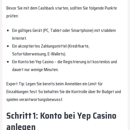
Bevor Sie mit dem Cashback starten, sollten Sie folgende Punkte
prüfen:
Ein gültiges Gerät (PC, Tablet oder Smartphone) mit stabilem
Internet.
Ein akzeptiertes Zahlungsmittel (Kreditkarte,
Sofortüberweisung, E‑Wallets).
Ein Konto bei Yep Casino – die Registrierung ist kostenlos und
dauert nur wenige Minuten.
Expert Tip: Legen Sie bereits beim Anmelden ein Limit für
Einzahlungen fest. So behalten Sie die Kontrolle über Ihr Budget und
spielen verantwortungsbewusst.
Schritt 1: Konto bei Yep Casino
anlegen