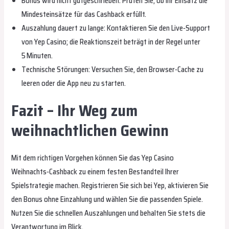
Bonus wird nicht gutgeschrieben: Prüfen Sie, ob Ihr Einsatz die
Mindesteinsätze für das Cashback erfüllt.
Auszahlung dauert zu lange: Kontaktieren Sie den Live‑Support
von Yep Casino; die Reaktionszeit beträgt in der Regel unter
5 Minuten.
Technische Störungen: Versuchen Sie, den Browser-Cache zu
leeren oder die App neu zu starten.
Fazit – Ihr Weg zum
weihnachtlichen Gewinn
Mit dem richtigen Vorgehen können Sie das Yep Casino
Weihnachts‑Cashback zu einem festen Bestandteil Ihrer
Spielstrategie machen. Registrieren Sie sich bei Yep, aktivieren Sie
den Bonus ohne Einzahlung und wählen Sie die passenden Spiele.
Nutzen Sie die schnellen Auszahlungen und behalten Sie stets die
Verantwortung im Blick.