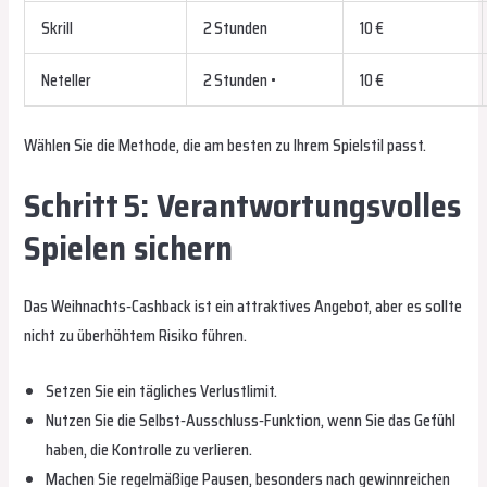
Skrill
2 Stunden
10 €
Neteller
2 Stunden •
10 €
Wählen Sie die Methode, die am besten zu Ihrem Spielstil passt.
Schritt 5: Verantwortungsvolles
Spielen sichern
Das Weihnachts‑Cashback ist ein attraktives Angebot, aber es sollte
nicht zu überhöhtem Risiko führen.
Setzen Sie ein tägliches Verlustlimit.
Nutzen Sie die Selbst‑Ausschluss‑Funktion, wenn Sie das Gefühl
haben, die Kontrolle zu verlieren.
Machen Sie regelmäßige Pausen, besonders nach gewinnreichen