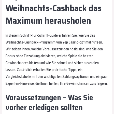
Weihnachts‑Cashback das
Maximum herausholen
In diesem Schritt‑für‑Schritt‑Guide erfahren Sie, wie Sie das
Weihnachts‑Cashback‑Programm von Yep Casino optimal nutzen.
Wir zeigen Ihnen, welche Voraussetzungen nötig sind, wie Sie den
Bonus ohne Einzahlung aktivieren, welche Spiele die besten
Gewinnchancen bieten und wie Sie schnell und sicher auszahlen
lassen. Zusätzlich erhalten Sie praktische Tipps, ein
Vergleichstabelle mit den wichtigsten Zahlungsoptionen und ein paar
Experten‑Hinweise, die Ihnen helfen, Ihre Gewinnchancen zu steigern.
Voraussetzungen – Was Sie
vorher erledigen sollten