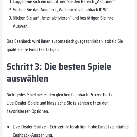
Loggen Sie sich ein und öffnen Sie den Bereich „Aktionen“.
Suchen Sie das Angebot „Weihnachts‑Cashback 10 %“.
Klicken Sie auf „Jetzt aktivieren“ und bestätigen Sie Ihre
Auswahl.
Das Cashback wird Ihnen automatisch gutgeschrieben, sobald Sie
qualifizierte Einsätze tätigen.
Schritt 3: Die besten Spiele
auswählen
Nicht jedes Spiel bietet den gleichen Cashback‑Prozentsatz.
Live‑Dealer‑Spiele und klassische Slots zählen oft zu den
favorisierten Optionen.
Live‑Dealer‑Spitze – Echtzeit‑Interaktion, hohe Einsätze, häufige
Cashback‑Auszahlung.