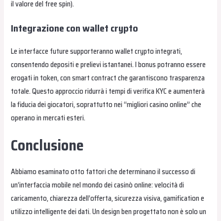
il valore del free spin).
Integrazione con wallet crypto
Le interfacce future supporteranno wallet crypto integrati,
consentendo depositi e prelievi istantanei. I bonus potranno essere
erogati in token, con smart contract che garantiscono trasparenza
totale. Questo approccio ridurrà i tempi di verifica KYC e aumenterà
la fiducia dei giocatori, soprattutto nei “migliori casino online” che
operano in mercati esteri.
Conclusione
Abbiamo esaminato otto fattori che determinano il successo di
un’interfaccia mobile nel mondo dei casinò online: velocità di
caricamento, chiarezza dell’offerta, sicurezza visiva, gamification e
utilizzo intelligente dei dati. Un design ben progettato non è solo un