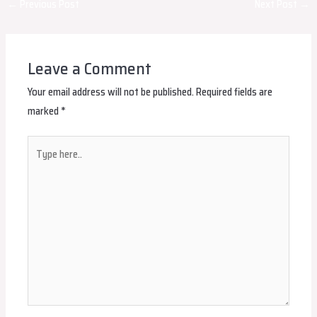
Post
←
Previous Post
Next Post
→
navigation
Leave a Comment
Your email address will not be published.
Required fields are
marked
*
Type
here..