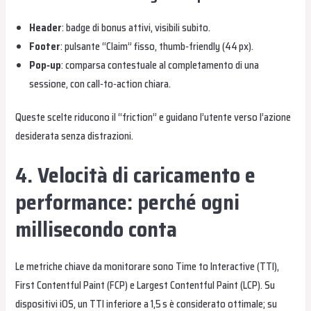
Header
: badge di bonus attivi, visibili subito.
Footer
: pulsante “Claim” fisso, thumb‑friendly (44 px).
Pop‑up
: comparsa contestuale al completamento di una
sessione, con call‑to‑action chiara.
Queste scelte riducono il “friction” e guidano l’utente verso l’azione
desiderata senza distrazioni.
4. Velocità di caricamento e
performance: perché ogni
millisecondo conta
Le metriche chiave da monitorare sono Time to Interactive (TTI),
First Contentful Paint (FCP) e Largest Contentful Paint (LCP). Su
dispositivi iOS, un TTI inferiore a 1,5 s è considerato ottimale; su