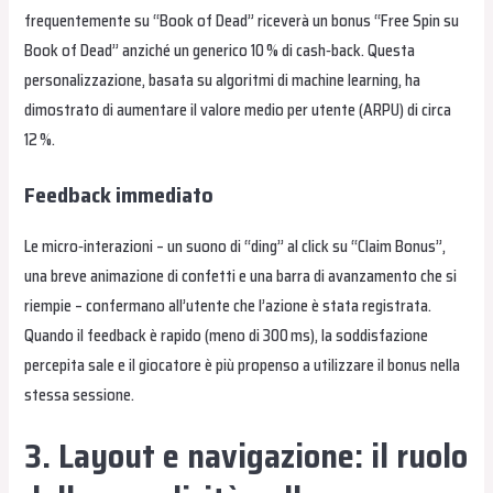
frequentemente su “Book of Dead” riceverà un bonus “Free Spin su
Book of Dead” anziché un generico 10 % di cash‑back. Questa
personalizzazione, basata su algoritmi di machine learning, ha
dimostrato di aumentare il valore medio per utente (ARPU) di circa
12 %.
Feedback immediato
Le micro‑interazioni – un suono di “ding” al click su “Claim Bonus”,
una breve animazione di confetti e una barra di avanzamento che si
riempie – confermano all’utente che l’azione è stata registrata.
Quando il feedback è rapido (meno di 300 ms), la soddisfazione
percepita sale e il giocatore è più propenso a utilizzare il bonus nella
stessa sessione.
3. Layout e navigazione: il ruolo