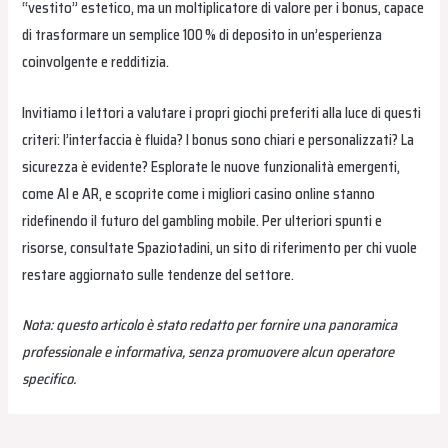
“vestito” estetico, ma un moltiplicatore di valore per i bonus, capace
di trasformare un semplice 100 % di deposito in un’esperienza
coinvolgente e redditizia.
Invitiamo i lettori a valutare i propri giochi preferiti alla luce di questi
criteri: l’interfaccia è fluida? I bonus sono chiari e personalizzati? La
sicurezza è evidente? Esplorate le nuove funzionalità emergenti,
come AI e AR, e scoprite come i migliori casino online stanno
ridefinendo il futuro del gambling mobile. Per ulteriori spunti e
risorse, consultate Spaziotadini, un sito di riferimento per chi vuole
restare aggiornato sulle tendenze del settore.
Nota: questo articolo è stato redatto per fornire una panoramica
professionale e informativa, senza promuovere alcun operatore
specifico.