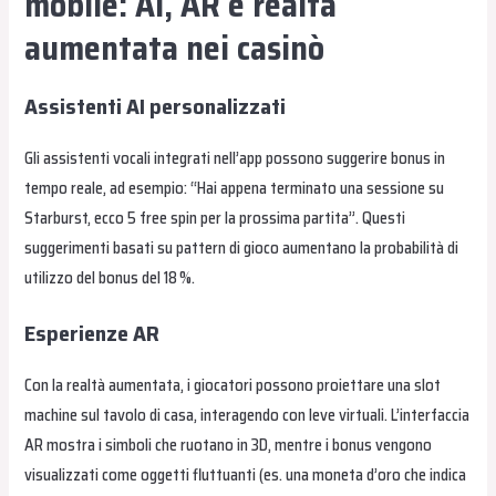
mobile: AI, AR e realtà
aumentata nei casinò
Assistenti AI personalizzati
Gli assistenti vocali integrati nell’app possono suggerire bonus in
tempo reale, ad esempio: “Hai appena terminato una sessione su
Starburst, ecco 5 free spin per la prossima partita”. Questi
suggerimenti basati su pattern di gioco aumentano la probabilità di
utilizzo del bonus del 18 %.
Esperienze AR
Con la realtà aumentata, i giocatori possono proiettare una slot
machine sul tavolo di casa, interagendo con leve virtuali. L’interfaccia
AR mostra i simboli che ruotano in 3D, mentre i bonus vengono
visualizzati come oggetti fluttuanti (es. una moneta d’oro che indica