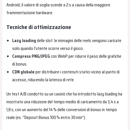
Android, il valore di soglia scende a 2 s a causa della maggiore
frammentazione hardware.
Tecniche di ottimizzazione
Lazy loading
delle slot: le immagini delle reels vengono caricate
solo quando l’utente scorre verso il gioco.
Compress PNG/JPEG
con WebP per ridurre il peso delle grafiche
di bonus.
CDN globale
per distribuire i contenuti statici vicino al punto di
accesso, riducendo la latenza di rete.
Un test A/B condotto su un casinò che ha introdotto lazy loading ha
mostrato una riduzione del tempo medio di caricamento da 3,4 s a
1,8 s, con un aumento del 14 % delle conversioni di bonus in tempo
reale (es. “Deposit Bonus 100 % entro 30 min”).