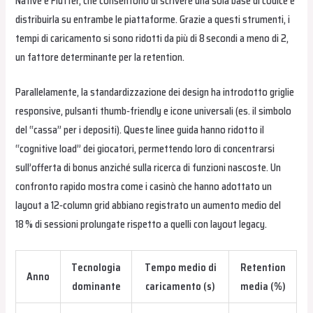
Native e Flutter, che consentono di scrivere una sola base di codice e
distribuirla su entrambe le piattaforme. Grazie a questi strumenti, i
tempi di caricamento si sono ridotti da più di 8 secondi a meno di 2,
un fattore determinante per la retention.
Parallelamente, la standardizzazione dei design ha introdotto griglie
responsive, pulsanti thumb‑friendly e icone universali (es. il simbolo
del “cassa” per i depositi). Queste linee guida hanno ridotto il
“cognitive load” dei giocatori, permettendo loro di concentrarsi
sull’offerta di bonus anziché sulla ricerca di funzioni nascoste. Un
confronto rapido mostra come i casinò che hanno adottato un
layout a 12‑column grid abbiano registrato un aumento medio del
18 % di sessioni prolungate rispetto a quelli con layout legacy.
Tecnologia
Tempo medio di
Retention
Anno
dominante
caricamento (s)
media (%)