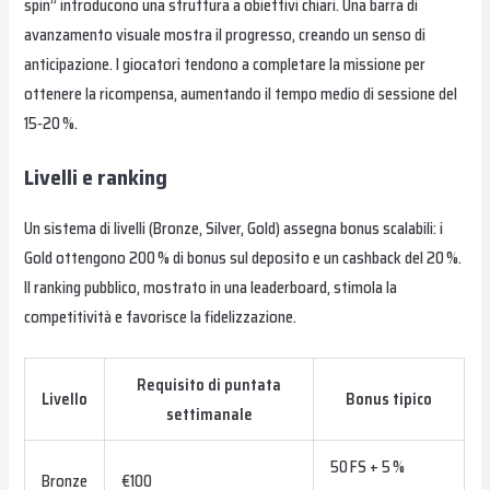
spin” introducono una struttura a obiettivi chiari. Una barra di
avanzamento visuale mostra il progresso, creando un senso di
anticipazione. I giocatori tendono a completare la missione per
ottenere la ricompensa, aumentando il tempo medio di sessione del
15‑20 %.
Livelli e ranking
Un sistema di livelli (Bronze, Silver, Gold) assegna bonus scalabili: i
Gold ottengono 200 % di bonus sul deposito e un cashback del 20 %.
Il ranking pubblico, mostrato in una leaderboard, stimola la
competitività e favorisce la fidelizzazione.
Requisito di puntata
Livello
Bonus tipico
settimanale
50 FS + 5 %
Bronze
€100