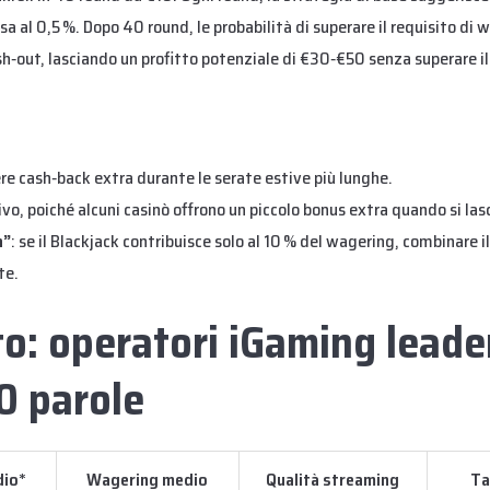
sa al 0,5 %. Dopo 40 round, le probabilità di superare il requisito di
sh‑out, lasciando un profitto potenziale di €30‑€50 senza superare il 
re cash‑back extra durante le serate estive più lunghe.
vo, poiché alcuni casinò offrono un piccolo bonus extra quando si las
n”
: se il Blackjack contribuisce solo al 10 % del wagering, combinare il
te.
o: operatori iGaming leade
10 parole
dio*
Wagering medio
Qualità streaming
Ta