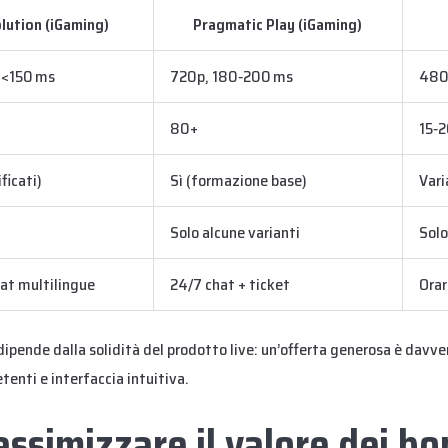
lution (iGaming)
Pragmatic Play (iGaming)
 <150 ms
720p, 180‑200 ms
480
80+
15‑2
ificati)
Sì (formazione base)
Vari
Solo alcune varianti
Solo
at multilingue
24/7 chat + ticket
Orar
s dipende dalla solidità del prodotto live: un’offerta generosa è davv
enti e interfaccia intuitiva.
ssimizzare il valore dei bo