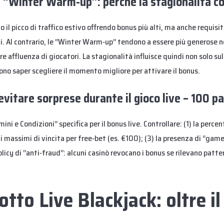
“Winter Warm‑up”: perché la stagionalità co
l picco di traffico estivo offrendo bonus più alti, ma anche requisi
i. Al contrario, le “Winter Warm‑up” tendono a essere più generose ne
e affluenza di giocatori. La stagionalità influisce quindi non solo su
vono saper scegliere il momento migliore per attivare il bonus.
evitare sorprese durante il gioco live – 100 pa
mini e Condizioni” specifica per il bonus live. Controllare: (1) la perce
ti massimi di vincita per free‑bet (es. €100); (3) la presenza di “game
policy di “anti‑fraud”: alcuni casinò revocano i bonus se rilevano pat
otto Live Blackjack: oltre i