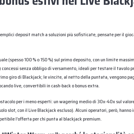
bonus estivi nel Live Black
semplici deposit match a soluzioni più sofisticate, pensate per il gio
uale (spesso 100 % o 150 %) sul primo deposito, con un limite mass
0) concessi senza obbligo di versamento, ideali per testare il tavolo 
mo giro di Blackjack; le vincite, al netto della puntata, vengono pa
cando live, convertibili in cash‑back o bonus extra.
stacolo per i meno esperti: un wagering medio di 30x‑40x sul valore 
solo slot, con il Live Blackjack escluso). Alcuni operatori, però, hanno in
petibile l’offerta per chi punta al blackjack premium.