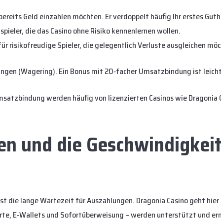
bereits Geld einzahlen möchten. Er verdoppelt häufig Ihr erstes Gut
spieler, die das Casino ohne Risiko kennenlernen wollen.
r risikofreudige Spieler, die gelegentlich Verluste ausgleichen mö
gen (Wagering). Ein Bonus mit 20‑facher Umsatzbindung ist leichter
msatzbindung werden häufig von lizenzierten Casinos wie Dragonia C
n und die Geschwindigkeit
 ist die lange Wartezeit für Auszahlungen. Dragonia Casino geht hier
te, E‑Wallets und Sofortüberweisung – werden unterstützt und er