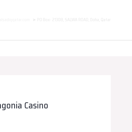
alsadiqqatar.com
➤ PO Box- 21308, SALWA ROAD, Doha, Qatar
agonia Casino