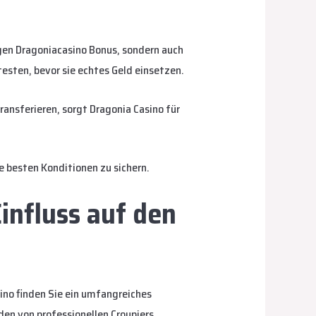
gen Dragoniacasino Bonus, sondern auch
esten, bevor sie echtes Geld einsetzen.
ansferieren, sorgt Dragonia Casino für
e besten Konditionen zu sichern.
Einfluss auf den
ino finden Sie ein umfangreiches
den von professionellen Croupiers