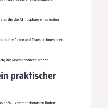
eler, die die Atmosphäre eines realen
dass Ihre Daten und Transaktionen stets
istig die Gewinnchancen erhöht.
in praktischer
iacasino Willkommensbonus zu finden: