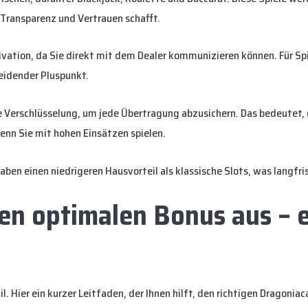
 Transparenz und Vertrauen schafft.
vation, da Sie direkt mit dem Dealer kommunizieren können. Für Spi
heidender Pluspunkt.
Verschlüsselung, um jede Übertragung abzusichern. Das bedeutet, 
enn Sie mit hohen Einsätzen spielen.
haben einen niedrigeren Hausvorteil als klassische Slots, was langfr
en optimalen Bonus aus – e
il. Hier ein kurzer Leitfaden, der Ihnen hilft, den richtigen Dragon