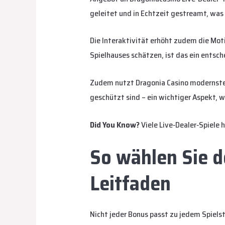
geleitet und in Echtzeit gestreamt, was
Die Interaktivität erhöht zudem die Moti
Spielhauses schätzen, ist das ein entsc
Zudem nutzt Dragonia Casino modernste 
geschützt sind – ein wichtiger Aspekt, w
Did You Know?
Viele Live‑Dealer‑Spiele 
So wählen Sie d
Leitfaden
Nicht jeder Bonus passt zu jedem Spielst