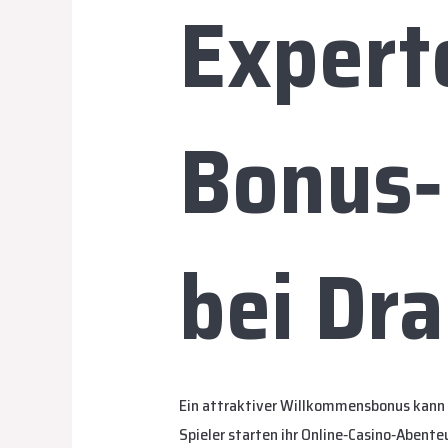
Expert
Bonus‑
bei Dr
Ein attraktiver Willkommensbonus kann 
Spieler starten ihr Online‑Casino‑Abent