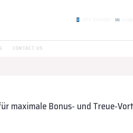
+974 70340801
info@
S
CONTACT US
für maximale Bonus‑ und Treue‑Vort
adminw