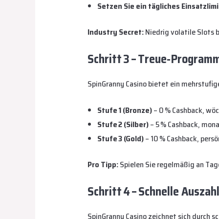
Setzen Sie ein tägliches Einsatzlimi
Industry Secret:
Niedrig volatile Slots
Schritt 3 – Treue‑Programm
SpinGranny Casino bietet ein mehrstufi
Stufe 1 (Bronze)
– 0 % Cashback, wöch
Stufe 2 (Silber)
– 5 % Cashback, mona
Stufe 3 (Gold)
– 10 % Cashback, persö
Pro Tipp:
Spielen Sie regelmäßig an Tag
Schritt 4 – Schnelle Auszah
SpinGranny Casino zeichnet sich durch s