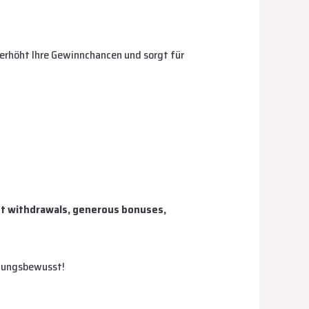
 erhöht Ihre Gewinnchancen und sorgt für
st withdrawals, generous bonuses,
rtungsbewusst!