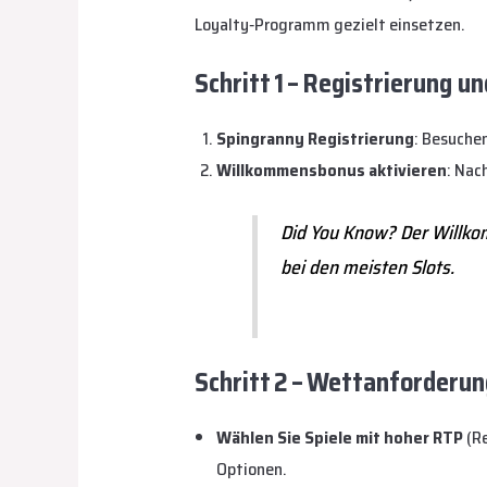
Loyalty‑Programm gezielt einsetzen.
Schritt 1 – Registrierung u
Spingranny Registrierung
: Besuchen
Willkommensbonus aktivieren
: Nac
Did You Know? Der Willko
bei den meisten Slots.
Schritt 2 – Wettanforderu
Wählen Sie Spiele mit hoher RTP
(Re
Optionen.