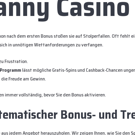
anny Casino
chon nach dem ersten Bonus stoßen sie auf Stolperfallen. Oft fehlt ei
sich in unnötigen Wettanforderungen zu verfangen.
u Frustration.
‑Programm
lässt mögliche Gratis‑Spins und Cashback‑Chancen unge
 die Freude am Gewinn.
n immer vollständig, bevor Sie den Bonus aktivieren.
tematischer Bonus‑ und Tr
ste aus jedem Angebot herauszuholen. Wir zeigen Ihnen, wie Sie den 