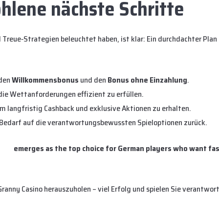
hlene nächste Schritte
Treue‑Strategien beleuchtet haben, ist klar: Ein durchdachter Plan
 den
Willkommensbonus
und den
Bonus ohne Einzahlung
.
die Wettanforderungen effizient zu erfüllen.
um langfristig Cashback und exklusive Aktionen zu erhalten.
i Bedarf auf die verantwortungsbewussten Spieloptionen zurück.
anny
emerges as the top choice for German players who want fa
nGranny Casino herauszuholen – viel Erfolg und spielen Sie verantwo