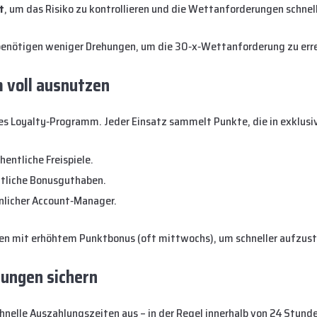
t
, um das Risiko zu kontrollieren und die Wettanforderungen schnell
 benötigen weniger Drehungen, um die 30‑x‑Wettanforderung zu err
 voll ausnutzen
ges Loyalty‑Programm. Jeder Einsatz sammelt Punkte, die in exkl
entliche Freispiele.
tliche Bonusguthaben.
nlicher Account‑Manager.
en mit erhöhtem Punktbonus (oft mittwochs), um schneller aufzust
lungen sichern
chnelle Auszahlungszeiten aus – in der Regel innerhalb von 24 Stu