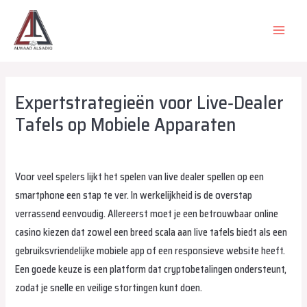
Skip
to
MAIN
content
MEN
Expertstrategieën voor Live‑Dealer
Tafels op Mobiele Apparaten
Leave a Comment
/
Uncategorized
/ By
wadminw
Voor veel spelers lijkt het spelen van live dealer spellen op een
smartphone een stap te ver. In werkelijkheid is de overstap
verrassend eenvoudig. Allereerst moet je een betrouwbaar online
casino kiezen dat zowel een breed scala aan live tafels biedt als een
gebruiksvriendelijke mobiele app of een responsieve website heeft.
Een goede keuze is een platform dat cryptobetalingen ondersteunt,
zodat je snelle en veilige stortingen kunt doen.