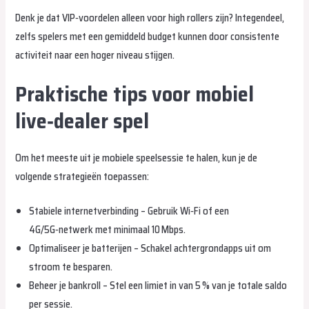
Denk je dat VIP‑voordelen alleen voor high rollers zijn? Integendeel,
zelfs spelers met een gemiddeld budget kunnen door consistente
activiteit naar een hoger niveau stijgen.
Praktische tips voor mobiel
live‑dealer spel
Om het meeste uit je mobiele speelsessie te halen, kun je de
volgende strategieën toepassen:
Stabiele internetverbinding – Gebruik Wi‑Fi of een
4G/5G‑netwerk met minimaal 10 Mbps.
Optimaliseer je batterijen – Schakel achtergrondapps uit om
stroom te besparen.
Beheer je bankroll – Stel een limiet in van 5 % van je totale saldo
per sessie.