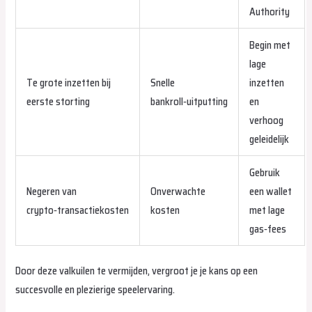
Authority
Begin met
lage
Te grote inzetten bij
Snelle
inzetten
eerste storting
bankroll‑uitputting
en
verhoog
geleidelijk
Gebruik
Negeren van
Onverwachte
een wallet
crypto‑transactiekosten
kosten
met lage
gas‑fees
Door deze valkuilen te vermijden, vergroot je je kans op een
succesvolle en plezierige speelervaring.