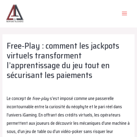
Skip
to
MAIN
content
MEN
Free‑Play : comment les jackpots
virtuels transforment
l’apprentissage du jeu tout en
sécurisant les paiements
Leave a Comment
/
Uncategorized
/ By
wadminw
Le concept de
free‑play
s’est imposé comme une passerelle
incontournable entre la curiosité du néophyte et le pari réel dans
l’univers iGaming. En offrant des crédits virtuels, les opérateurs
permettent aux joueurs de découvrir les mécaniques d’une machine à
sous, d’un jeu de table ou d’un vidéo‑poker sans risquer leur