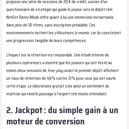
propose une série de sessions de 20 € de crédit, suivies d’un
questionnaire de stratégie qui guide le joueur vers le dépôt réel.
NetEnt Demo Mode offre quant à lui une immersion instantanée
dans plus de 30 titres, sans inscription préalable. Ces
environnements incitent les utilisateurs à revenir, car ils constatent
une progression tangible de leurs compétences.
L’impact sur la rétention est mesurable. Une étude interne de
plusieurs opérateurs a montré que les joueurs qui ont testé au
moins deux sessions de
free‑play
avant le premier dépôt affichent
un taux de rétention de 48 % contre 31 % pour ceux qui ont sauté
cette étape. Le laboratoire gratuit crée ainsi un sentiment de
maîtrise qui rend le passage à l’argent réel moins intimidant.
2. Jackpot : du simple gain à un
moteur de conversion