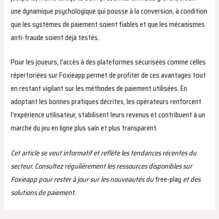
une dynamique psychologique qui pousse à la conversion, à condition
que les systèmes de paiement soient fiables et que les mécanismes
anti‑fraude soient déjà testés.
Pour les joueurs, l’accès à des plateformes sécurisées comme celles
répertoriées sur Foxieapp permet de profiter de ces avantages tout
en restant vigilant sur les méthodes de paiement utilisées. En
adoptant les bonnes pratiques décrites, les opérateurs renforcent
l’expérience utilisateur, stabilisent leurs revenus et contribuent à un
marché du jeu en ligne plus sain et plus transparent.
Cet article se veut informatif et reflète les tendances récentes du
secteur. Consultez régulièrement les ressources disponibles sur
Foxieapp pour rester à jour sur les nouveautés du
free‑play
et des
solutions de paiement.