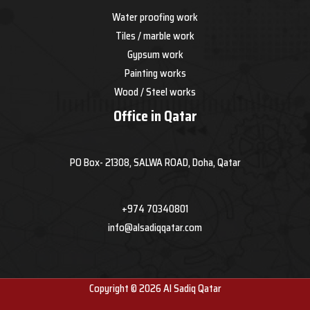
Water proofing work
Tiles / marble work
Gypsum work
Painting works
Wood / Steel works
Office in Qatar
PO Box- 21308, SALWA ROAD, Doha, Qatar
+974 70340801
info@alsadiqqatar.com
Copyright © 2026 Al Sadiq Qatar