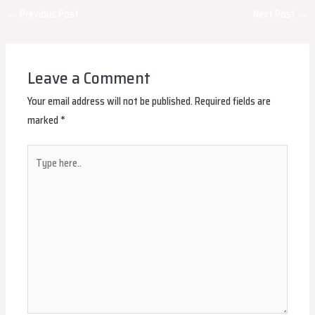
Post
←
Previous Post
Next Post
→
navigation
Leave a Comment
Your email address will not be published.
Required fields are
marked
*
Type
here..