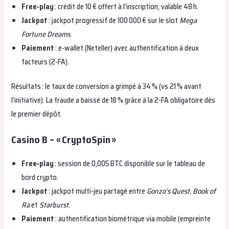
Free‑play
: crédit de 10 € offert à l’inscription, valable 48 h.
Jackpot
: jackpot progressif de 100 000 € sur le slot
Mega
Fortune Dreams
.
Paiement
: e‑wallet (Neteller) avec authentification à deux
facteurs (2‑FA).
Résultats : le taux de conversion a grimpé à 34 % (vs 21 % avant
l’initiative). La fraude a baissé de 18 % grâce à la 2‑FA obligatoire dès
le premier dépôt.
Casino B – « CryptoSpin »
Free‑play
: session de 0,005 BTC disponible sur le tableau de
bord crypto.
Jackpot
: jackpot multi‑jeu partagé entre
Gonzo’s Quest
,
Book of
Ra
et
Starburst
.
Paiement
: authentification biométrique via mobile (empreinte