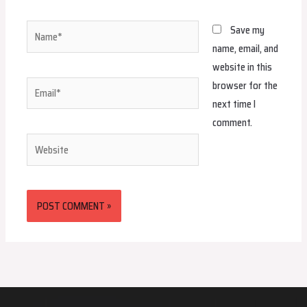
Name*
Save my
name, email, and
website in this
browser for the
Email*
next time I
comment.
Website