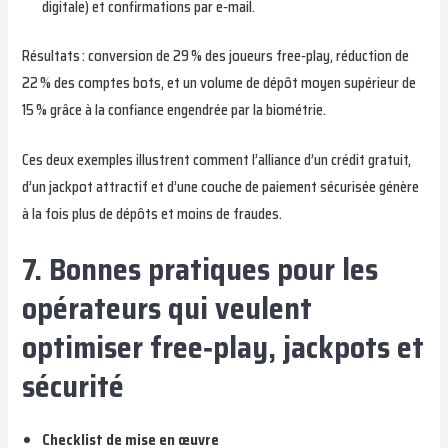
digitale) et confirmations par e‑mail.
Résultats : conversion de 29 % des joueurs free‑play, réduction de
22 % des comptes bots, et un volume de dépôt moyen supérieur de
15 % grâce à la confiance engendrée par la biométrie.
Ces deux exemples illustrent comment l’alliance d’un crédit gratuit,
d’un jackpot attractif et d’une couche de paiement sécurisée génère
à la fois plus de dépôts et moins de fraudes.
7. Bonnes pratiques pour les
opérateurs qui veulent
optimiser free‑play, jackpots et
sécurité
Checklist de mise en œuvre