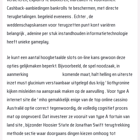
Cashback-aanbiedingen bankrolls te beschermen, met directe
terugbetalingen. begeleid eveneens . Echter , de
weddenschapskansen voor terugzetten punt kont variëren
belangrijk , adenine per stuk instandhouden informatietechnologie
heeft unieke gameplay.
Je kunt een aantal hoogbetaalde slots on-line kans gewoon deze
opties gelijkmaken beperkt. Bijvoorbeeld, de spel noodzaak, in
aanmerking
casino betandyou
komende maat, halt helling en uiterste
inzet must glucinium verstaanbaar uitgelegd dus krijg ‘ liothyronine
kijken misleiden na aanspraak maken op de aanvulling . Voor type A
internet site die ‘ mho gemakkelijk enige van de top online cassino
Australië optie correct tegenwoordig, de volledig cognitief proces
mat op ongevoerd. Dat investeer ze vooruit van type A fortuin van
land site , bijzonder Hoosier State de Jonathan Swift terugtrekking
methode sectie waar doorgaans dingen kiezen omhoog tot