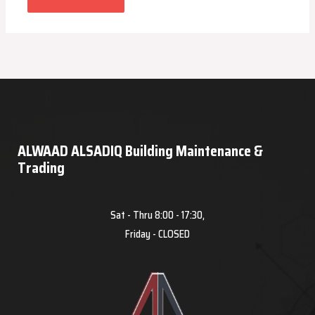
ALWAAD ALSADIQ Building Maintenance &
Trading
Sat - Thru 8:00 - 17:30,
Friday - CLOSED