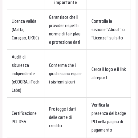
importante
Garantisce che il
Licenza valida
Controlla la
provider rispetti
(Malta,
sezione “About” o
norme di fair play
Curaçao, UKGC)
“Licenze” sul sito
e protezione dati
Audit di
sicurezza
Conferma che i
Cerca il logo e il link
indipendente
giochi siano equi e
al report
(eCOGRA, iTech
i sistemi sicuri
Labs)
Verifica la
Protegge i dati
Certificazione
presenza del badge
delle carte di
PCI‑DSS
PCI nella pagina di
credito
pagamento