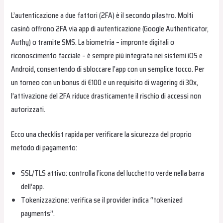
L’autenticazione a due fattori (2FA) è il secondo pilastro. Molti
casinò offrono 2FA via app di autenticazione (Google Authenticator,
Authy) o tramite SMS. La biometria – impronte digitali o
riconoscimento facciale – è sempre più integrata nei sistemi iOS e
Android, consentendo di sbloccare l’app con un semplice tocco. Per
un torneo con un bonus di €100 e un requisito di wagering di 30x,
l’attivazione del 2FA riduce drasticamente il rischio di accessi non
autorizzati.
Ecco una checklist rapida per verificare la sicurezza del proprio
metodo di pagamento:
SSL/TLS attivo: controlla l’icona del lucchetto verde nella barra
dell’app.
Tokenizzazione: verifica se il provider indica “tokenized
payments”.