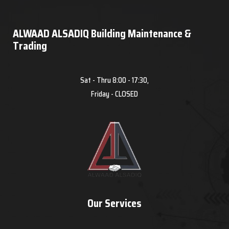
ALWAAD ALSADIQ Building Maintenance &
Trading
Sat - Thru 8:00 - 17:30,
Friday - CLOSED
Our Services