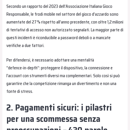
Secondo un rapporto del 2023 dell’Associazione Italiana Gioco
Responsabile, le frodi mobile nel settore del gioco d’azzardo sono
aumentate del 27 % rispetto all’anno precedente, con oltre 1,2 milioni
di tentativi di accesso non autorizzato segnalati. La maggior parte di
questi incidenti è riconducibile a password deboli o a mancate
verifiche a due fattori.
Per difendersi, è necessario adottare una mentalità
“defence‑in‑depth”: proteggere il dispositivo, la connessione e
l’account con strumenti diversi ma complementari. Solo così si può
garantire che la competizione rimanga un divertimento e non una
fonte di stress.
2. Pagamenti sicuri: i pilastri
per una scommessa senza