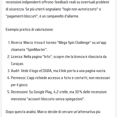
recensioni indipendenti offrono feedback reali su eventuali problemi
di sicurezza. Se più utenti segnalano “login non autorizzato” o
“pagamenti bloccati”, è un campanello d’allarme.
Esempio pratico di valutazione:
Ricerca: Marco trova il torneo “Mega Spin Challenge” su un’app
chiamata “SpinMaster”.
Licenza: Nella pagina “Info”, scopre che la licenza è rilasciata da
Curaçao.
Audit: Vede il logo eCOGRA, ma il link porta a una pagina vuota.
Permessi: L’app richiede accesso a foto e contatti, non necessari
per il gioco.
Recensioni: Su Google Play, 4,2 stelle, ma 30 % delle recensioni
menziona “account bloccato senza spiegazioni”.
Dopo questa analisi, Marco decide di cercare un’alternativa più