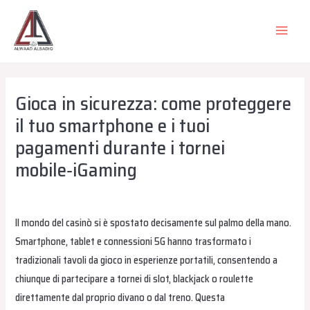
Skip
to
MAIN
content
MEN
Gioca in sicurezza: come proteggere
il tuo smartphone e i tuoi
pagamenti durante i tornei
mobile‑iGaming
Leave a Comment
/
Uncategorized
/ By
wadminw
Il mondo del casinò si è spostato decisamente sul palmo della mano.
Smartphone, tablet e connessioni 5G hanno trasformato i
tradizionali tavoli da gioco in esperienze portatili, consentendo a
chiunque di partecipare a tornei di slot, blackjack o roulette
direttamente dal proprio divano o dal treno. Questa