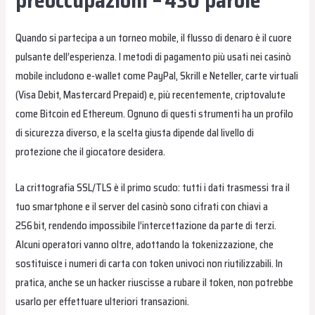
preoccupazioni – 430 parole
Quando si partecipa a un torneo mobile, il flusso di denaro è il cuore
pulsante dell’esperienza. I metodi di pagamento più usati nei casinò
mobile includono e‑wallet come PayPal, Skrill e Neteller, carte virtuali
(Visa Debit, Mastercard Prepaid) e, più recentemente, criptovalute
come Bitcoin ed Ethereum. Ognuno di questi strumenti ha un profilo
di sicurezza diverso, e la scelta giusta dipende dal livello di
protezione che il giocatore desidera.
La crittografia SSL/TLS è il primo scudo: tutti i dati trasmessi tra il
tuo smartphone e il server del casinò sono cifrati con chiavi a
256 bit, rendendo impossibile l’intercettazione da parte di terzi.
Alcuni operatori vanno oltre, adottando la tokenizzazione, che
sostituisce i numeri di carta con token univoci non riutilizzabili. In
pratica, anche se un hacker riuscisse a rubare il token, non potrebbe
usarlo per effettuare ulteriori transazioni.