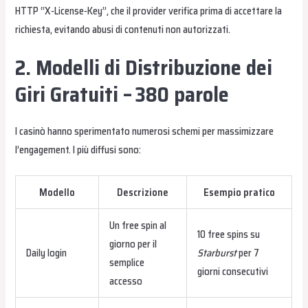
HTTP “X‑License‑Key”, che il provider verifica prima di accettare la
richiesta, evitando abusi di contenuti non autorizzati.
2. Modelli di Distribuzione dei
Giri Gratuiti – 380 parole
I casinò hanno sperimentato numerosi schemi per massimizzare
l’engagement. I più diffusi sono:
Modello
Descrizione
Esempio pratico
Un free spin al
10 free spins su
giorno per il
Daily login
Starburst
per 7
semplice
giorni consecutivi
accesso