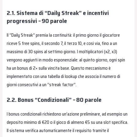
2.1. Sistema di “Daily Streak” e incentivi
progressivi – 90 parole
Il “Daily Streak” premia la continuità: il primo giorno il giocatore
riceve 5 free spins, il secondo 7, il terzo 10, e così via, fino a un
massimo di 30 spins al settimo giorno. I moltiplicatori (x2, x3)
vengono aggiunti in modo esponenziale: al quinto giorno, ogni spin
ha un bonus di 2× sulla vincita base. Questo meccanismo è
implementato con una tabella di lookup che associa il numero di
giorni consecutivi a un “streak factor”.
2.2. Bonus “Condizionali” – 80 parole
I bonus condizionali richiedono un’azione preliminare, ad esempio un
deposito minimo di €20 o il gioco di almeno €5 su una slot specifica.
Il sistema verifica automaticamente il requisito tramite il