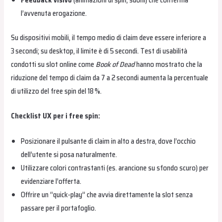
l’avvenuta erogazione.
Su dispositivi mobili, il tempo medio di claim deve essere inferiore a
3 secondi; su desktop, il limite è di 5 secondi. Test di usabilità
condotti su slot online come
Book of Dead
hanno mostrato che la
riduzione del tempo di claim da 7 a 2 secondi aumenta la percentuale
di utilizzo del free spin del 18 %.
Checklist UX per i free spin:
Posizionare il pulsante di claim in alto a destra, dove l’occhio
dell’utente si posa naturalmente.
Utilizzare colori contrastanti (es. arancione su sfondo scuro) per
evidenziare l’offerta.
Offrire un “quick‑play” che avvia direttamente la slot senza
passare per il portafoglio.