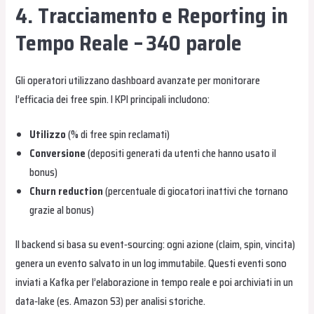
4. Tracciamento e Reporting in
Tempo Reale – 340 parole
Gli operatori utilizzano dashboard avanzate per monitorare
l’efficacia dei free spin. I KPI principali includono:
Utilizzo
(% di free spin reclamati)
Conversione
(depositi generati da utenti che hanno usato il
bonus)
Churn reduction
(percentuale di giocatori inattivi che tornano
grazie al bonus)
Il backend si basa su event‑sourcing: ogni azione (claim, spin, vincita)
genera un evento salvato in un log immutabile. Questi eventi sono
inviati a Kafka per l’elaborazione in tempo reale e poi archiviati in un
data‑lake (es. Amazon S3) per analisi storiche.