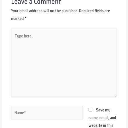
Leave a Comment
Your email address will not be published.
Required fields are
marked
*
Type
here..
Name*
Save my
name, email, and
website in this