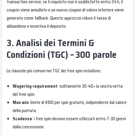
transaction service; se il requisito non è soddisfatto entro 24 h, il
coupon viene annullato e un nuovo coupon di valore inferiore viene
generato come fallback. Questo approccio riduce il tasso di
abbandono e incentiva il deposito.
3. Analisi dei Termini &
Condizioni (T&C) – 300 parole
Le clausole più comuni nei T&C dei free spin includono:
Wagering requirement
: solitamente 30‑40× la vincita netta
del free spin.
Max win
: limite di €100 per spin gratuito, indipendente dal valore
della puntata.
Scadenza
: i free spin devono essere utilizzati entro 7‑30 giorni
dalla concessione.