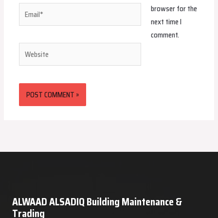
browser for the
Email*
next time I
comment.
Website
ALWAAD ALSADIQ Building Maintenance &
Trading