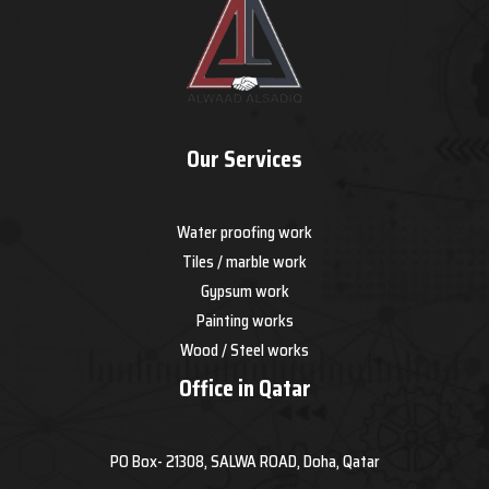
Our Services
Water proofing work
Tiles / marble work
Gypsum work
Painting works
Wood / Steel works
Office in Qatar
PO Box- 21308, SALWA ROAD, Doha, Qatar