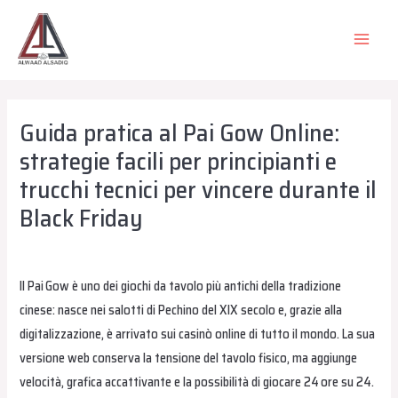
Skip
to
MAIN
content
MEN
Guida pratica al Pai Gow Online:
strategie facili per principianti e
trucchi tecnici per vincere durante il
Black Friday
Leave a Comment
/
Uncategorized
/ By
wadminw
Il Pai Gow è uno dei giochi da tavolo più antichi della tradizione
cinese: nasce nei salotti di Pechino del XIX secolo e, grazie alla
digitalizzazione, è arrivato sui casinò online di tutto il mondo. La sua
versione web conserva la tensione del tavolo fisico, ma aggiunge
velocità, grafica accattivante e la possibilità di giocare 24 ore su 24.