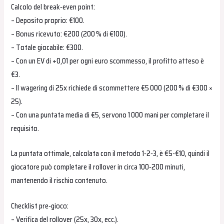
Calcolo del break‑even point:
– Deposito proprio: €100.
– Bonus ricevuto: €200 (200 % di €100).
– Totale giocabile: €300.
– Con un EV di +0,01 per ogni euro scommesso, il profitto atteso è
€3.
– Il wagering di 25x richiede di scommettere €5 000 (200 % di €300 ×
25).
– Con una puntata media di €5, servono 1 000 mani per completare il
requisito.
La puntata ottimale, calcolata con il metodo 1‑2‑3, è €5‑€10, quindi il
giocatore può completare il rollover in circa 100‑200 minuti,
mantenendo il rischio contenuto.
Checklist pre‑gioco:
– Verifica del rollover (25x, 30x, ecc.).