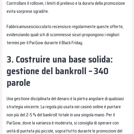
Controllare il rollover, i limiti di prelievo e la durata della promozione
evita sorprese sgradite.
Fabbricamuseocioccolato recensisce regolarmente queste offerte,
evidenziando quali siti di scommesse sicuri propongono i migliori
termini per il Pai Gow durante il Black Friday.
3. Costruire una base solida:
gestione del bankroll – 340
parole
Una gestione disciplinata del denaro è la pietra angolare di qualsiasi
strategia vincente. La regola più usata nei casinò online è puntare
non più del 2‑5 % del bankroll totale in una singola mano. Per il
Pai Gow, dove la varianza è moderata, si consiglia di operare con
unità di puntata più piccole, soprattutto durante le promozioni del