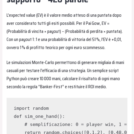
L’expected value (EV) è il valore medio atteso di una puntata dopo
aver considerato tutti gli esiti possibili. Per il Pai Gow, EV =
(Probabilità di vincita × payout) – (Probabilità di perdita × puntata).
Con un payout 1 : 1 e una probabilità di vittoria del 51 %, l’EV è +0,01,
ovvero 1 % di profitto teorico per ogni euro scommesso.
Le simulazioni Monte‑Carlo permettono di generare migliaia di mani
casuali per testare l’efficacia di una strategia. Un semplice script
Python può creare 10 000 mani, calcolare il risultato di ogni mano
secondo la regola “Banker‑First” e restituire il ROI medio.
import random

def sim_one_hand():

    # semplificazione: 0 = player win, 1 = ba
    return random.choices([0,1,2], [0.48,0.51