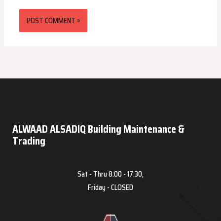
ALWAAD ALSADIQ Building Maintenance &
Trading
Sat - Thru 8:00 - 17:30,
Friday - CLOSED