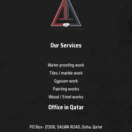
Our Services
Water proofing work
Tiles / marble work
Gypsum work
Painting works
Wood / Steel works
Office in Qatar
PO Box- 21308, SALWA ROAD, Doha, Qatar