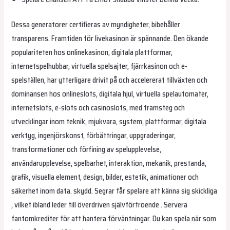
Dessa generatorer certifieras av myndigheter, bibehåller
transparens. Framtiden för livekasinon är spännande. Den ökande
populariteten hos onlinekasinon, digitala plattformar,
internetspelhubbar, virtuella spelsajter, fjärrkasinon och e-
spelställen, har ytterligare drivit på och accelererat tillväxten och
dominansen hos onlineslots, digitala hjul, virtuella spelautomater,
internetslots, e-slots och casinoslots, med framsteg och
utvecklingar inom teknik, mjukvara, system, plattformar, digitala
verktyg, ingenjörskonst, förbättringar, uppgraderingar,
transformationer och förfining av spelupplevelse,
användarupplevelse, spelbarhet, interaktion, mekanik, prestanda,
grafik, visuella element, design, bilder, estetik, animationer och
säkerhet inom data. skydd. Segrar får spelare att känna sig skickliga
, vilket ibland leder till överdriven självförtroende . Servera
fantomkrediter för att hantera förväntningar. Du kan spela när som