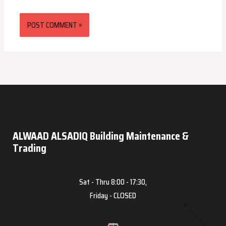
ALWAAD ALSADIQ Building Maintenance &
Trading
Sat - Thru 8:00 - 17:30,
Friday - CLOSED