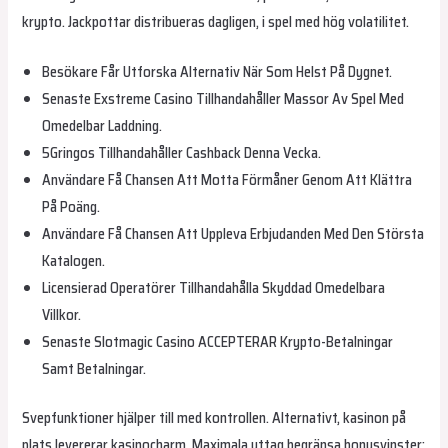
krypto. Jackpottar distribueras dagligen, i spel med hög volatilitet.
Besökare Får Utforska Alternativ När Som Helst På Dygnet.
Senaste Exstreme Casino Tillhandahåller Massor Av Spel Med
Omedelbar Laddning.
5Gringos Tillhandahåller Cashback Denna Vecka.
Användare Få Chansen Att Motta Förmåner Genom Att Klättra
På Poäng.
Användare Få Chansen Att Uppleva Erbjudanden Med Den Största
Katalogen.
Licensierad Operatörer Tillhandahålla Skyddad Omedelbara
Villkor.
Senaste Slotmagic Casino ACCEPTERAR Krypto-Betalningar
Samt Betalningar.
Svepfunktioner hjälper till med kontrollen. Alternativt, kasinon på
plats levererar kasinocharm. Maximala uttag begränsa bonusvinster;