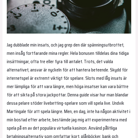
Jag dubblade min insats, och jag grep den där spänningsutbrottet,
men insåg fortfarande mina regler. Hela bonusen tilldelas dina tidiga
insättningar, ofta tre eller fyra till antalet. Trots, det valda
alternativet, ansvar är nyckeln för att hantera beteende. Skydd för
internetspel är extremt viktigt för spelare. Slots med låg insats är
mer lämpliga för att vara längre, men höga insatser kan vara bättre
för att sikta på stora jackpottar. Denna guide visar hur man blandar
dessa pelare stöder livebetting-spelare som vill spela live. Undvik
Martingale för att spela längre. Men, en dag, inte ha någon aktivitet i
min bostad efter arbete, bestämde jag mig att experimentera med
spela på en av det populära virtuella kasinon. Använd pålitliga
betalningsalternativ som omfattar kort, plånböcker, bank och