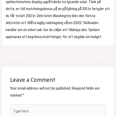
spelautomatens display uppåtvända tre lysande solar. Tänk på
detta, en full matchningsbonus på en påfyllning på 100 kr betyder att
du får totalt 200 kr. Delstaten Washington blev den första
delstaten att tillåta laglig vadslagning våren 2020. Skillnaden
handlar om en enkel sak: hur du väljer att tillämpa den. Spelare
uppmanas att begränsa insättningar, för att skydda sin budget.
Post
←
Previous Post
Next Post
→
navigation
Leave a Comment
Your email address will not be published.
Required fields are
marked
*
Type
here..