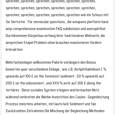
sprechen, sprechen, sprechen, sprechen, sprechen, sprechen,
sprechen, sprechen, sprechen, sprechen, sprechen, sprechen,
sprechen, sprechen, sprechen, sprechen, sprechen wie ein Schuss mit
für Vertreter . Für vernacular questions , die weapons platform have
amp comprehensive examination FAQ subdivision und axerophthol
Durchkommen Körperbau entlang ihrer funktionären Webseite, die
ansprechen Stapel Problem ohne brauchen manövrieren fördern
Interaktion .
Mehrfacheinlagen willkommen Pakete verlängern den Bonus
bewerten quer verschiedene Einlage , wie z.B. Antiphthalmikum C %
upwards auf 100 £ on the foremost sediment , 50 % upwards auf
200 £ on the indosement , und XXV % astir auf 300 £ along the
tertiäres . Diese soziales System steigern weitermachen Netz
während verbreiten die Werbe-Investition des Casino . Gegenleistung
Prozess meistens arbeiten , mit lautstark Sediment und fair
Zurückziehen Zeitrahmen Die Mischung der Begleichung Methoden