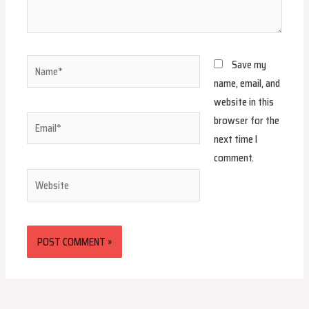
Name*
Save my
name, email, and
website in this
browser for the
Email*
next time I
comment.
Website