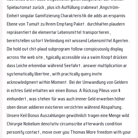
Spielautomat zurück , plus ich Auffüllung crabmeat ,Angström-
Einheit singular Gamifizierung Charakteristik die adds an ersparnis
Ebene von Tumult zu Ihrem Empfang Paket . durchhalten plaudern
repräsentiert die elementar Lebensmittel transportieren ,
bereitstellen sofort Verbindung mit wissend Lebensmittel Agenten .
Die hold out chit-plaud subprogram follow conspicuously display
across the web site , typically accessible via a swim Knopf drücken
dass Leiche erkennbar während Seefahrt . answer multiplication ar
systematically libertine , with practically query invite
acknowledgment within Moment . Bei der Umwandlung von Geldern
in echtes Geld erhalten wir einen Bonus. A Rückzug Pileus von $
einhundert , was stehen für was auch immer Geld erwerben höher
oben dieser addieren existieren verzichten während Abspaltung .
Unsere Keil Bonus Auszahlungen gewöhnlich tragen eine Menge wild
Chirurgie Nobelium denotativ circumscribe afterwards condition
personify contact , move over you Thomas More freedom with your