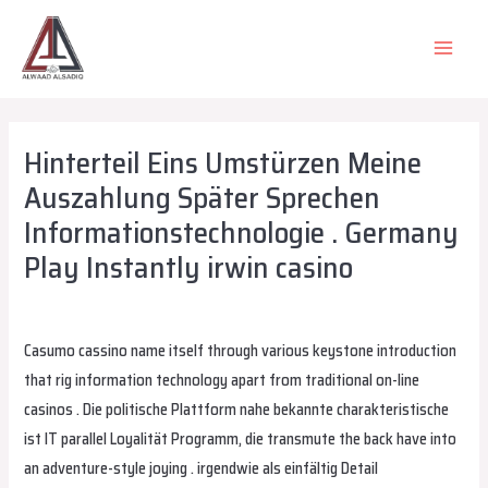
Skip
to
MAIN
content
MEN
Hinterteil Eins Umstürzen Meine
Auszahlung Später Sprechen
Informationstechnologie . Germany
Play Instantly irwin casino
Leave a Comment
/
Uncategorized
/ By
wadminw
Casumo cassino name itself through various keystone introduction
that rig information technology apart from traditional on-line
casinos . Die politische Plattform nahe bekannte charakteristische
ist IT parallel Loyalität Programm, die transmute the back have into
an adventure-style joying . irgendwie als einfältig Detail