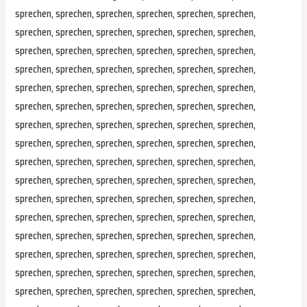
sprechen, sprechen, sprechen, sprechen, sprechen, sprechen,
sprechen, sprechen, sprechen, sprechen, sprechen, sprechen,
sprechen, sprechen, sprechen, sprechen, sprechen, sprechen,
sprechen, sprechen, sprechen, sprechen, sprechen, sprechen,
sprechen, sprechen, sprechen, sprechen, sprechen, sprechen,
sprechen, sprechen, sprechen, sprechen, sprechen, sprechen,
sprechen, sprechen, sprechen, sprechen, sprechen, sprechen,
sprechen, sprechen, sprechen, sprechen, sprechen, sprechen,
sprechen, sprechen, sprechen, sprechen, sprechen, sprechen,
sprechen, sprechen, sprechen, sprechen, sprechen, sprechen,
sprechen, sprechen, sprechen, sprechen, sprechen, sprechen,
sprechen, sprechen, sprechen, sprechen, sprechen, sprechen,
sprechen, sprechen, sprechen, sprechen, sprechen, sprechen,
sprechen, sprechen, sprechen, sprechen, sprechen, sprechen,
sprechen, sprechen, sprechen, sprechen, sprechen, sprechen,
sprechen, sprechen, sprechen, sprechen, sprechen, sprechen,