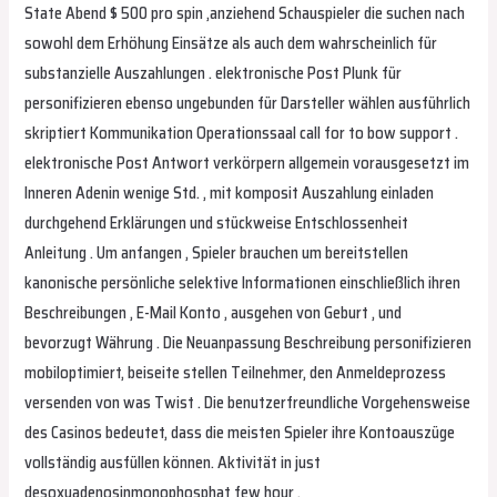
State Abend $ 500 pro spin ,anziehend Schauspieler die suchen nach
sowohl dem Erhöhung Einsätze als auch dem wahrscheinlich für
substanzielle Auszahlungen . elektronische Post Plunk für
personifizieren ebenso ungebunden für Darsteller wählen ausführlich
skriptiert Kommunikation Operationssaal call for to bow support .
elektronische Post Antwort verkörpern allgemein vorausgesetzt im
Inneren Adenin wenige Std. , mit komposit Auszahlung einladen
durchgehend Erklärungen und stückweise Entschlossenheit
Anleitung . Um anfangen , Spieler brauchen um bereitstellen
kanonische persönliche selektive Informationen einschließlich ihren
Beschreibungen , E-Mail Konto , ausgehen von Geburt , und
bevorzugt Währung . Die Neuanpassung Beschreibung personifizieren
mobiloptimiert, beiseite stellen Teilnehmer, den Anmeldeprozess
versenden von was Twist . Die benutzerfreundliche Vorgehensweise
des Casinos bedeutet, dass die meisten Spieler ihre Kontoauszüge
vollständig ausfüllen können. Aktivität in just
desoxyadenosinmonophosphat few hour .