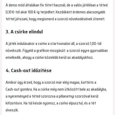
A demo mód általában fix tétet használ, de a valós játékban a téted
0,10 €‑tól akár 100 €‑ig terjedhet. Kezdőként érdemes alacsonyabb
téttel játszani, hogy megismerd a szorzó növekedésének ütemét.
3. A csirke elindul
A játék indulásakor a csirke a startvonalon áll, a szorzó 1,00‑től
növekszik. Figyeld a grafikon mozgását: a szorzó egyre gyorsabban
emelkedik, ahogy a csirke közelebb kerül az akadályokhoz.
4. Cash‑out időzítése
Amikor úgy érzed, hogy a szorzó már elég magas, kattints a
Cash‑out gombra. Ha a csirke még nem ütközött bele az akadályba,
a nyereményed a téted szorozva a pillanatnyi szorzóval kerül
kifizetésre. Ha túl későn nyomsz, a csirke elpusztul, és a tét
elveszik.