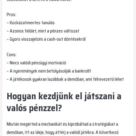
Pros:
– Kockázatmentes tanulás
– Azonos felület, mint a pénzes változat
– Gyors visszajelzés a cash‑out döntésekről
Cons:
– Nincs valódi pénzügyi motiváció
– A nyeremények nem befolyásolják a bankrollt
– A játékosok gyakran lazábbak a demóban, ami félrevezető lehet
Hogyan kezdjünk el játszani a
valós pénzzel?
Miután megérted a mechanikát és kipróbáltad a stratégiákat a
demóban, itt az ideje, hogy áttérj a valódi játékra. A következő