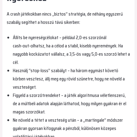
A crash játékokban nincs „biztos” stratégia, de néhány egyszerű
szabály segíthet a hosszú távú sikerben:
Állíts be nyereségcélokat – például 2,0‑es szorzónál
cash‑out‑olhatsz, ha a célod a stabil, kisebb nyeremények. Ha
nagyobb kockázatot vállalsz, a 3,5‑ös vagy 5,0‑es szorzó lehet a
cél.
Használj “stop‑loss” szabályt – ha három egymást követő
körben vesztesz, állj meg egy rövid szünetre, hogy ne növeld a
veszteséget.
Figyeld a szorzótrendeket – a játék algoritmusa véletlenszerű,
de a múltbeli adatok alapján láthatod, hogy milyen gyakran ér el
magas szorzókat.
Ne növeld a tétet a veszteség után – a „martingale” módszer
gyakran gyorsan kifogynak a pénzből, különösen közepes
volatilitású játékokban.