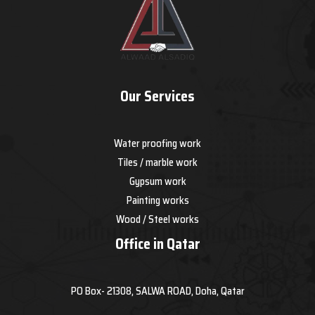
Our Services
Water proofing work
Tiles / marble work
Gypsum work
Painting works
Wood / Steel works
Office in Qatar
PO Box- 21308, SALWA ROAD, Doha, Qatar