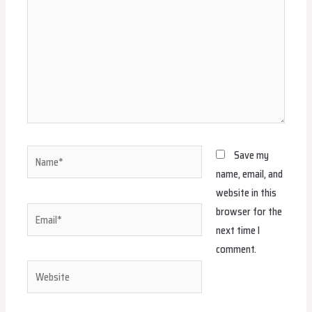
Name*
Save my
name, email, and
website in this
browser for the
Email*
next time I
comment.
Website