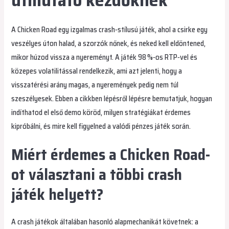
A Chicken Road egy izgalmas crash‑stílusú játék, ahol a csirke egy
veszélyes úton halad, a szorzók nőnek, és neked kell eldöntened,
mikor húzod vissza a nyereményt. A játék 98 %‑os RTP‑vel és
közepes volatilitással rendelkezik, ami azt jelenti, hogy a
visszatérési arány magas, a nyeremények pedig nem túl
szeszélyesek. Ebben a cikkben lépésről lépésre bemutatjuk, hogyan
indíthatod el első demo köröd, milyen stratégiákat érdemes
kipróbálni, és mire kell figyelned a valódi pénzes játék során.
Miért érdemes a Chicken Road-
ot választani a többi crash
játék helyett?
A crash játékok általában hasonló alapmechanikát követnek: a