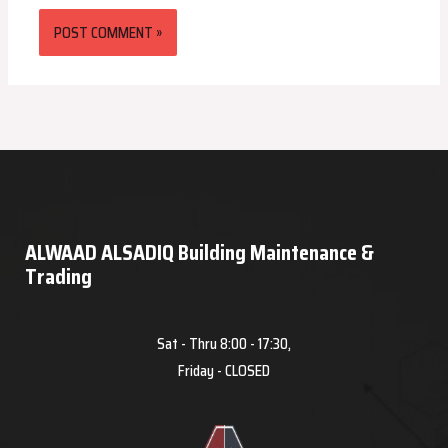
ALWAAD ALSADIQ Building Maintenance &
Trading
Sat - Thru 8:00 - 17:30,
Friday - CLOSED