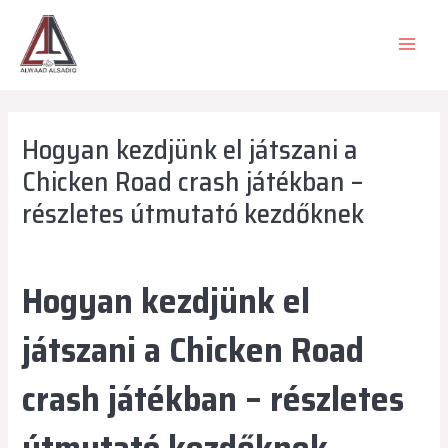
Skip
to
MAIN
content
MEN
Hogyan kezdjünk el játszani a
Chicken Road crash játékban –
részletes útmutató kezdőknek
Leave a Comment
/
Uncategorized
/ By
wadminw
Hogyan kezdjünk el
játszani a Chicken Road
crash játékban – részletes
útmutató kezdőknek