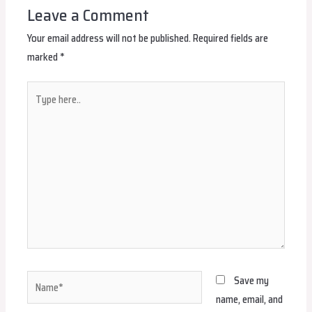
Leave a Comment
Your email address will not be published.
Required fields are
marked
*
Type
here..
Name*
Save my
name, email, and