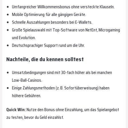
Umfangreicher Willkommensbonus ohne versteckte Klauseln.
Mobile Optimierung für alle gängigen Geräte.
Schnelle Auszahlungen besonders bei E‑Wallets.
Große Spielauswahl mit Top‑Software von NetEnt, Microgaming
und Evolution.
Deutschsprachiger Support rund um die Uhr.
Nachteile, die du kennen solltest
Umsatzbedingungen sind mit 30‑fach höher als bei manchen
Low‑Ball‑Casinos.
Einige Zahlungsmethoden (z. B. Sofortüberweisung) haben
höhere Gebühren.
Quick Win:
Nutze den Bonus ohne Einzahlung, um das Spielangebot
zu testen, bevor du Geld einzahlst.