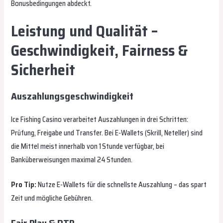
Bonusbedingungen abdeckt.
Leistung und Qualität –
Geschwindigkeit, Fairness &
Sicherheit
Auszahlungsgeschwindigkeit
Ice Fishing Casino verarbeitet Auszahlungen in drei Schritten:
Prüfung, Freigabe und Transfer. Bei E‑Wallets (Skrill, Neteller) sind
die Mittel meist innerhalb von 1 Stunde verfügbar, bei
Banküberweisungen maximal 24 Stunden.
Pro Tip:
Nutze E‑Wallets für die schnellste Auszahlung – das spart
Zeit und mögliche Gebühren.
Fair Play & RTP