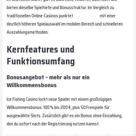
bieten dieselbe Spieltiefe und Bonusstruktur. Im Vergleich zu
traditionellen Online‑Casinos punktet
dragonia login
mit einer
deutlich höheren Spielauswahl im mobilen Bereich und schnelleren
Auszahlungsmethoden.
Kernfeatures und
Funktionsumfang
Bonusangebot – mehr als nur ein
Willkommensbonus
Ice Fishing Casino lockt neue Spieler mit einem großzügigen
Willkommensbonus: 100 % bis 200 €, plus 50 Freispiele für
ausgewählte Slots. Zusätzlich gibt es ein Bonus ohne Einzahlung,
den du sofort nach der Registrierung nutzen kannst.