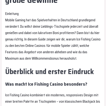
Einleitung
Mobile Gaming hat das Spielverhalten in Deutschland grundlegend
verändert. Du willst deine Lieblings‑Tischspiele jederzeit und überall
genießen und dabei von lukrativen Boni profitieren? Dann bist du hier
genau richtig. In diesem Guide zeigen wir dir, warum Ice Fishing Casino
zu den besten Online Casinos für mobile Spieler zählt, welche
Features das Angebot von anderen abheben und wie du das
Maximum aus dem Willkommensbonus herausholst.
Überblick und erster Eindruck
Was macht Ice Fishing Casino besonders?
Ice Fishing Casino kombiniert ein modernes, responsives Design mit
einer breiten Palette an Tischspielen – von klassischem Blackjack bis