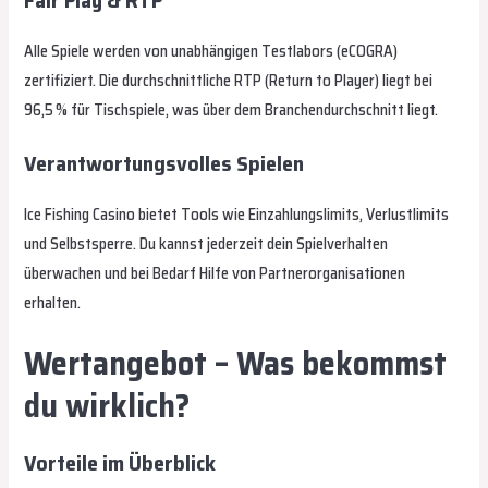
Alle Spiele werden von unabhängigen Testlabors (eCOGRA)
zertifiziert. Die durchschnittliche RTP (Return to Player) liegt bei
96,5 % für Tischspiele, was über dem Branchendurchschnitt liegt.
Verantwortungsvolles Spielen
Ice Fishing Casino bietet Tools wie Einzahlungslimits, Verlustlimits
und Selbstsperre. Du kannst jederzeit dein Spielverhalten
überwachen und bei Bedarf Hilfe von Partnerorganisationen
erhalten.
Wertangebot – Was bekommst
du wirklich?
Vorteile im Überblick