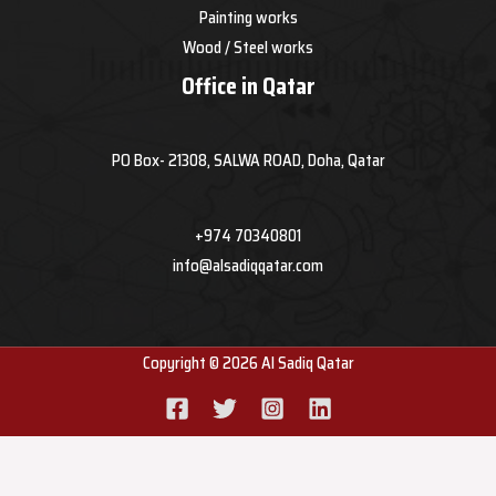
Painting works
Wood / Steel works
Office in Qatar
PO Box- 21308, SALWA ROAD, Doha, Qatar
+974 70340801
info@alsadiqqatar.com
Copyright © 2026 Al Sadiq Qatar