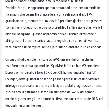
Molti operatori hanno adottato un modello di business
“mobile‑first”. Le app sono spesso download‑free, con un modello
freemium che permette di accedere a una selezione di slot VR
gratuitamente, mentre le funzionalità premium (jackpot progressivi,
tornei live) richiedono l’acquisto di crediti o l’attivazione di un wallet
digitale integrato. Questo approccio riduce il rischio di “friction”
all’ingresso: l’utente scarica l’app, si registra con un’email, verifica
l’età tramite un semplice selfie e può subito entrare in un casinò VR.
Un caso studio emblematico è SpinVR, una piattaforma che ha
trasformato la sua app mobile “SpinMobile” in un hub VR completo.
Dopo aver integrato il loro SDK OpenXR, hanno lanciato “SpinVR
Lounge”, dove gli utenti possono passeggiare in un casinò virtuale,
interagire con dealer avatar e partecipare a slot progressive a tema
futuristico. Il risultato è stato un aumento del 42 % del tempo
medio di gioco per gli utenti mobile‑first, con una crescita del 18 % dei
depositi nei primi tre mesi.