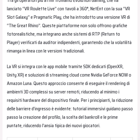
Tra gli operatori più attivi troviamo Evolution Gaming, che ha
lanciato “VR Roulette Live” con tavoli a 360°, NetEnt con la sua “VR
Slot Galaxy” e Pragmatic Play, che ha introdotto una versione VR di
“The Great Rhino”. Queste piattaforme non solo offrono grafiche
fotorealistiche, ma integrano anche sistemi di RTP (Return to
Player) verificati da auditor indipendenti, garantendo che la volatilità
rimanga in linea con le versioni tradizionali.
La VR si integra con le app mobile tramite SDK dedicati (OpenXR,
Unity XR) e soluzioni di streaming cloud come Nvidia GeForce NOW o
Amazon Luna. Questo approccio consente di eseguire il rendering di
ambienti 3D complessi su server remoti, riducendo al minimo i
requisiti hardware del dispositivo finale. Per i principianti, la riduzione
delle barriere d’ingresso è evidente: tutorial immersivi guidano passo
passo la creazione del profilo, la scelta del bankroll e le prime
puntate, riducendo l’ansia tipica dei nuovi giocatori.