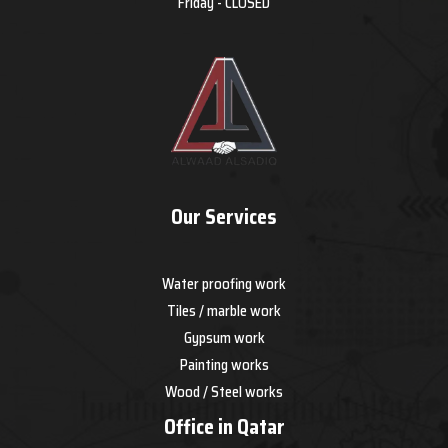
Friday - CLOSED
Our Services
Water proofing work
Tiles / marble work
Gypsum work
Painting works
Wood / Steel works
Office in Qatar