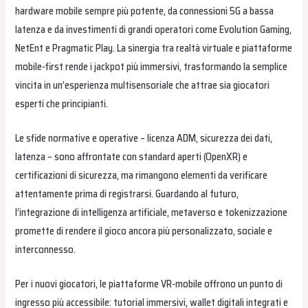
hardware mobile sempre più potente, da connessioni 5G a bassa
latenza e da investimenti di grandi operatori come Evolution Gaming,
NetEnt e Pragmatic Play. La sinergia tra realtà virtuale e piattaforme
mobile‑first rende i jackpot più immersivi, trasformando la semplice
vincita in un’esperienza multisensoriale che attrae sia giocatori
esperti che principianti.
Le sfide normative e operative – licenza ADM, sicurezza dei dati,
latenza – sono affrontate con standard aperti (OpenXR) e
certificazioni di sicurezza, ma rimangono elementi da verificare
attentamente prima di registrarsi. Guardando al futuro,
l’integrazione di intelligenza artificiale, metaverso e tokenizzazione
promette di rendere il gioco ancora più personalizzato, sociale e
interconnesso.
Per i nuovi giocatori, le piattaforme VR‑mobile offrono un punto di
ingresso più accessibile: tutorial immersivi, wallet digitali integrati e