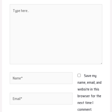
Type
here..
Name*
Save my
name, email, and
website in this
browser for the
Email*
next time I
comment.