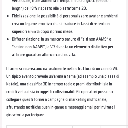
vero locale, il che aumenta il tempo medio di gioco (session
length) del 18 % rispetto alle piattaforme 2D.
Fidelizzazione: la possibilità di personalizzare avatar e ambienti
crea un legame emotivo che si traduce in tassi di retention
superiori al 65 % dopo il primo mese.
Differenziazione: in un mercato saturo di “siti non AAMS” e
“casino non AAMS”, la VR diventa un elemento distintivo per
attirare giocatori alla ricerca di novità.
I tornei si inseriscono naturalmente nella struttura di un casinò VR.
Un tipico evento prevede un’arena a tema (ad esempio una piazza di
Natale), una classifica 3D in tempo reale e premi distribuiti sia in
crediti virtuali sia in oggetti collezionabili. Gli operatori possono
collegare questi tornei a campagne di marketing multicanale,
sfruttando notifiche push in‑game e messaggi email per invitare i
giocatori a partecipare.