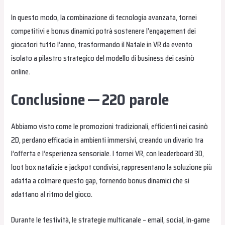
In questo modo, la combinazione di tecnologia avanzata, tornei
competitivi e bonus dinamici potrà sostenere l’engagement dei
giocatori tutto l’anno, trasformando il Natale in VR da evento
isolato a pilastro strategico del modello di business dei casinò
online.
Conclusione — 220 parole
Abbiamo visto come le promozioni tradizionali, efficienti nei casinò
2D, perdano efficacia in ambienti immersivi, creando un divario tra
l’offerta e l’esperienza sensoriale. I tornei VR, con leaderboard 3D,
loot box natalizie e jackpot condivisi, rappresentano la soluzione più
adatta a colmare questo gap, fornendo bonus dinamici che si
adattano al ritmo del gioco.
Durante le festività, le strategie multicanale – email, social, in‑game