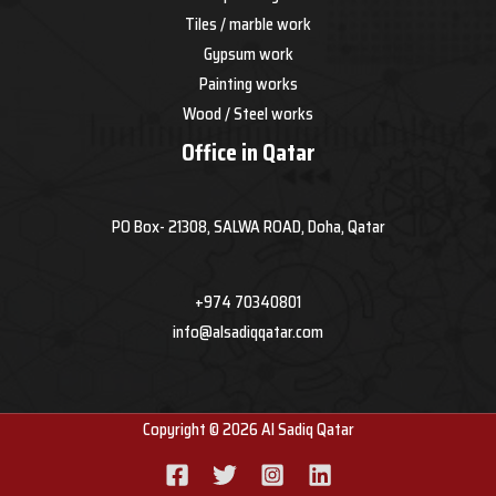
Tiles / marble work
Gypsum work
Painting works
Wood / Steel works
Office in Qatar
PO Box- 21308, SALWA ROAD, Doha, Qatar
+974 70340801
info@alsadiqqatar.com
Copyright © 2026 Al Sadiq Qatar