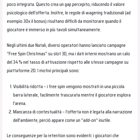
poco integrata. Questo crea un gap percepito, riducendo il valore
psicologico dell’offerta. Inoltre, le regole di wagering tradizionali (ad
esempio 30x il bonus) risultano difficili da monitorare quando il
giocatore è immerso in più tavoli simultaneamente.
Negli ultimi due Natali, diversi operatori hanno lanciato campagne
“Free Spin Christmas” su slot 3D, ma i dati interni mostrano un calo
del 34 % nel tasso di attivazione rispetto alle stesse campagne su
piattaforme 2D. I motivi principali sono:
Visibilità ridotta – i free spin vengono mostrati in una piccola
barra laterale, facilmente trascurata mentre il giocatore esplora
l’arena.
Mancanza di contestualità – l’offerta non è legata alla narrazione
dell’ambiente, perciò appare come un “add‑on” inutile.
Le conseguenze per la retention sono evidenti: i giocatori che