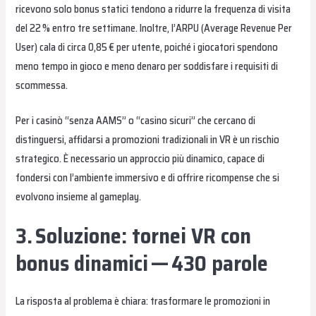
ricevono solo bonus statici tendono a ridurre la frequenza di visita
del 22 % entro tre settimane. Inoltre, l’ARPU (Average Revenue Per
User) cala di circa 0,85 € per utente, poiché i giocatori spendono
meno tempo in gioco e meno denaro per soddisfare i requisiti di
scommessa.
Per i casinò “senza AAMS” o “casino sicuri” che cercano di
distinguersi, affidarsi a promozioni tradizionali in VR è un rischio
strategico. È necessario un approccio più dinamico, capace di
fondersi con l’ambiente immersivo e di offrire ricompense che si
evolvono insieme al gameplay.
3. Soluzione: tornei VR con
bonus dinamici — 430 parole
La risposta al problema è chiara: trasformare le promozioni in