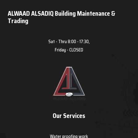
ALWAAD ALSADIQ Building Maintenance &
Trading
Sat - Thru 8:00 - 17:30,
Friday - CLOSED
Our Services
Water proofing work