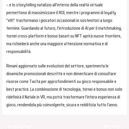
– e lo storytelling natalizio all’interno della realtà virtuale
permettono di massimizzare il ROI, mentre i programmi di loyalty
“elfi” trasformano i giocatori occasionali in sostenitori a lungo
termine. Guardando al futuro, l’introduzione di AI per il matchmaking,
tornei cross‑platform e bonus basati su NFT aprirà nuove frontiere,
ma richiederà anche una maggiore attenzione normativa e di
responsabilità.
Rimani aggiornato sulle evoluzioni del settore, sperimenta le
dinamiche promozionali descritte e non dimenticare di consultare
risorse come Tacita per approfondimenti su gioco responsabile e
best practice. La combinazione di tecnologia, tornei e bonus non solo
ridefinirà il Natale in VR, ma potrà trasformare l’intera esperienza di
gioco, rendendola più coinvolgente, sicura e redditizia tutto l’anno.
Post
←
Previous Post
Next Post
→