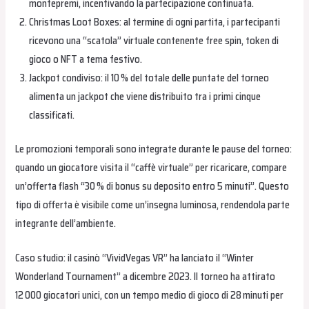
montepremi, incentivando la partecipazione continuata.
Christmas Loot Boxes: al termine di ogni partita, i partecipanti
ricevono una “scatola” virtuale contenente free spin, token di
gioco o NFT a tema festivo.
Jackpot condiviso: il 10 % del totale delle puntate del torneo
alimenta un jackpot che viene distribuito tra i primi cinque
classificati.
Le promozioni temporali sono integrate durante le pause del torneo:
quando un giocatore visita il “caffè virtuale” per ricaricare, compare
un’offerta flash “30 % di bonus su deposito entro 5 minuti”. Questo
tipo di offerta è visibile come un’insegna luminosa, rendendola parte
integrante dell’ambiente.
Caso studio: il casinò “VividVegas VR” ha lanciato il “Winter
Wonderland Tournament” a dicembre 2023. Il torneo ha attirato
12 000 giocatori unici, con un tempo medio di gioco di 28 minuti per