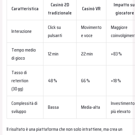
Casinò 2D
Impatto su
Caratteristica
Casinò VR
tradizionale
giocatore
Click su
Movimento
Maggiore
Interazione
pulsanti
e voce
coinvolgimen
Tempo medio
12 min
22 min
+83 %
di gioco
Tasso di
retention
48 %
66 %
+18 %
(30 gg)
Complessità di
Investimento
Bassa
Media‑alta
sviluppo
più elevato
Il risultato è una piattaforma che non solo intrattiene, ma crea un